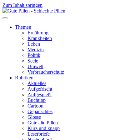
Zum Inhalt springen
Themen
Ernährung
Krankheiten
Leben
Medizin
Politik
Seele
Umwelt
Verbraucherschutz
Rubriken
Aktuelles
Aufgefrischt
Aufgespießt
Buchtipp
Cartoon
Gepanschtes
Glosse
Gute alte Pillen
Kurz und knapp
Leserbriefe
Nachgefragt