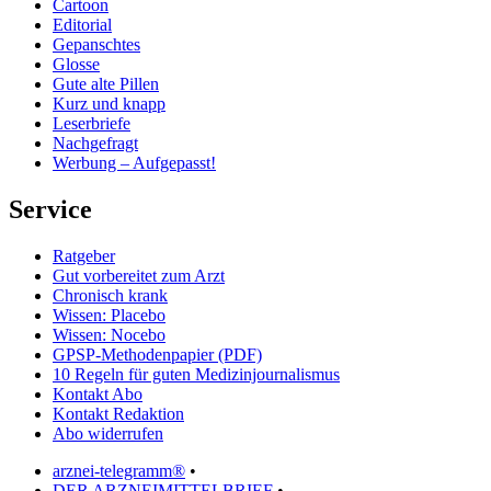
Cartoon
Editorial
Gepanschtes
Glosse
Gute alte Pillen
Kurz und knapp
Leserbriefe
Nachgefragt
Werbung – Aufgepasst!
Service
Ratgeber
Gut vorbereitet zum Arzt
Chronisch krank
Wissen: Placebo
Wissen: Nocebo
GPSP-Methodenpapier (PDF)
10 Regeln für guten Medizinjournalismus
Kontakt Abo
Kontakt Redaktion
Abo widerrufen
arznei-telegramm®
•
DER ARZNEIMITTELBRIEF
•