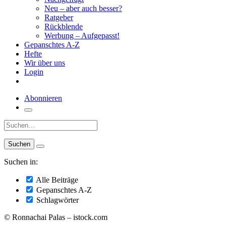
Neu – aber auch besser?
Ratgeber
Rückblende
Werbung – Aufgepasst!
Gepanschtes A-Z
Hefte
Wir über uns
Login
Abonnieren
Suche:
Suchen in:
Alle Beiträge
Gepanschtes A-Z
Schlagwörter
© Ronnachai Palas – istock.com