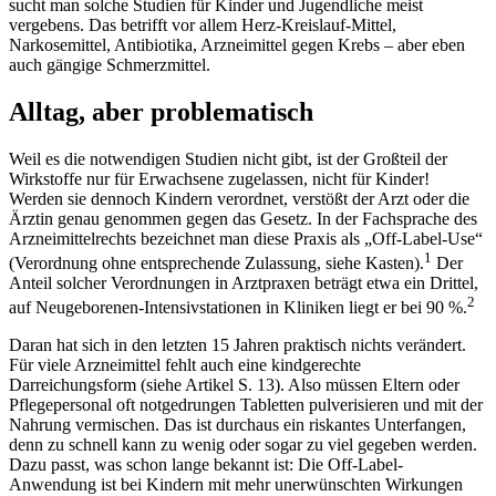
sucht man solche Studien für Kinder und Jugendliche meist
vergebens. Das betrifft vor allem Herz-Kreislauf-Mittel,
Narkosemittel, Antibiotika, Arzneimittel gegen Krebs – aber eben
auch gängige Schmerzmittel.
Alltag, aber problematisch
Weil es die notwendigen Studien nicht gibt, ist der Großteil der
Wirkstoffe nur für Erwachsene zugelassen, nicht für Kinder!
Werden sie dennoch Kindern verordnet, verstößt der Arzt oder die
Ärztin genau genommen gegen das Gesetz. In der Fachsprache des
Arzneimittelrechts bezeichnet man diese Praxis als „Off-Label-Use“
1
(Verordnung ohne entsprechende Zulassung, siehe Kasten).
Der
Anteil solcher Verordnungen in Arztpraxen beträgt etwa ein Drittel,
2
auf Neugeborenen-Intensivstationen in Kliniken liegt er bei 90 %.
Daran hat sich in den letzten 15 Jahren praktisch nichts verändert.
Für viele Arzneimittel fehlt auch eine kindgerechte
Darreichungsform (siehe Artikel S. 13). Also müssen Eltern oder
Pflegepersonal oft notgedrungen Tabletten pulverisieren und mit der
Nahrung vermischen. Das ist durchaus ein riskantes Unterfangen,
denn zu schnell kann zu wenig oder sogar zu viel gegeben werden.
Dazu passt, was schon lange bekannt ist: Die Off-Label-
Anwendung ist bei Kindern mit mehr unerwünschten Wirkungen