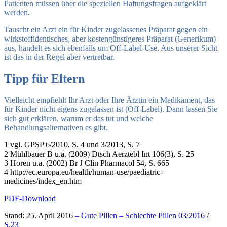
Patienten müssen über die speziellen Haftungsfragen aufgeklärt
werden.
Tauscht ein Arzt ein für Kinder zugelassenes Präparat gegen ein
wirkstoffidentisches, aber kostengünstigeres Präparat (Generikum)
aus, handelt es sich ebenfalls um Off-Label-Use. Aus unserer Sicht
ist das in der Regel aber vertretbar.
Tipp für Eltern
Vielleicht empfiehlt Ihr Arzt oder Ihre Ärztin ein Medikament, das
für Kinder nicht eigens zugelassen ist (Off-Label). Dann lassen Sie
sich gut erklären, warum er das tut und welche
Behandlungsalternativen es gibt.
1 vgl.
GP
SP
6/2010, S. 4 und 3/2013, S. 7
2 Mühlbauer B u.a. (2009) Dtsch Aerztebl Int 106(3), S. 25
3 Horen u.a. (2002) Br J Clin Pharmacol 54, S. 665
4
http://ec.europa.eu/health/human-use/paediatric-
medicines/index_en.htm
PDF-Download
Stand: 25. April 2016
– Gute Pillen – Schlechte Pillen 03/2016 /
S.23