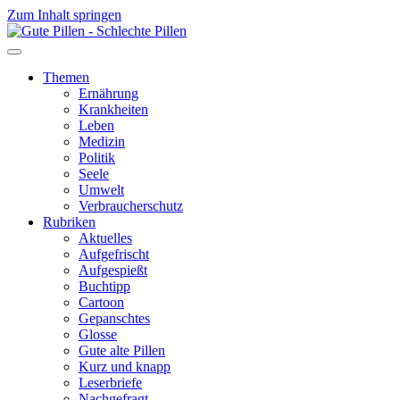
Zum Inhalt springen
Themen
Ernährung
Krankheiten
Leben
Medizin
Politik
Seele
Umwelt
Verbraucherschutz
Rubriken
Aktuelles
Aufgefrischt
Aufgespießt
Buchtipp
Cartoon
Gepanschtes
Glosse
Gute alte Pillen
Kurz und knapp
Leserbriefe
Nachgefragt