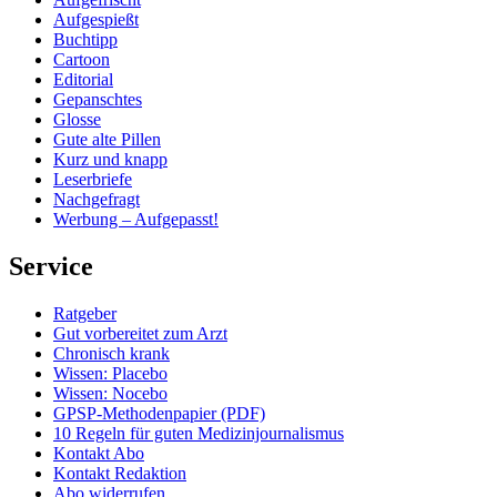
Aufgespießt
Buchtipp
Cartoon
Editorial
Gepanschtes
Glosse
Gute alte Pillen
Kurz und knapp
Leserbriefe
Nachgefragt
Werbung – Aufgepasst!
Service
Ratgeber
Gut vorbereitet zum Arzt
Chronisch krank
Wissen: Placebo
Wissen: Nocebo
GPSP-Methodenpapier (PDF)
10 Regeln für guten Medizinjournalismus
Kontakt Abo
Kontakt Redaktion
Abo widerrufen