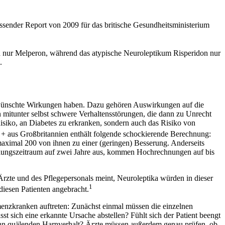
ssender Report von 2009 für das britische Gesundheitsministerium
nd nur Melperon, während das atypische Neuroleptikum Risperidon nur
.
unerwünschte Wirkungen haben. Dazu gehören Auswirkungen auf die
mitunter selbst schwere Verhaltensstörungen, die dann zu Unrecht
siko, an Diabetes zu erkranken, sondern auch das Risiko von
+ aus Großbritannien enthält folgende schockierende Berechnung:
ximal 200 von ihnen zu einer (geringen) Besserung. Anderseits
ndlungszeitraum auf zwei Jahre aus, kommen Hochrechnungen auf bis
Ärzte und des Pflegepersonals meint, Neuroleptika würden in dieser
1
diesen Patienten angebracht.
menzkranken auftreten: Zunächst einmal müssen die einzelnen
t sich eine erkannte Ursache abstellen? Fühlt sich der Patient beengt
n ihn quälenden Harnverhalt? Ärzte müssen außerdem genau prüfen, ob