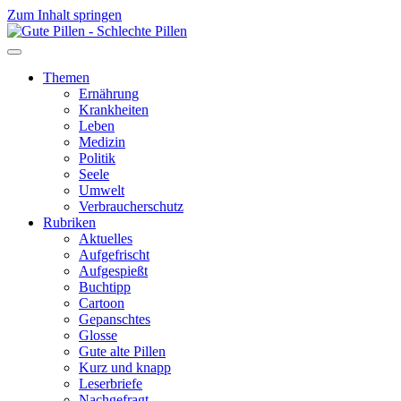
Zum Inhalt springen
Themen
Ernährung
Krankheiten
Leben
Medizin
Politik
Seele
Umwelt
Verbraucherschutz
Rubriken
Aktuelles
Aufgefrischt
Aufgespießt
Buchtipp
Cartoon
Gepanschtes
Glosse
Gute alte Pillen
Kurz und knapp
Leserbriefe
Nachgefragt