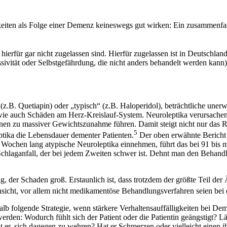
gkeiten als Folge einer Demenz keineswegs gut wirken: Ein zusammenfa
ierfür gar nicht zugelassen sind. Hierfür zugelassen ist in Deutschla
sivität oder Selbstgefährdung, die nicht anders behandelt werden kann)
h“ (z.B. Quetiapin) oder „typisch“ (z.B. Haloperidol), beträchtliche 
ie auch Schäden am Herz-Kreislauf-System. Neuroleptika verursachen 
n zu massiver Gewichtszunahme führen. Damit steigt nicht nur das Ri
5
ptika die Lebensdauer dementer Patienten.
Der oben erwähnte Bericht 
ochen lang atypische Neuroleptika einnehmen, führt das bei 91 bis ma
en Schlaganfall, der bei jedem Zweiten schwer ist. Dehnt man den Beha
der Schaden groß. Erstaunlich ist, dass trotzdem der größte Teil der 
 Ansicht, vor allem nicht medikamentöse Behandlungsverfahren seien bei 
lb folgende Strategie, wenn stärkere Verhaltensauffälligkeiten bei De
den: Wodurch fühlt sich der Patient oder die Patientin geängstigt? Läss
ucht er, sich dagegen zu wehren? Hat er Schmerzen oder vielleicht eine