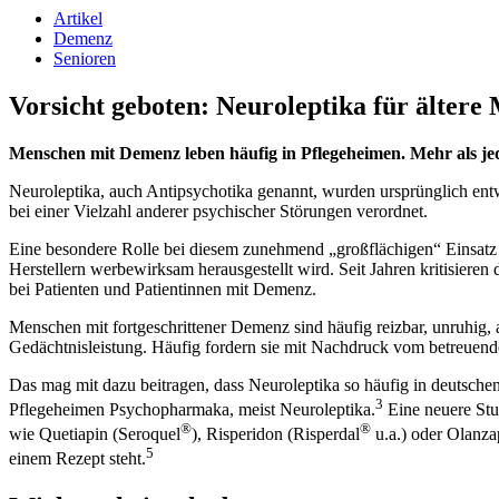
Artikel
Demenz
Senioren
Vorsicht geboten: Neuroleptika für älter
Menschen mit Demenz leben häufig in Pflegeheimen. Mehr als jed
Neuroleptika, auch Antipsychotika genannt, wurden ursprünglich ent
bei einer Vielzahl anderer psychischer Störungen verordnet.
Eine besondere Rolle bei diesem zunehmend „großflächigen“ Einsatz 
Herstellern werbewirksam herausgestellt wird. Seit Jahren kritisier
bei Patienten und Patientinnen mit Demenz.
Menschen mit fortgeschrittener Demenz sind häufig reizbar, unruhig, 
Gedächtnisleistung. Häufig fordern sie mit Nachdruck vom betreuend
Das mag mit dazu beitragen, dass Neuroleptika so häufig in deutsch
3
Pflegeheimen Psychopharmaka, meist Neuroleptika.
Eine neuere Stu
®
®
wie Quetiapin (Seroquel
), Risperidon (Risperdal
u.a.) oder Olanza
5
einem Rezept steht.