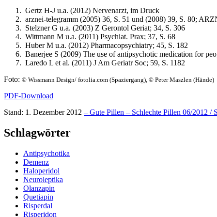
Gertz H-J u.a. (2012) Nervenarzt, im Druck
arznei-telegramm (2005) 36, S. 51 und (2008) 39, S. 80; A
Stelzner G u.a. (2003) Z Gerontol Geriat; 34, S. 306
Wittmann M u.a. (2011) Psychiat. Prax; 37, S. 68
Huber M u.a. (2012) Pharmacopsychiatry; 45, S. 182
Banerjee S (2009) The use of antipsychotic medication for peop
Laredo L et al. (2011) J Am Geriatr Soc; 59, S. 1182
Foto:
© Wissmann Design/ fotolia.com (Spaziergang), © Peter Maszlen (Hände)
PDF-Download
Stand: 1. Dezember 2012
– Gute Pillen – Schlechte Pillen 06/2012 / 
Schlagwörter
Antipsychotika
Demenz
Haloperidol
Neuroleptika
Olanzapin
Quetiapin
Risperdal
Risperidon