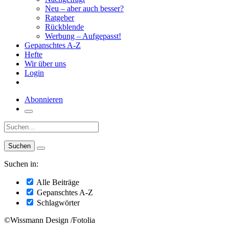
Neu – aber auch besser?
Ratgeber
Rückblende
Werbung – Aufgepasst!
Gepanschtes A-Z
Hefte
Wir über uns
Login
Abonnieren
Suche:
Suchen in:
Alle Beiträge
Gepanschtes A-Z
Schlagwörter
©Wissmann Design /Fotolia