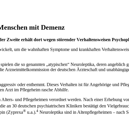
e Menschen mit Demenz
er Zweite erhält dort wegen störender Verhaltensweisen Psychoph
wickelt, um die wahnhaften Symptome und krankhaften Verhaltensweise
spielen die so genannten „atypischen“ Neuroleptika, deren angeblich 
en die Arzneimittelkommission der deutschen Ärzteschaft und unabhängi
aggressiv oder enthemmt. Dieses Verhalten ist für Angehörige und Pfleg
en Arzt im Pflegeheim rasche Abhilfe.
en Alters- und Pflegeheimen verordnet werden. Nach einer Erhebung vo
die an 30 deutschen psychiatrischen Kliniken bestätigt den Vielgebrau
®
4
pin (Zyprexa
u.a.).
Neuroleptika sind in Altenpflegeheimen – nach S