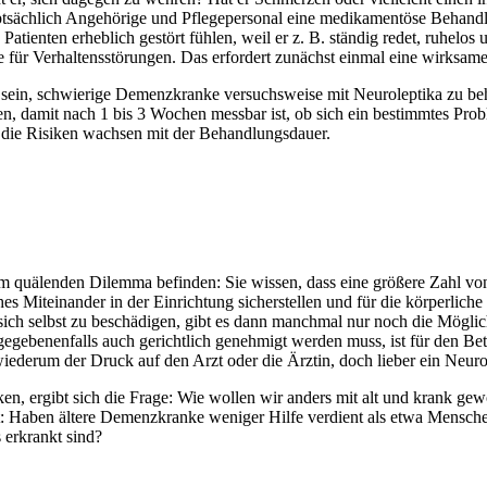
b hauptsächlich Angehörige und Pflegepersonal eine medikamentöse Beha
 Patienten erheblich gestört fühlen, weil er z. B. ständig redet, ruhe
e für Verhaltensstörungen. Das erfordert zunächst einmal eine wirksam
en sein, schwierige Demenzkranke versuchsweise mit Neuroleptika zu b
rden, damit nach 1 bis 3 Wochen messbar ist, ob sich ein bestimmtes Pro
 die Risiken wachsen mit der Behandlungsdauer.
einem quälenden Dilemma befinden: Sie wissen, dass eine größere Zahl
ches Miteinander in der Einrichtung sicherstellen und für die körperlich
sich selbst zu beschädigen, gibt es dann manchmal nur noch die Möglich
egebenenfalls auch gerichtlich genehmigt werden muss, ist für den Bet
wiederum der Druck auf den Arzt oder die Ärztin, doch lieber ein Neur
n, ergibt sich die Frage: Wie wollen wir anders mit alt und krank ge
t: Haben ältere Demenzkranke weniger Hilfe verdient als etwa Mensche
 erkrankt sind?