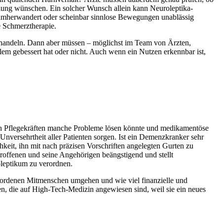
ndlung wünschen. Ein solcher Wunsch allein kann Neuroleptika-
los umherwandert oder scheinbar sinnlose Bewegungen unablässig
e Schmerztherapie.
ehandeln. Dann aber müssen – möglichst im Team von Ärzten,
blem gebessert hat oder nicht. Auch wenn ein Nutzen erkennbar ist,
 von Pflegekräften manche Probleme lösen könnte und medikamentöse
e Unversehrtheit aller Patienten sorgen. Ist ein Demenzkranker sehr
keit, ihn mit nach präzisen Vorschriften angelegten Gurten zu
roffenen und seine Angehörigen beängstigend und stellt
oleptikum zu verordnen.
wordenen Mitmenschen umgehen und wie viel finanzielle und
n, die auf High-Tech-Medizin angewiesen sind, weil sie ein neues