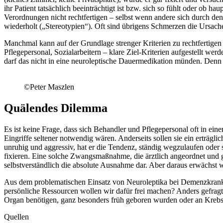
ihr Patient tatsächlich beeinträchtigt ist bzw. sich so fühlt oder o
Verordnungen nicht rechtfertigen – selbst wenn andere sich durch den
wiederholt („Stereotypien“). Oft sind übrigens Schmerzen die Ursach
Manchmal kann auf der Grundlage strenger Kriterien zu rechtfertig
Pflegepersonal, Sozialarbeitern – klare Ziel-Kriterien aufgestellt we
darf das nicht in eine neuroleptische Dauermedikation münden. Denn
©Peter Maszlen
Quälendes Dilemma
Es ist keine Frage, dass sich Behandler und Pflegepersonal oft in 
Eingriffe seltener notwendig wären. Anderseits sollen sie ein erträgli
unruhig und aggressiv, hat er die Tendenz, ständig wegzulaufen oder 
fixieren. Eine solche Zwangsmaßnahme, die ärztlich angeordnet und g
selbstverständlich die absolute Ausnahme dar. Aber daraus erwächst 
Aus dem problematischen Einsatz von Neuroleptika bei Demenzkranke
persönliche Ressourcen wollen wir dafür frei machen? Anders gefrag
Organ benötigen, ganz besonders früh geboren wurden oder an Krebs
Quellen