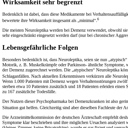
Wirksamkeit sehr begrenzt
Bedenklich ist dabei, dass diese Medikamente bei Verhaltensauffälli
6
bewertete ihre Wirksamkeit insgesamt als „minimal“.
Die meisten Neuroleptika werden bei Demenz verwendet, obwohl sie h
sehr eingeschränkt eingesetzt werden darf (nur bei chronischer Aggres
Lebensgefährliche Folgen
Besonders bedenklich ist, dass Neuroleptika, seien sie nun „atypisc
Motorik, z. B. Muskelkrämpfe oder Parkinson- ähnliche Symptome, w
der Demenz zugerechnet werden. Die „atypischen“ Neuroleptika könne
Schlaganfällen. Nach aktuellen Erkenntnissen verkürzen alle Neurole
Wenn 1.000 Patienten mit Demenz wegen Verhaltensstörungen zwölf W
sterben etwa 10 Patienten zusätzlich und 18 Patienten erleiden ein
zu 167 zusätzliche Todesfälle.
Der Nutzen dieser Psychopharmaka bei Demenzkranken ist also gering, 
Situation gut helfen. Gleichzeitig sind aber dieselben Fachleute der
Die Arzneimittelkommission der deutschen Ärzteschaft empfehlt desha
Symptome klar beschrieben und ihre möglichen Ursachen analysiert wer
(kleines Zimmer, keine Privatsphäre), wurde er gar fixiert und vers