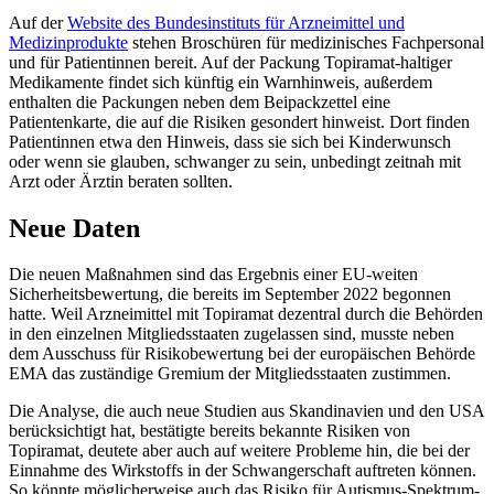
Auf der
Website des Bundesinstituts für Arzneimittel und
Medizinprodukte
stehen Broschüren für medizinisches Fachpersonal
und für Patientinnen bereit. Auf der Packung Topiramat-haltiger
Medikamente findet sich künftig ein Warnhinweis, außerdem
enthalten die Packungen neben dem Beipackzettel eine
Patientenkarte, die auf die Risiken gesondert hinweist. Dort finden
Patientinnen etwa den Hinweis, dass sie sich bei Kinderwunsch
oder wenn sie glauben, schwanger zu sein, unbedingt zeitnah mit
Arzt oder Ärztin beraten sollten.
Neue Daten
Die neuen Maßnahmen sind das Ergebnis einer EU-weiten
Sicherheitsbewertung, die bereits im September 2022 begonnen
hatte. Weil Arzneimittel mit Topiramat dezentral durch die Behörden
in den einzelnen Mitgliedsstaaten zugelassen sind, musste neben
dem Ausschuss für Risikobewertung bei der europäischen Behörde
EMA das zuständige Gremium der Mitgliedsstaaten zustimmen.
Die Analyse, die auch neue Studien aus Skandinavien und den USA
berücksichtigt hat, bestätigte bereits bekannte Risiken von
Topiramat, deutete aber auch auf weitere Probleme hin, die bei der
Einnahme des Wirkstoffs in der Schwangerschaft auftreten können.
So könnte möglicherweise auch das Risiko für Autismus-Spektrum-