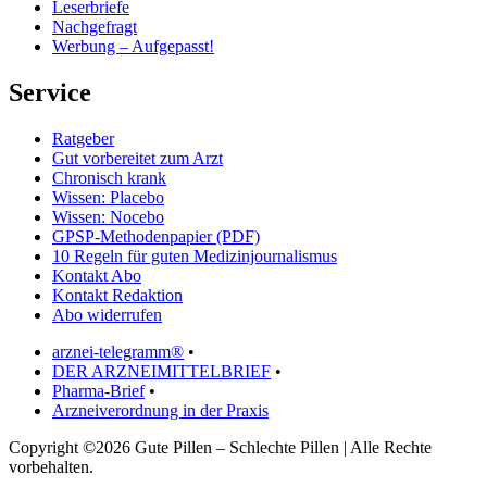
Leserbriefe
Nachgefragt
Werbung – Aufgepasst!
Service
Ratgeber
Gut vorbereitet zum Arzt
Chronisch krank
Wissen: Placebo
Wissen: Nocebo
GPSP-Methodenpapier (PDF)
10 Regeln für guten Medizinjournalismus
Kontakt Abo
Kontakt Redaktion
Abo widerrufen
arznei-telegramm®
•
DER ARZNEIMITTELBRIEF
•
Pharma-Brief
•
Arzneiverordnung in der Praxis
Copyright ©2026 Gute Pillen – Schlechte Pillen | Alle Rechte
vorbehalten.