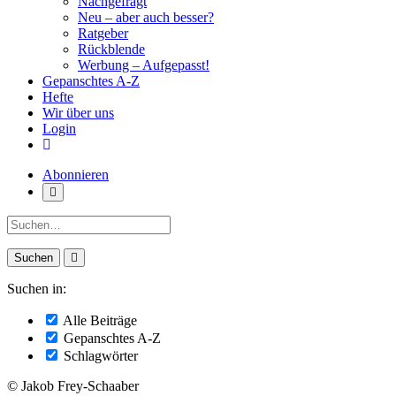
Nachgefragt
Neu – aber auch besser?
Ratgeber
Rückblende
Werbung – Aufgepasst!
Gepanschtes A-Z
Hefte
Wir über uns
Login
Abonnieren
Suche:
Suchen in:
Alle Beiträge
Gepanschtes A-Z
Schlagwörter
© Jakob Frey-Schaaber