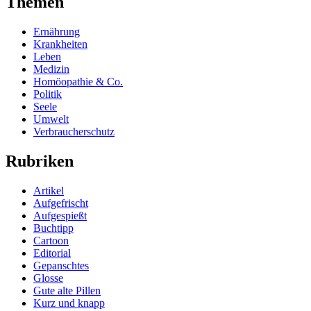
Themen
Ernährung
Krankheiten
Leben
Medizin
Homöopathie & Co.
Politik
Seele
Umwelt
Verbraucherschutz
Rubriken
Artikel
Aufgefrischt
Aufgespießt
Buchtipp
Cartoon
Editorial
Gepanschtes
Glosse
Gute alte Pillen
Kurz und knapp