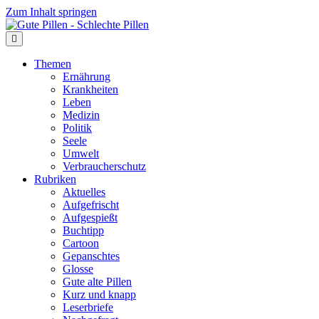
Zum Inhalt springen
Themen
Ernährung
Krankheiten
Leben
Medizin
Politik
Seele
Umwelt
Verbraucherschutz
Rubriken
Aktuelles
Aufgefrischt
Aufgespießt
Buchtipp
Cartoon
Gepanschtes
Glosse
Gute alte Pillen
Kurz und knapp
Leserbriefe