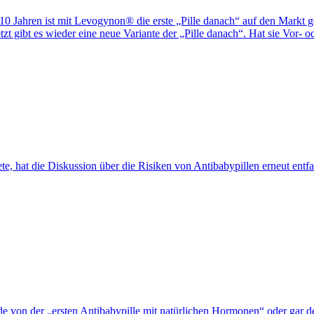
 10 Jahren ist mit Levogynon® die erste „Pille danach“ auf den Markt 
t gibt es wieder eine neue Variante der „Pille danach“. Hat sie Vor- o
te, hat die Diskussion über die Risiken von Antibabypillen erneut entfa
de von der „ersten Antibabypille mit natürlichen Hormonen“ oder gar de