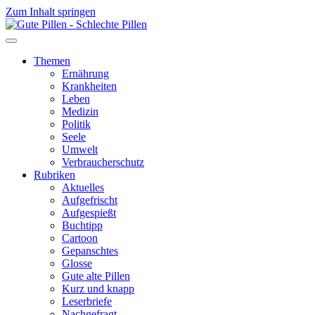
Zum Inhalt springen
Themen
Ernährung
Krankheiten
Leben
Medizin
Politik
Seele
Umwelt
Verbraucherschutz
Rubriken
Aktuelles
Aufgefrischt
Aufgespießt
Buchtipp
Cartoon
Gepanschtes
Glosse
Gute alte Pillen
Kurz und knapp
Leserbriefe
Nachgefragt