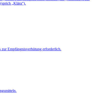
sprich „Klära“).
ls zur Empfängnisverhütung erforderlich.
ngsmitteln.