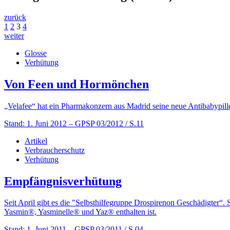
zurück
1
2
3
4
weiter
Glosse
Verhütung
Von Feen und Hormönchen
„Velafee“ hat ein Pharmakonzern aus Madrid seine neue Antibabypille
Stand: 1. Juni 2012
– GPSP 03/2012 / S.11
Artikel
Verbraucherschutz
Verhütung
Empfängnisverhütung
Seit April gibt es die "Selbsthilfegruppe Drospirenon Geschädigter“
Yasmin®, Yasminelle® und Yaz® enthalten ist.
Stand: 1. Juni 2011
– GPSP 03/2011 / S.04