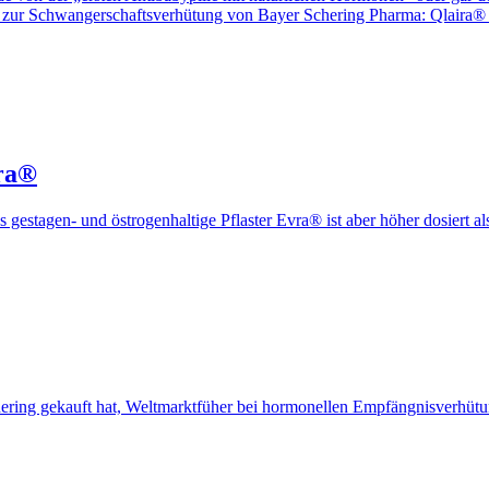
zur Schwangerschaftsverhütung von Bayer Schering Pharma: Qlaira® (
ra®
gestagen- und östrogenhaltige Pflaster Evra® ist aber höher dosiert a
ring gekauft hat, Weltmarktfüher bei hormonellen Empfängnisverhütu