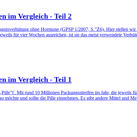
n im Vergleich - Teil 2
ngnisverhütung ohne Hormone (GPSP 1/2007, S.”Ż6). Hier stellen wir n
e jeweils für vier Wochen ausreichen, ist sie das meist verwendete Verh
n im Vergleich - Teil 1
le”ť. Mit rund 10 Millionen Packungsstreifen im Jahr, die jeweils für 
au möchte und sollte die Pille einnehmen. Es gibt andere Mittel und M