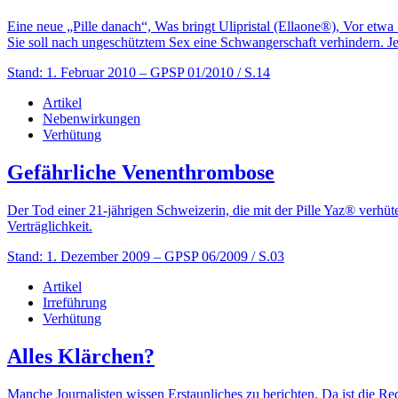
Eine neue „Pille danach“, Was bringt Ulipristal (Ellaone®), Vor etwa
Sie soll nach ungeschütztem Sex eine Schwangerschaft verhindern. Jetz
Stand: 1. Februar 2010
– GPSP 01/2010 / S.14
Artikel
Nebenwirkungen
Verhütung
Gefährliche Venenthrombose
Der Tod einer 21-jährigen Schweizerin, die mit der Pille Yaz® verhüte
Verträglichkeit.
Stand: 1. Dezember 2009
– GPSP 06/2009 / S.03
Artikel
Irreführung
Verhütung
Alles Klärchen?
Manche Journalisten wissen Erstaunliches zu berichten. Da ist die Re