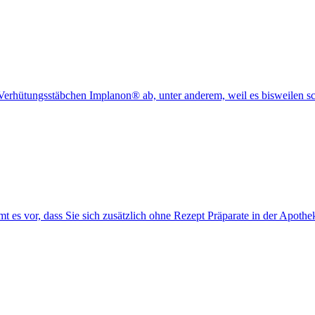
Verhütungsstäbchen Implanon® ab, unter anderem, weil es bisweilen s
es vor, dass Sie sich zusätzlich ohne Rezept Präparate in der Apothe