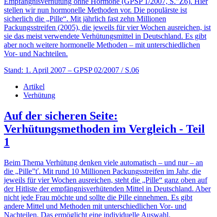
Empfängnisverhütung ohne Hormone (GPSP 1/2007, S.”Ż6). Hier
stellen wir nun hormonelle Methoden vor. Die populärste ist
sicherlich die „Pille“. Mit jährlich fast zehn Millionen
Packungsstreifen (2005), die jeweils für vier Wochen ausreichen, ist
sie das meist verwendete Verhütungsmittel in Deutschland. Es gibt
aber noch weitere hormonelle Methoden – mit unterschiedlichen
Vor- und Nachteilen.
Stand: 1. April 2007
– GPSP 02/2007 / S.06
Artikel
Verhütung
Auf der sicheren Seite:
Verhütungsmethoden im Vergleich - Teil
1
Beim Thema Verhütung denken viele automatisch – und nur – an
die „Pille”ť. Mit rund 10 Millionen Packungsstreifen im Jahr, die
jeweils für vier Wochen ausreichen, steht die „Pille“ ganz oben auf
der Hitliste der empfängnisverhütenden Mittel in Deutschland. Aber
nicht jede Frau möchte und sollte die Pille einnehmen. Es gibt
andere Mittel und Methoden mit unterschiedlichen Vor- und
Nachteilen. Das ermöglicht eine individuelle Auswahl.