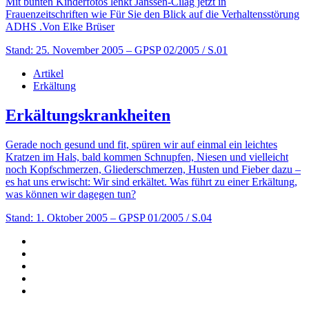
Mit bunten Kinderfotos lenkt Janssen-Cilag jetzt in
Frauenzeitschriften wie Für Sie den Blick auf die Verhaltensstörung
ADHS .Von Elke Brüser
Stand: 25. November 2005
– GPSP 02/2005 / S.01
Artikel
Erkältung
Erkältungskrankheiten
Gerade noch gesund und fit, spüren wir auf einmal ein leichtes
Kratzen im Hals, bald kommen Schnupfen, Niesen und vielleicht
noch Kopfschmerzen, Gliederschmerzen, Husten und Fieber dazu –
es hat uns erwischt: Wir sind erkältet. Was führt zu einer Erkältung,
was können wir dagegen tun?
Stand: 1. Oktober 2005
– GPSP 01/2005 / S.04