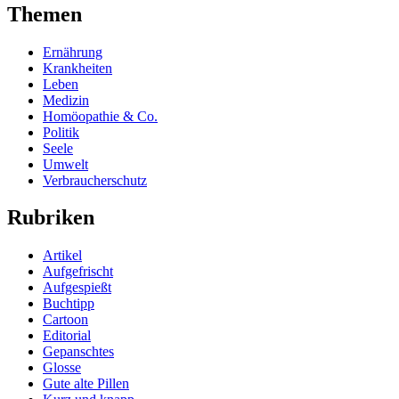
Themen
Ernährung
Krankheiten
Leben
Medizin
Homöopathie & Co.
Politik
Seele
Umwelt
Verbraucherschutz
Rubriken
Artikel
Aufgefrischt
Aufgespießt
Buchtipp
Cartoon
Editorial
Gepanschtes
Glosse
Gute alte Pillen