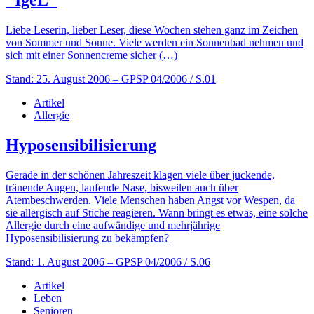
Liebe Leserin, lieber Leser, diese Wochen stehen ganz im Zeichen
von Sommer und Sonne. Viele werden ein Sonnenbad nehmen und
sich mit einer Sonnencreme sicher (…)
Stand: 25. August 2006
– GPSP 04/2006 / S.01
Artikel
Allergie
Hyposensibilisierung
Gerade in der schönen Jahreszeit klagen viele über juckende,
tränende Augen, laufende Nase, bisweilen auch über
Atembeschwerden. Viele Menschen haben Angst vor Wespen, da
sie allergisch auf Stiche reagieren. Wann bringt es etwas, eine solche
Allergie durch eine aufwändige und mehrjährige
Hyposensibilisierung zu bekämpfen?
Stand: 1. August 2006
– GPSP 04/2006 / S.06
Artikel
Leben
Senioren