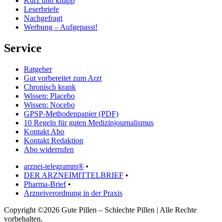
Kurz und knapp
Leserbriefe
Nachgefragt
Werbung – Aufgepasst!
Service
Ratgeber
Gut vorbereitet zum Arzt
Chronisch krank
Wissen: Placebo
Wissen: Nocebo
GPSP-Methodenpapier (PDF)
10 Regeln für guten Medizinjournalismus
Kontakt Abo
Kontakt Redaktion
Abo widerrufen
arznei-telegramm®
•
DER ARZNEIMITTELBRIEF
•
Pharma-Brief
•
Arzneiverordnung in der Praxis
Copyright ©2026 Gute Pillen – Schlechte Pillen | Alle Rechte
vorbehalten.