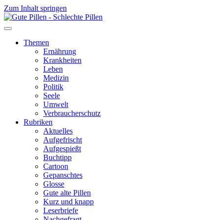
Zum Inhalt springen
Themen
Ernährung
Krankheiten
Leben
Medizin
Politik
Seele
Umwelt
Verbraucherschutz
Rubriken
Aktuelles
Aufgefrischt
Aufgespießt
Buchtipp
Cartoon
Gepanschtes
Glosse
Gute alte Pillen
Kurz und knapp
Leserbriefe
Nachgefragt