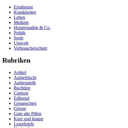
Ernährung
Krankheiten
Leben
Medizin
Homöopathie & Co.
Politik
Seele
Umwelt
Verbraucherschutz
Rubriken
Artikel
Aufgefrischt
Aufgespießt
Buchtipp
Cartoon
Editorial
Gepanschtes
Glosse
Gute alte Pillen
Kurz und knapp
Leserbriefe