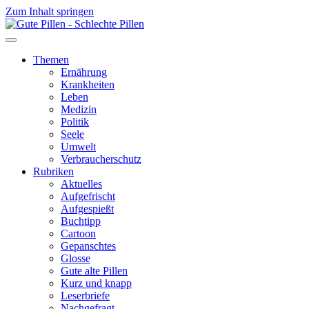
Zum Inhalt springen
Themen
Ernährung
Krankheiten
Leben
Medizin
Politik
Seele
Umwelt
Verbraucherschutz
Rubriken
Aktuelles
Aufgefrischt
Aufgespießt
Buchtipp
Cartoon
Gepanschtes
Glosse
Gute alte Pillen
Kurz und knapp
Leserbriefe
Nachgefragt