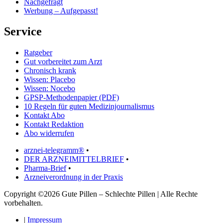
Nachgefragt
Werbung – Aufgepasst!
Service
Ratgeber
Gut vorbereitet zum Arzt
Chronisch krank
Wissen: Placebo
Wissen: Nocebo
GPSP-Methodenpapier (PDF)
10 Regeln für guten Medizinjournalismus
Kontakt Abo
Kontakt Redaktion
Abo widerrufen
arznei-telegramm®
•
DER ARZNEIMITTELBRIEF
•
Pharma-Brief
•
Arzneiverordnung in der Praxis
Copyright ©2026 Gute Pillen – Schlechte Pillen | Alle Rechte
vorbehalten.
|
Impressum