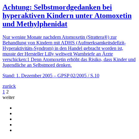
Achtung: Selbstmord­gedanken bei
hyperaktiven Kindern unter Atomoxetin
und Methylphenidat
Nur wenige Monate nachdem Atomoxetin (Strattera®) zur
Behandlung von Kindern mit ADHS (Aufmerksamkeitsdefizit-
Hyperaktivitäts-Syndrom) in den Handel gebracht worden ist,
musste der Hersteller Lilly weltweit Warnbriefe an Ärzte
verschicken:1 Denn Atomoxetin erhöht das Risiko, dass Kinder und
Jugendliche an Selbstmord denken.
Stand: 1. Dezember 2005
– GPSP 02/2005 / S.10
zurück
1
2
weiter