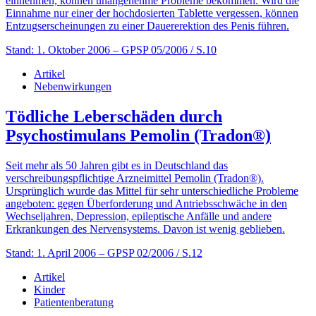
einnehmen, können unangenehme Probleme bekommen. Wird die
Einnahme nur einer der hochdosierten Tablette vergessen, können
Entzugserscheinungen zu einer Dauererektion des Penis führen.
Stand: 1. Oktober 2006
– GPSP 05/2006 / S.10
Artikel
Nebenwirkungen
Tödliche Leberschäden durch
Psychostimulans Pemolin (Tradon®)
Seit mehr als 50 Jahren gibt es in Deutschland das
verschreibungspflichtige Arzneimittel Pemolin (Tradon®).
Ursprünglich wurde das Mittel für sehr unterschiedliche Probleme
angeboten: gegen Überforderung und Antriebsschwäche in den
Wechseljahren, Depression, epileptische Anfälle und andere
Erkrankungen des Nervensystems. Davon ist wenig geblieben.
Stand: 1. April 2006
– GPSP 02/2006 / S.12
Artikel
Kinder
Patientenberatung