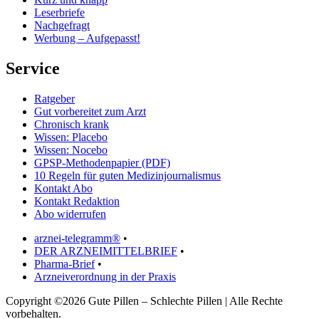
Leserbriefe
Nachgefragt
Werbung – Aufgepasst!
Service
Ratgeber
Gut vorbereitet zum Arzt
Chronisch krank
Wissen: Placebo
Wissen: Nocebo
GPSP-Methodenpapier (PDF)
10 Regeln für guten Medizinjournalismus
Kontakt Abo
Kontakt Redaktion
Abo widerrufen
arznei-telegramm®
•
DER ARZNEIMITTELBRIEF
•
Pharma-Brief
•
Arzneiverordnung in der Praxis
Copyright ©2026 Gute Pillen – Schlechte Pillen | Alle Rechte
vorbehalten.