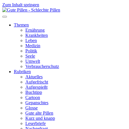
Zum Inhalt springen
Themen
Ernährung
Krankheiten
Leben
Medizin
Politik
Seele
Umwelt
Verbraucherschutz
Rubriken
Aktuelles
Aufgefrischt
Aufgespießt
Buchtipp
Cartoon
Gepanschtes
Glosse
Gute alte Pillen
Kurz und knapp
Leserbriefe
Nachgefragt