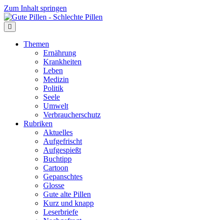
Zum Inhalt springen
Themen
Ernährung
Krankheiten
Leben
Medizin
Politik
Seele
Umwelt
Verbraucherschutz
Rubriken
Aktuelles
Aufgefrischt
Aufgespießt
Buchtipp
Cartoon
Gepanschtes
Glosse
Gute alte Pillen
Kurz und knapp
Leserbriefe