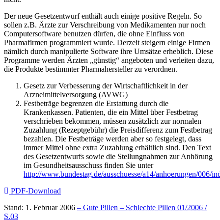
Der neue Gesetzentwurf enthält auch einige positive Regeln. So
sollen z.B. Ärzte zur Verschreibung von Medikamenten nur noch
Computersoftware benutzen dürfen, die ohne Einfluss von
Pharmafirmen programmiert wurde. Derzeit steigern einige Firmen
nämlich durch manipulierte Software ihre Umsätze erheblich. Diese
Programme werden Ärzten „günstig“ angeboten und verleiten dazu,
die Produkte bestimmter Pharmahersteller zu verordnen.
Gesetz zur Verbesserung der Wirtschaftlichkeit in der
Arzneimittelversorgung (AVWG)
Festbeträge begrenzen die Erstattung durch die
Krankenkassen. Patienten, die ein Mittel über Festbetrag
verschrieben bekommen, müssen zusätzlich zur normalen
Zuzahlung (Rezeptgebühr) die Preisdifferenz zum Festbetrag
bezahlen. Die Festbeträge werden aber so festgelegt, dass
immer Mittel ohne extra Zuzahlung erhältlich sind. Den Text
des Gesetzentwurfs sowie die Stellungnahmen zur Anhörung
im Gesundheitsausschuss finden Sie unter
http://www.bundestag.de/ausschuesse/a14/anhoerungen/006/in
PDF-Download
Stand: 1. Februar 2006
– Gute Pillen – Schlechte Pillen 01/2006 /
S.03