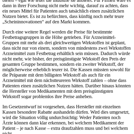
bieten – egal wie teuer die Industrie sie anbietet. Für Firmen wäre es
dann in ihrer Forschung nicht mehr wichtig, darauf zu achten, dass
ein neues Mittel für Patienten auch tatsächlich einen zusätzlichen
Nutzen bietet. Es ist zu befürchten, dass künftig noch mehr teure
„Scheininnovationen“ auf den Markt kommen.
Durch eine weitere Regel werden die Preise für bestimmte
Festbetragsgruppen in die Höhe getrieben. Für Arzneimittel-
Gruppen mit mehr als drei gleichwertigen Wirkstoffen ist geplant,
dass nicht nur von einem, sondern von mindestens zwei Wirkstoffen
Arzneimittel zum Festbetrag erhältlich sein müssen. Dadurch würde
nicht mehr, wie bisher, der preisgünstigste Wirkstoff den Preis der
gesamten Gruppe bestimmen, sondern ein zweiter Wirkstoff, der
möglicherweise erheblich teurer ist. Die Kassen müssten sowohl für
die Präparate mit dem billigsten Wirkstoff als auch für ein
Arzneimittel mit dem nächstteureren Wirkstoff zahlen – ohne dass
Patienten einen zusätzlichen Nutzen hätten. Darüber hinaus könnten
die Hersteller von Medikamenten mit dem preisgünstigsten
Wirkstoff sogar problemlos ihre Preise anheben.
Im Gesetzentwurf ist vorgesehen, dass Hersteller mit einzelnen
Kassen besondere Rabatte aushandeln dürfen. Wird dies umgesetzt,
wird die Situation völlig undurchsichtig: Weder Patienten noch
Ärzte können dann klar erkennen, bei welchem Medikament der
Patient – je nach Kasse – extra draufzahlen muss und bei welchem
nicht.