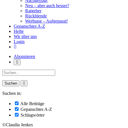
Nachgefragt
Neu – aber auch besser?
Ratgeber
Rückblende
Werbung – Aufgepasst!
Gepanschtes A-Z
Hefte
Wir über uns
Login
Abonnieren
Suche:
Suchen in:
Alle Beiträge
Gepanschtes A-Z
Schlagwörter
©Claudia Jenkes