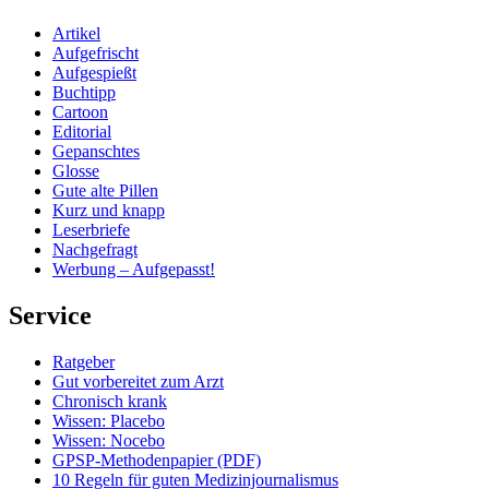
Artikel
Aufgefrischt
Aufgespießt
Buchtipp
Cartoon
Editorial
Gepanschtes
Glosse
Gute alte Pillen
Kurz und knapp
Leserbriefe
Nachgefragt
Werbung – Aufgepasst!
Service
Ratgeber
Gut vorbereitet zum Arzt
Chronisch krank
Wissen: Placebo
Wissen: Nocebo
GPSP-Methodenpapier (PDF)
10 Regeln für guten Medizinjournalismus