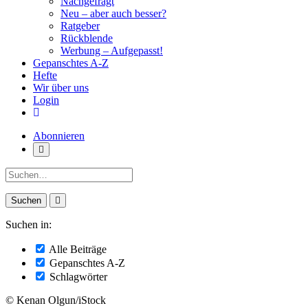
Nachgefragt
Neu – aber auch besser?
Ratgeber
Rückblende
Werbung – Aufgepasst!
Gepanschtes A-Z
Hefte
Wir über uns
Login
Abonnieren
Suche:
Suchen in:
Alle Beiträge
Gepanschtes A-Z
Schlagwörter
© Kenan Olgun/iStock