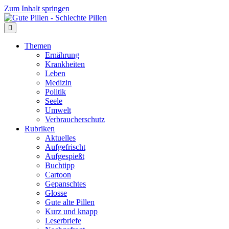
Zum Inhalt springen
Themen
Ernährung
Krankheiten
Leben
Medizin
Politik
Seele
Umwelt
Verbraucherschutz
Rubriken
Aktuelles
Aufgefrischt
Aufgespießt
Buchtipp
Cartoon
Gepanschtes
Glosse
Gute alte Pillen
Kurz und knapp
Leserbriefe