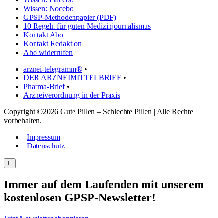
Wissen: Nocebo
GPSP-Methodenpapier (PDF)
10 Regeln für guten Medizinjournalismus
Kontakt Abo
Kontakt Redaktion
Abo widerrufen
arznei-telegramm®
•
DER ARZNEIMITTELBRIEF
•
Pharma-Brief
•
Arzneiverordnung in der Praxis
Copyright ©2026 Gute Pillen – Schlechte Pillen | Alle Rechte
vorbehalten.
|
Impressum
|
Datenschutz
Immer auf dem Laufenden mit unserem
kostenlosen GPSP-Newsletter
!