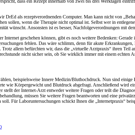
verspricht, dass ein Rezept innerhalb von zwei bis drei Werktagen eintri
n wir DrEd als rezeptverordnenden Computer. Man kann nicht von „Beh
en sollen, wenn die Therapie nicht optimal ist. Selbst wer in entlegen
mität wünscht. Ansonsten ist es besser, Nachfolgeverordnungen mit dem
r Internet geschehen können, gibt es noch weitere Bedenken: Gerade i
rsuchungen fehlen. Das wäre schlimm, denn für akute Erkrankungen, No
. Trotz allem befürchten wir, dass die „virtuelle Arztpraxis“ ihren Te
rechstunde nicht sicher sein, ob Sie wirklich immer mit einem echten A
ählen, beispielsweise Innere Medizin/Bluthochdruck. Nun sind einige
e wie Körpergewicht und Blutdruck abgefragt. Anschließend wird eine
r stellt der Internet-Arzt entweder weitere Fragen oder teilt die Diag
Fernbehandlung, müssen Sie weitere Fragen beantworten und eine priva
 soll. Für Laboruntersuchungen schickt Ihnen die „Internetpraxis“ beisp
0