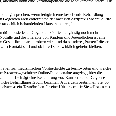
fft, alternativ kann eine Versandapotheke die Medikamente liefern. Die
andlung“ sprechen, wenn lediglich eine bestehende Behandlung
en Gegenden weit entfernt von der nächsten Arztpraxis wohnt, dürfte
 tatsächlich behandelnden Hausarzt zu regeln.
n dünn besiedelten Gegenden könnten langfristig noch mehr
tfälle und die Therapie von Kindern und Jugendlichen ist eine
il am Gesundheitsmarkt erobern wird und dass andere „Praxen“ dieser
rzt in Kontakt sind und ob Ihre Daten wirklich geheim bleiben.
 Fragen zur medizinischen Vorgeschichte zu beantworten und welche
 Passwort-geschützte Online-Patientenakte angelegt, über die
nose mit und schlägt eine Behandlung vor. Kann er keine Diagnose
tärztliche Behandlungsgebühr bezahlen. Außerdem bestimmen Sie, ob
ielsweise ein Teströhrchen für eine Urinprobe, die Sie selbst an ein