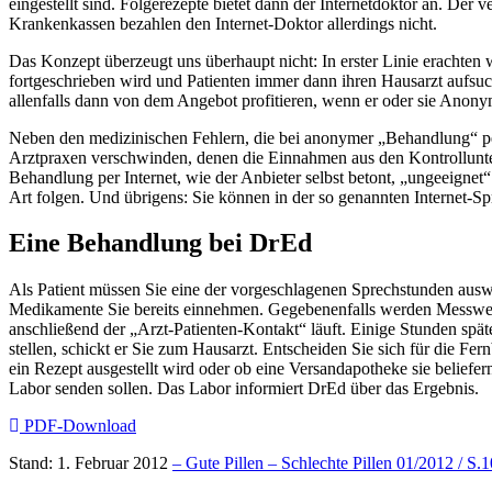
eingestellt sind. Folgerezepte bietet dann der Internetdoktor an. Der 
Krankenkassen bezahlen den Internet-Doktor allerdings nicht.
Das Konzept überzeugt uns überhaupt nicht: In erster Linie erachte
fortgeschrieben wird und Patienten immer dann ihren Hausarzt aufsuch
allenfalls dann von dem Angebot profitieren, wenn er oder sie Anony
Neben den medizinischen Fehlern, die bei anonymer „Behandlung“ pe
Arztpraxen verschwinden, denen die Einnahmen aus den Kontrollunte
Behandlung per Internet, wie der Anbieter selbst betont, „ungeeignet“
Art folgen. Und übrigens: Sie können in der so genannten Internet-Sp
Eine Behandlung bei DrEd
Als Patient müssen Sie eine der vorgeschlagenen Sprechstunden ausw
Medikamente Sie bereits einnehmen. Gegebenenfalls werden Messwert
anschließend der „Arzt-Patienten-Kontakt“ läuft. Einige Stunden späte
stellen, schickt er Sie zum Hausarzt. Entscheiden Sie sich für die 
ein Rezept ausgestellt wird oder ob eine Versandapotheke sie beliefern
Labor senden sollen. Das Labor informiert DrEd über das Ergebnis.
PDF-Download
Stand: 1. Februar 2012
– Gute Pillen – Schlechte Pillen 01/2012 / S.1