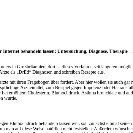
r Internet behandeln lassen: Untersuchung, Diagnose, Therapie –
nders in Großbritannien, dort ist dieses Verfahren seit längerem mögli
 Ärzte als „DrEd“ Diagnosen und schreiben Rezepte aus.
rzte mit ihren Fragebögen über fordert. Aber hier wollen sie auch gar 
spflichtige Arzneimittel, zum Beispiel gegen Impotenz oder Haarausfall
ei erhöhtem Cholesterin, Bluthochdruck, Asthma bronchiale und anderem
en wurde.
egen Bluthochdruck behandeln lassen will, soll zunächst einmal seine
ann man auf diese Weise natürlich nicht feststellen. Außerdem wünschen 