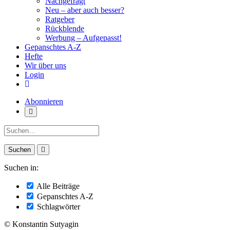
Nachgefragt
Neu – aber auch besser?
Ratgeber
Rückblende
Werbung – Aufgepasst!
Gepanschtes A-Z
Hefte
Wir über uns
Login
Abonnieren
Suche:
Suchen in:
Alle Beiträge
Gepanschtes A-Z
Schlagwörter
© Konstantin Sutyagin