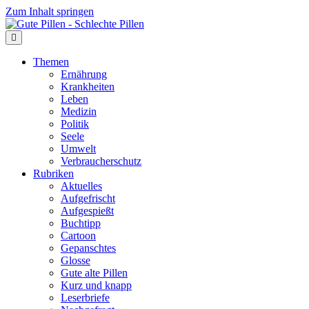
Zum Inhalt springen
Themen
Ernährung
Krankheiten
Leben
Medizin
Politik
Seele
Umwelt
Verbraucherschutz
Rubriken
Aktuelles
Aufgefrischt
Aufgespießt
Buchtipp
Cartoon
Gepanschtes
Glosse
Gute alte Pillen
Kurz und knapp
Leserbriefe