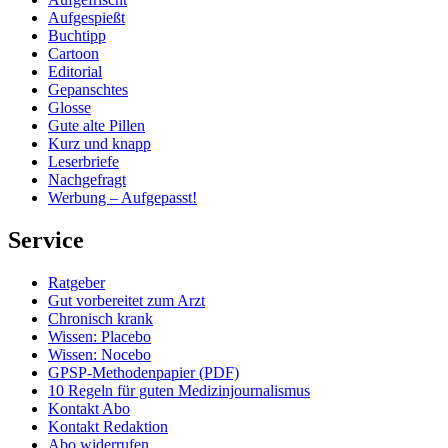
Aufgespießt
Buchtipp
Cartoon
Editorial
Gepanschtes
Glosse
Gute alte Pillen
Kurz und knapp
Leserbriefe
Nachgefragt
Werbung – Aufgepasst!
Service
Ratgeber
Gut vorbereitet zum Arzt
Chronisch krank
Wissen: Placebo
Wissen: Nocebo
GPSP-Methodenpapier (PDF)
10 Regeln für guten Medizinjournalismus
Kontakt Abo
Kontakt Redaktion
Abo widerrufen