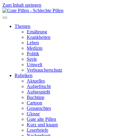
Zum Inhalt springen
Themen
Ernährung
Krankheiten
Leben
Medizin
Politik
Seele
Umwelt
Verbraucherschutz
Rubriken
Aktuelles
Aufgefrischt
Aufgespießt
Buchtipp
Cartoon
Gepanschtes
Glosse
Gute alte Pillen
Kurz und knapp
Leserbriefe
Nachgefragt