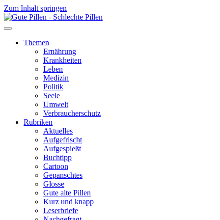
Zum Inhalt springen
Themen
Ernährung
Krankheiten
Leben
Medizin
Politik
Seele
Umwelt
Verbraucherschutz
Rubriken
Aktuelles
Aufgefrischt
Aufgespießt
Buchtipp
Cartoon
Gepanschtes
Glosse
Gute alte Pillen
Kurz und knapp
Leserbriefe
Nachgefragt