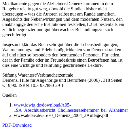
Medikamente gegen die Alzheimer-Demenz kommen in dem
Ratgeber relativ gut weg, obwohl die Studien bisher nicht
überzeugen – was die Autoren selbst nur am Rande anmerken.
Angesichts der Nebenwirkungen und dem moderaten Nutzen, den
unabhängige deutsche Institutionen feststellen,1,2 ist bestenfalls ein
zeitlich begrenzter und gut überwachter Behandlungsversuch
gerechtfertigt.
Insgesamt klärt das Buch sehr gut über die Lebensbedingungen,
Wahrnehmungs- und Erlebnismöglichkeiten von Demenzkranken
auf und nützt so besonders den betreuenden Personen. Für jeden,
der in der Familie oder im Freundeskreis einen Betroffenen hat, ist
dies eine wichtige und feinfühlig geschriebene Lektüre.
Stiftung Warentest/Verbraucherzentrale
Demenz. Hilfe für Angehörige und Betroffene (2006) . 318 Seiten.
€ 19,90. ISBN-10:3-937880-29-1
Quellen
www.iqwig.de/download/A05-
19A_Abschlussbericht_Cholinesterasehemmer_bei_Alzheime
www.akdae.de/35/70_Demenz_2004_3Auflage.pdf
PDF-Download