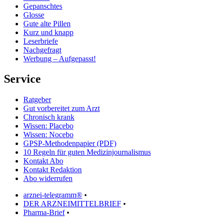
Gepanschtes
Glosse
Gute alte Pillen
Kurz und knapp
Leserbriefe
Nachgefragt
Werbung – Aufgepasst!
Service
Ratgeber
Gut vorbereitet zum Arzt
Chronisch krank
Wissen: Placebo
Wissen: Nocebo
GPSP-Methodenpapier (PDF)
10 Regeln für guten Medizinjournalismus
Kontakt Abo
Kontakt Redaktion
Abo widerrufen
arznei-telegramm®
•
DER ARZNEIMITTELBRIEF
•
Pharma-Brief
•