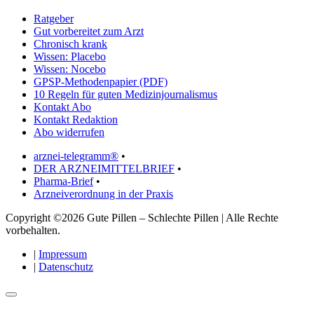
Ratgeber
Gut vorbereitet zum Arzt
Chronisch krank
Wissen: Placebo
Wissen: Nocebo
GPSP-Methodenpapier (PDF)
10 Regeln für guten Medizinjournalismus
Kontakt Abo
Kontakt Redaktion
Abo widerrufen
arznei-telegramm®
•
DER ARZNEIMITTELBRIEF
•
Pharma-Brief
•
Arzneiverordnung in der Praxis
Copyright ©2026 Gute Pillen – Schlechte Pillen | Alle Rechte
vorbehalten.
|
Impressum
|
Datenschutz