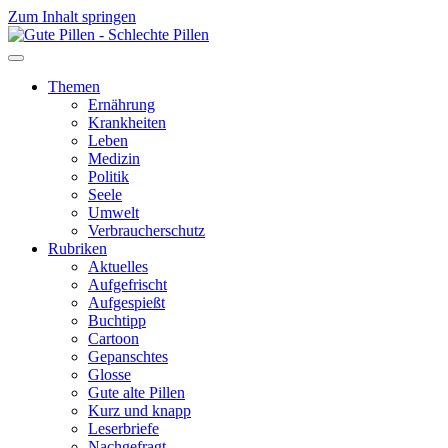
Zum Inhalt springen
Themen
Ernährung
Krankheiten
Leben
Medizin
Politik
Seele
Umwelt
Verbraucherschutz
Rubriken
Aktuelles
Aufgefrischt
Aufgespießt
Buchtipp
Cartoon
Gepanschtes
Glosse
Gute alte Pillen
Kurz und knapp
Leserbriefe
Nachgefragt