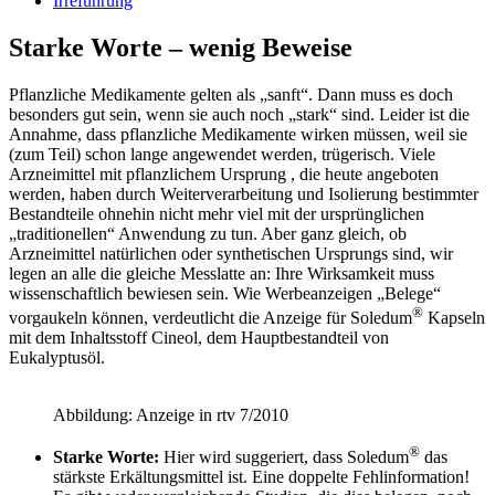
Irreführung
Starke Worte – wenig Beweise
Pflanzliche Medikamente gelten als „sanft“. Dann muss es doch
besonders gut sein, wenn sie auch noch „stark“ sind. Leider ist die
Annahme, dass pflanzliche Medikamente wirken müssen, weil sie
(zum Teil) schon lange angewendet werden, trügerisch. Viele
Arzneimittel mit pflanzlichem Ursprung , die heute angeboten
werden, haben durch Weiterverarbeitung und Isolierung bestimmter
Bestandteile ohnehin nicht mehr viel mit der ursprünglichen
„traditionellen“ Anwendung zu tun. Aber ganz gleich, ob
Arzneimittel natürlichen oder synthetischen Ursprungs sind, wir
legen an alle die gleiche Messlatte an: Ihre Wirksamkeit muss
wissenschaftlich bewiesen sein. Wie Werbeanzeigen „Belege“
®
vorgaukeln können, verdeutlicht die Anzeige für Soledum
Kapseln
mit dem Inhaltsstoff Cineol, dem Hauptbestandteil von
Eukalyptusöl.
Abbildung: Anzeige in rtv 7/2010
®
Starke Worte:
Hier wird suggeriert, dass Soledum
das
stärkste Erkältungsmittel ist. Eine doppelte Fehlinformation!