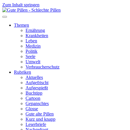
Zum Inhalt springen
Themen
Ernährung
Krankheiten
Leben
Medizin
Politik
Seele
Umwelt
Verbraucherschutz
Rubriken
Aktuelles
Aufgefrischt
Aufgespießt
Buchtipp
Cartoon
Gepanschtes
Glosse
Gute alte Pillen
Kurz und knapp
Leserbriefe
Nachgefragt