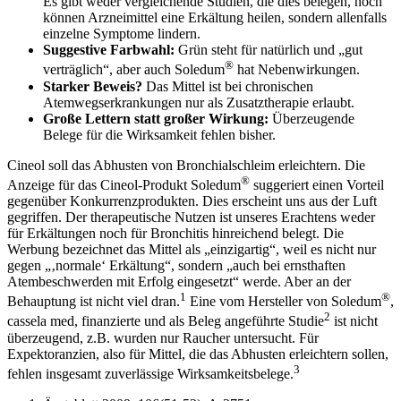
Es gibt weder vergleichende Studien, die dies belegen, noch
können Arzneimittel eine Erkältung heilen, sondern allenfalls
einzelne Symptome lindern.
Suggestive Farbwahl:
Grün steht für natürlich und „gut
®
verträglich“, aber auch Soledum
hat Nebenwirkungen.
Starker Beweis?
Das Mittel ist bei chronischen
Atemwegserkrankungen nur als Zusatztherapie erlaubt.
Große Lettern statt großer Wirkung:
Überzeugende
Belege für die Wirksamkeit fehlen bisher.
Cineol soll das Abhusten von Bronchialschleim erleichtern. Die
®
Anzeige für das Cineol-Produkt Soledum
suggeriert einen Vorteil
gegenüber Konkurrenzprodukten. Dies erscheint uns aus der Luft
gegriffen. Der therapeutische Nutzen ist unseres Erachtens weder
für Erkältungen noch für Bronchitis hinreichend belegt. Die
Werbung bezeichnet das Mittel als „einzigartig“, weil es nicht nur
gegen „‚normale‘ Erkältung“, sondern „auch bei ernsthaften
Atembeschwerden mit Erfolg eingesetzt“ werde. Aber an der
1
®
Behauptung ist nicht viel dran.
Eine vom Hersteller von Soledum
,
2
cassela med, finanzierte und als Beleg angeführte Studie
ist nicht
überzeugend, z.B. wurden nur Raucher untersucht. Für
Expektoranzien, also für Mittel, die das Abhusten erleichtern sollen,
3
fehlen insgesamt zuverlässige Wirksamkeitsbelege.