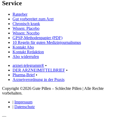
Service
Ratgeber
Gut vorbereitet zum Arzt
Chronisch krank
Wissen: Placebo
Wissen: Nocebo
GPSP-Methodenpapier (PDF)
10 Regeln für guten Medizinjournalismus
Kontakt Abo
Kontakt Redaktion
Abo widerrufen
arznei-telegramm®
•
DER ARZNEIMITTELBRIEF
•
Pharma-Brief
•
Arzneiverordnung in der Praxis
Copyright ©2026 Gute Pillen – Schlechte Pillen | Alle Rechte
vorbehalten.
|
Impressum
|
Datenschutz