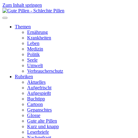
Zum Inhalt springen
Themen
Ernährung
Krankheiten
Leben
Medizin
Politik
Seele
Umwelt
Verbraucherschutz
Rubriken
Aktuelles
Aufgefrischt
Aufgespießt
Buchtipp
Cartoon
Gepanschtes
Glosse
Gute alte Pillen
Kurz und knapp
Leserbriefe
Nachgefragt