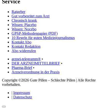
Service
Ratgeber
Gut vorbereitet zum Arzt
Chronisch krank
Wissen: Placebo
Wissen: Nocebo
GPSP-Methodenpapier (PDF)
10 Regeln für guten Medizinjournalismus
Kontakt Abo
Kontakt Redaktion
Abo widerrufen
arznei-telegramm®
•
DER ARZNEIMITTELBRIEF
•
Pharma-Brief
•
Arzneiverordnung in der Praxis
Copyright ©2026 Gute Pillen – Schlechte Pillen | Alle Rechte
vorbehalten.
|
Impressum
|
Datenschutz