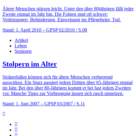
Ältere Menschen stürzen leicht. Unter den über 80jährigen fällt jeder
Zweite einmal im Jahr hin. Die Folgen sind oft schwer:
Verletzungen, Behinderung, Einweisung ins Pflegeheim, Tod.
Stand: 1. April 2010
– GPSP 02/2010 / S.08
Artikel
Leben
Senioren
Stolpern im Alter
Stolperfallen können sich für ältere Menschen verheerend
auswirken. Ein Sturz passiert jedem Dritten über 65-Jährigen einmal
im Jahr. Bei den über 80-Jährigen kommt er bei fast jedem Zweiten
vor. Manche Tipps zur Vorbeugung lassen sich rasch umsetzen.
Stand: 1. Juni 2007
– GPSP 03/2007 / S.11