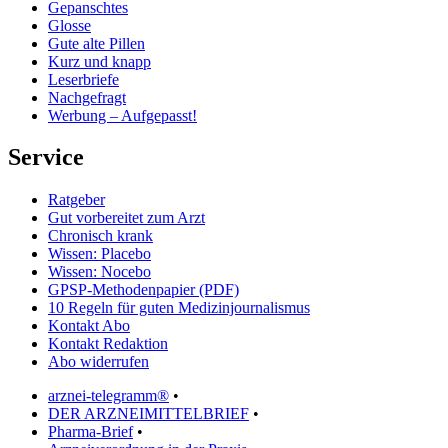
Gepanschtes
Glosse
Gute alte Pillen
Kurz und knapp
Leserbriefe
Nachgefragt
Werbung – Aufgepasst!
Service
Ratgeber
Gut vorbereitet zum Arzt
Chronisch krank
Wissen: Placebo
Wissen: Nocebo
GPSP-Methodenpapier (PDF)
10 Regeln für guten Medizinjournalismus
Kontakt Abo
Kontakt Redaktion
Abo widerrufen
arznei-telegramm®
•
DER ARZNEIMITTELBRIEF
•
Pharma-Brief
•