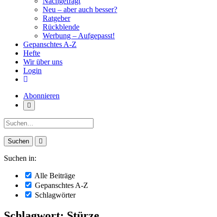
Nachgefragt
Neu – aber auch besser?
Ratgeber
Rückblende
Werbung – Aufgepasst!
Gepanschtes A-Z
Hefte
Wir über uns
Login
Abonnieren
Suche:
Suchen in:
Alle Beiträge
Gepanschtes A-Z
Schlagwörter
Schlagwort: Stürze