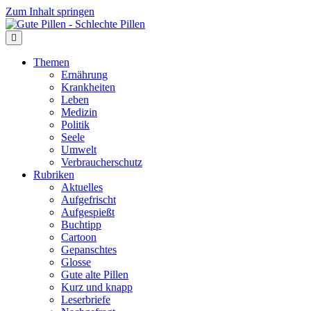
Zum Inhalt springen
Themen
Ernährung
Krankheiten
Leben
Medizin
Politik
Seele
Umwelt
Verbraucherschutz
Rubriken
Aktuelles
Aufgefrischt
Aufgespießt
Buchtipp
Cartoon
Gepanschtes
Glosse
Gute alte Pillen
Kurz und knapp
Leserbriefe