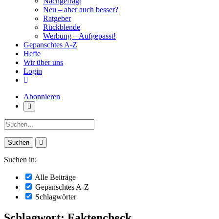
Nachgefragt
Neu – aber auch besser?
Ratgeber
Rückblende
Werbung – Aufgepasst!
Gepanschtes A-Z
Hefte
Wir über uns
Login
Abonnieren
Suche:
Suchen in:
Alle Beiträge
Gepanschtes A-Z
Schlagwörter
Schlagwort: Faktencheck