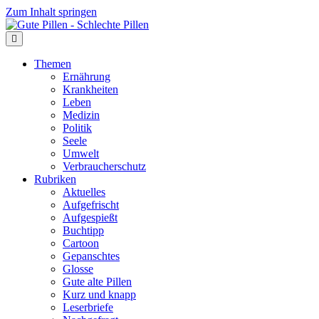
Zum Inhalt springen
Themen
Ernährung
Krankheiten
Leben
Medizin
Politik
Seele
Umwelt
Verbraucherschutz
Rubriken
Aktuelles
Aufgefrischt
Aufgespießt
Buchtipp
Cartoon
Gepanschtes
Glosse
Gute alte Pillen
Kurz und knapp
Leserbriefe