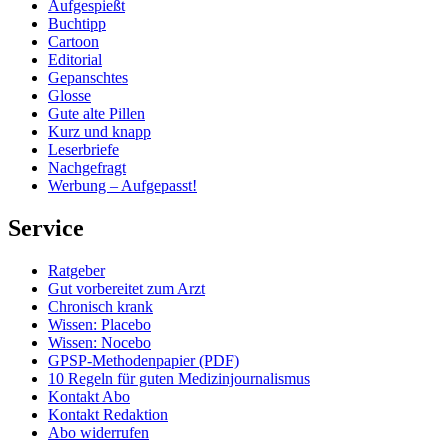
Aufgespießt
Buchtipp
Cartoon
Editorial
Gepanschtes
Glosse
Gute alte Pillen
Kurz und knapp
Leserbriefe
Nachgefragt
Werbung – Aufgepasst!
Service
Ratgeber
Gut vorbereitet zum Arzt
Chronisch krank
Wissen: Placebo
Wissen: Nocebo
GPSP-Methodenpapier (PDF)
10 Regeln für guten Medizinjournalismus
Kontakt Abo
Kontakt Redaktion
Abo widerrufen