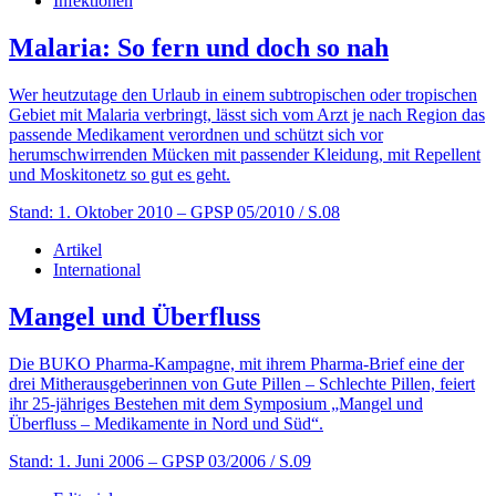
Infektionen
Malaria: So fern und doch so nah
Wer heutzutage den Urlaub in einem subtropischen oder tropischen
Gebiet mit Malaria verbringt, lässt sich vom Arzt je nach Region das
passende Medikament verordnen und schützt sich vor
herumschwirrenden Mücken mit passender Kleidung, mit Repellent
und Moskitonetz so gut es geht.
Stand: 1. Oktober 2010
– GPSP 05/2010 / S.08
Artikel
International
Mangel und Überfluss
Die BUKO Pharma-Kampagne, mit ihrem Pharma-Brief eine der
drei Mitherausgeberinnen von Gute Pillen – Schlechte Pillen, feiert
ihr 25-jähriges Bestehen mit dem Symposium „Mangel und
Überfluss – Medikamente in Nord und Süd“.
Stand: 1. Juni 2006
– GPSP 03/2006 / S.09