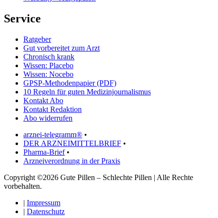
Service
Ratgeber
Gut vorbereitet zum Arzt
Chronisch krank
Wissen: Placebo
Wissen: Nocebo
GPSP-Methodenpapier (PDF)
10 Regeln für guten Medizinjournalismus
Kontakt Abo
Kontakt Redaktion
Abo widerrufen
arznei-telegramm®
•
DER ARZNEIMITTELBRIEF
•
Pharma-Brief
•
Arzneiverordnung in der Praxis
Copyright ©2026 Gute Pillen – Schlechte Pillen | Alle Rechte
vorbehalten.
|
Impressum
|
Datenschutz