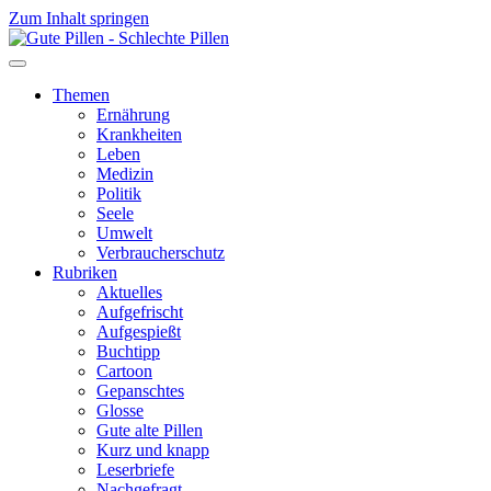
Zum Inhalt springen
Themen
Ernährung
Krankheiten
Leben
Medizin
Politik
Seele
Umwelt
Verbraucherschutz
Rubriken
Aktuelles
Aufgefrischt
Aufgespießt
Buchtipp
Cartoon
Gepanschtes
Glosse
Gute alte Pillen
Kurz und knapp
Leserbriefe
Nachgefragt