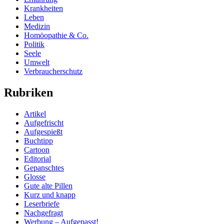
Krankheiten
Leben
Medizin
Homöopathie & Co.
Politik
Seele
Umwelt
Verbraucherschutz
Rubriken
Artikel
Aufgefrischt
Aufgespießt
Buchtipp
Cartoon
Editorial
Gepanschtes
Glosse
Gute alte Pillen
Kurz und knapp
Leserbriefe
Nachgefragt
Werbung – Aufgepasst!