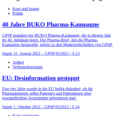
Kurz und knapp
Politik
40 Jahre BUKO Pharma-Kampagne
GPSP gratuliert der BUKO Pharma-Kampagne, die in diesem Jahr
ihr 40. Jubiläum feiert. Der Pharma-Brief, den die Pharma-
Kampagne herausgibt, gehört zu den Mutterzeitschriften von GPSP.
Stand: 31. August 2021
– GPSP 05/2021 / S.15
Artikel
Verbraucherschutz
EU: Desinformation gestoppt
Fast vier Jahre wurde in der EU heftig diskutiert, ob die
Pharmaindustrie selbst Patienten und Patientinnen über
rezeptpflichtige Arzneimittel informieren darf.
Stand: 1. Oktober 2012
– GPSP 05/2012 / S.14
Kurz und knapp