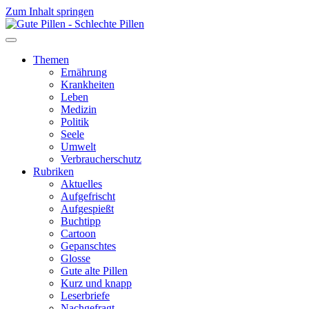
Zum Inhalt springen
Themen
Ernährung
Krankheiten
Leben
Medizin
Politik
Seele
Umwelt
Verbraucherschutz
Rubriken
Aktuelles
Aufgefrischt
Aufgespießt
Buchtipp
Cartoon
Gepanschtes
Glosse
Gute alte Pillen
Kurz und knapp
Leserbriefe
Nachgefragt