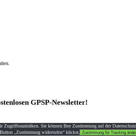
lten.
stenlosen GPSP-Newsletter
!
Zugriffsstatistiken. Sie können Ihre Zustimmung auf der Datenschutz
 Button „Zustimmung widerrufen“ klickst.
Zustimmung für Tracking ände