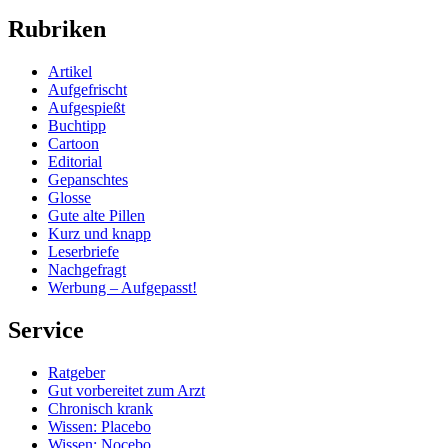
Rubriken
Artikel
Aufgefrischt
Aufgespießt
Buchtipp
Cartoon
Editorial
Gepanschtes
Glosse
Gute alte Pillen
Kurz und knapp
Leserbriefe
Nachgefragt
Werbung – Aufgepasst!
Service
Ratgeber
Gut vorbereitet zum Arzt
Chronisch krank
Wissen: Placebo
Wissen: Nocebo