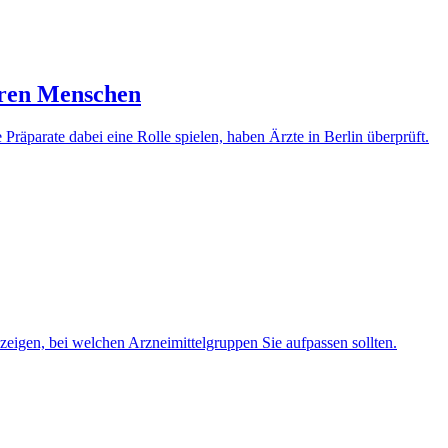
eren Menschen
räparate dabei eine Rolle spielen, haben Ärzte in Berlin überprüft.
zeigen, bei welchen Arzneimittelgruppen Sie aufpassen sollten.