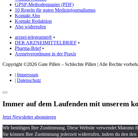
GPSP-Methodenpapier (PDF)
10 Regeln für guten Medizinjournalismus
Kontakt Abo
Kontakt Redaktion
Abo widerrufen
arznei-telegramm®
•
DER ARZNEIMITTELBRIEF
•
Pharma-Brief
•
Arzneiverordnung in der Praxis
Copyright ©2026 Gute Pillen – Schlechte Pillen | Alle Rechte vorbeha
|
Impressum
|
Datenschutz
Immer auf dem Laufenden mit unserem
ko
Jetzt Newsletter abonnieren
Wir benötigen Ihre Zustimmung. Diese Website verwendet Matomo für 
Sie können Ihre Zustimmung jederzeit widerrufen, indem du den den