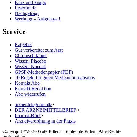
Kurz und knapp
Leserbriefe
Nachgefragt
Werbung – Aufgepasst!
Service
Ratgeber
Gut vorbereitet zum Arzt
Chronisch krank
Wissen: Placebo
Wissen: Nocebo
GPSP-Methodenpapier (PDF)
10 Regeln für guten Medizinjournalismus
Kontakt Abo
Kontakt Redaktion
Abo widerrufen
arznei-telegramm®
•
DER ARZNEIMITTELBRIEF
•
Pharma-Brief
•
Arzneiverordnung in der Praxis
Copyright ©2026 Gute Pillen – Schlechte Pillen | Alle Rechte
vorbehalten.