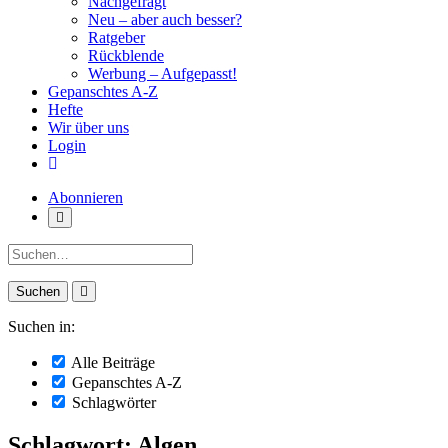
Nachgefragt
Neu – aber auch besser?
Ratgeber
Rückblende
Werbung – Aufgepasst!
Gepanschtes A-Z
Hefte
Wir über uns
Login
Abonnieren
Suche:
Suchen in:
Alle Beiträge
Gepanschtes A-Z
Schlagwörter
Schlagwort: Algen