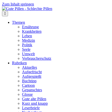
Zum Inhalt springen
Themen
Ernährung
Krankheiten
Leben
Medizin
Politik
Seele
Umwelt
Verbraucherschutz
Rubriken
Aktuelles
Aufgefrischt
Aufgespießt
Buchtipp
Cartoon
Gepanschtes
Glosse
Gute alte Pillen
Kurz und knapp
Leserbriefe