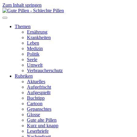
Zum Inhalt springen
Themen
Ernährung
Krankheiten
Leben
Medizin
Politik
Seele
Umwelt
Verbraucherschutz
Rubriken
Aktuelles
Aufgefrischt
Aufgespießt
Buchtipp
Cartoon
Gepanschtes
Glosse
Gute alte Pillen
Kurz und knapp
Leserbriefe
Nachgefragt