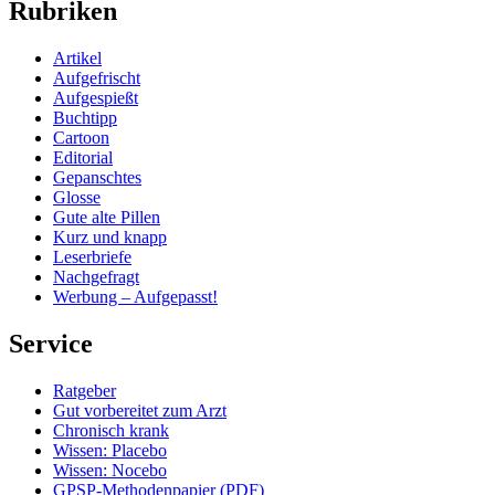
Rubriken
Artikel
Aufgefrischt
Aufgespießt
Buchtipp
Cartoon
Editorial
Gepanschtes
Glosse
Gute alte Pillen
Kurz und knapp
Leserbriefe
Nachgefragt
Werbung – Aufgepasst!
Service
Ratgeber
Gut vorbereitet zum Arzt
Chronisch krank
Wissen: Placebo
Wissen: Nocebo
GPSP-Methodenpapier (PDF)