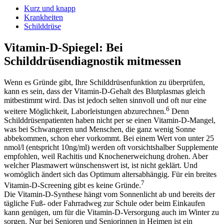
Kurz und knapp
Krankheiten
Schilddrüse
Vitamin-D-Spiegel: Bei
Schilddrüsendiagnostik mitmessen
Wenn es Gründe gibt, Ihre Schilddrüsenfunktion zu überprüfen,
kann es sein, dass der Vitamin-D-Gehalt des Blutplasmas gleich
mitbestimmt wird. Das ist jedoch selten sinnvoll und oft nur eine
6
weitere Möglichkeit, Laborleistungen abzurechnen.
Denn
Schilddrüsenpatienten haben nicht per se einen Vitamin-D-Mangel,
was bei Schwangeren und Menschen, die ganz wenig Sonne
abbekommen, schon eher vorkommt. Bei einem Wert von unter 25
nmol/l (entspricht 10ng/ml) werden oft vorsichtshalber Supplemente
empfohlen, weil Rachitis und Knochenerweichung drohen. Aber
welcher Plasmawert wünschenswert ist, ist nicht geklärt. Und
womöglich ändert sich das Optimum altersabhängig. Für ein breites
7
Vitamin-D-Screening gibt es keine Gründe.
Die Vitamin-D-Synthese hängt vom Sonnenlicht ab und bereits der
tägliche Fuß- oder Fahrradweg zur Schule oder beim Einkaufen
kann genügen, um für die Vitamin-D-Versorgung auch im Winter zu
sorgen. Nur bei Senioren und Seniorinnen in Heimen ist ein