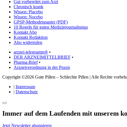
Gut vorbereitet zum Arzt
Chronisch krank
Wissen: Placebo
Wissen: Nocebo
GPSP-Methodenpapier (PDF)
10 Regeln für guten Medizinjournalismus
Kontakt Abo
Kontakt Redaktion
Abo widerrufen
arznei-telegramm®
•
DER ARZNEIMITTELBRIEF
•
Pharma-Brief
•
Arzneiverordnung in der Praxis
Copyright ©2026 Gute Pillen – Schlechte Pillen | Alle Rechte vorbeha
|
Impressum
|
Datenschutz
Immer auf dem Laufenden mit unserem
ko
Jetzt Newsletter abonnieren