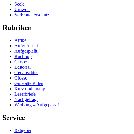
Seele
Umwelt
Verbraucherschutz
Rubriken
Artikel
Aufgefrischt
Aufgespießt
Buchtipp
Cartoon
Editorial
Gepanschtes
Glosse
Gute alte Pillen
Kurz und knapp
Leserbriefe
Nachgefragt
Werbung – Aufgepasst!
Service
Ratgeber