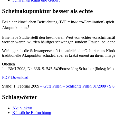
Schwangerschaft und Geburt
Scheinakupunktur besser als echte
Bei einer künstlichen Befruchtung (IVF = In-vitro-Fertilisation) spiel
1
Akupunktur an.
Eine neue Studie stellt den besonderen Wert von echter vorschriftsmä
worden waren, wurden häufiger schwanger, sondern Frauen, bei denen
Wichtiger als die Schwangerschaft ist natürlich die Geburt eines Kind
traditionelle Akupunktur schadet, aber es kratzt erneut an ihrem Image
Quellen
1 BMJ 2008, Nr. 336, S. 545-549Fotos: Jörg Schaaber (links); Max T
PDF-Download
Stand: 1. Februar 2009
– Gute Pillen – Schlechte Pillen 01/2009 / S.0
Schlagwörter
Akupunktur
Künstliche Befruchtung