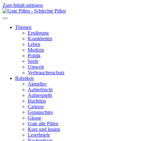
Zum Inhalt springen
Themen
Ernährung
Krankheiten
Leben
Medizin
Politik
Seele
Umwelt
Verbraucherschutz
Rubriken
Aktuelles
Aufgefrischt
Aufgespießt
Buchtipp
Cartoon
Gepanschtes
Glosse
Gute alte Pillen
Kurz und knapp
Leserbriefe
Nachgefragt