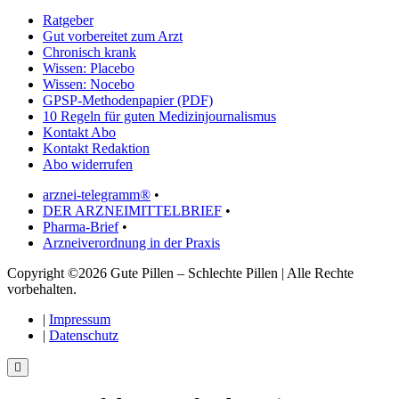
Ratgeber
Gut vorbereitet zum Arzt
Chronisch krank
Wissen: Placebo
Wissen: Nocebo
GPSP-Methodenpapier (PDF)
10 Regeln für guten Medizinjournalismus
Kontakt Abo
Kontakt Redaktion
Abo widerrufen
arznei-telegramm®
•
DER ARZNEIMITTELBRIEF
•
Pharma-Brief
•
Arzneiverordnung in der Praxis
Copyright ©2026 Gute Pillen – Schlechte Pillen | Alle Rechte
vorbehalten.
|
Impressum
|
Datenschutz