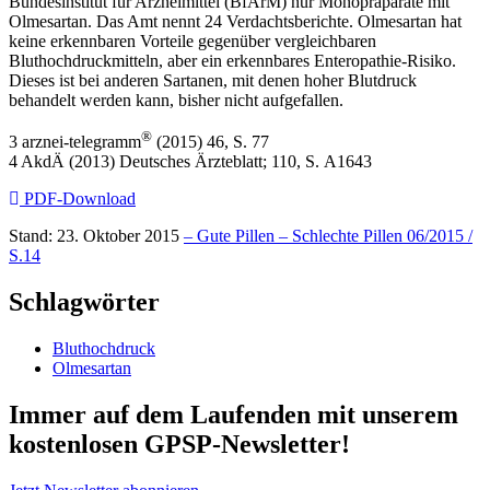
Bundesinstitut für Arzneimittel (BfArM) nur Monopräparate mit
Olmesartan. Das Amt nennt 24 Verdachtsberichte. Olmesartan hat
keine erkennbaren Vorteile gegenüber vergleichbaren
Bluthochdruckmitteln, aber ein erkennbares Enteropathie-Risiko.
Dieses ist bei anderen Sartanen, mit denen hoher Blutdruck
behandelt werden kann, bisher nicht aufgefallen.
®
3 arznei-telegramm
(2015) 46, S. 77
4 AkdÄ (2013) Deutsches Ärzteblatt; 110, S. A1643
PDF-Download
Stand: 23. Oktober 2015
– Gute Pillen – Schlechte Pillen 06/2015 /
S.14
Schlagwörter
Bluthochdruck
Olmesartan
Immer auf dem Laufenden mit unserem
kostenlosen GPSP-Newsletter
!