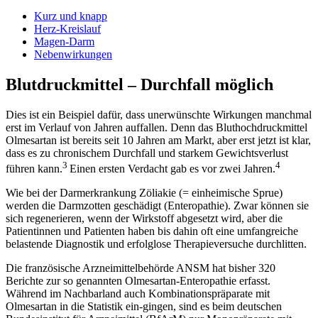
Kurz und knapp
Herz-Kreislauf
Magen-Darm
Nebenwirkungen
Blutdruckmittel – Durchfall möglich
Dies ist ein Beispiel dafür, dass unerwünschte Wirkungen manchmal
erst im Verlauf von Jahren auffallen. Denn das Bluthochdruckmittel
Olmesartan ist bereits seit 10 Jahren am Markt, aber erst jetzt ist klar,
dass es zu chronischem Durchfall und starkem Gewichtsverlust
3
4
führen kann.
Einen ersten Verdacht gab es vor zwei Jahren.
Wie bei der Darmerkrankung Zöliakie (= einheimische Sprue)
werden die Darmzotten geschädigt (Enteropathie). Zwar können sie
sich regenerieren, wenn der Wirkstoff abgesetzt wird, aber die
Patientinnen und Patienten haben bis dahin oft eine umfangreiche
belastende Diagnostik und erfolglose Therapieversuche durchlitten.
Die französische Arzneimittelbehörde ANSM hat bisher 320
Berichte zur so genannten Olmesartan-Enteropathie erfasst.
Während im Nachbarland auch Kombinationspräparate mit
Olmesartan in die Statistik ein-gingen, sind es beim deutschen