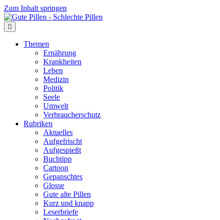
Zum Inhalt springen
Themen
Ernährung
Krankheiten
Leben
Medizin
Politik
Seele
Umwelt
Verbraucherschutz
Rubriken
Aktuelles
Aufgefrischt
Aufgespießt
Buchtipp
Cartoon
Gepanschtes
Glosse
Gute alte Pillen
Kurz und knapp
Leserbriefe