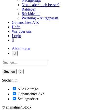
Nachgefragt
Neu – aber auch besser?
Ratgeber
Rückblende
Werbung – Aufgepasst!
Gepanschtes A-Z
Hefte
Wir über uns
Login
Abonnieren
Suche:
Suchen in:
Alle Beiträge
Gepanschtes A-Z
Schlagwörter
© ananaline/iStock