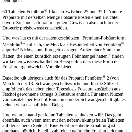
benötigen.
®
60 Tabletten Femibion
1 kosten zwischen 25 und 37 €. Andere
Präparate mit derselben Menge Folsäure kosten einen Bruchteil
davon. So kann sich frau mit gutem Gewissen also auch in der
Drogerie preisbewusst entscheiden.
Und was hat es mit der patentgeschützten „Premium-Folsäureform
®
®
Metafolin
“ auf sich, die Merck als Besonderheit von Femibion
anpreist? Nichts, kann frau getrost sagen. Außer einer Studie an
4
Ratten, die einen künstlich erzeugten Folinmangel hatten,
finden
wir keinen wissenschaftlichen Beleg dafür, dass diese Form der
Folsäure irgendwelche Vorteile bietet.
®
Dasselbe gilt übrigens auch für das Präparat Femibion
2 (von
Merck ab der 13. Schwangerschaftswoche und für die Stillzeit
empfohlen), das neben einer Tagesdosis Folsäure zusätzlich aus
Fischöl gewonnene Omega 3-Fettsäure enthält. Für einen Nutzen
von zusätzlicher Fischöl-Einnahme in der Schwangerschaft gibt es
keinen wissenschaftlichen Beleg.
Und wenn jemand gar keine Tabletten schlucken will? Das geht
ebenfalls, auch wenn man mit den nebenwirkungsfreien Tabletten
auf der sicheren Seite ist. Eine Folat-orientierte Ernährung ist
durchaus möglich. Es gibt zahlreiche natürliche Folsäurelieferanten.