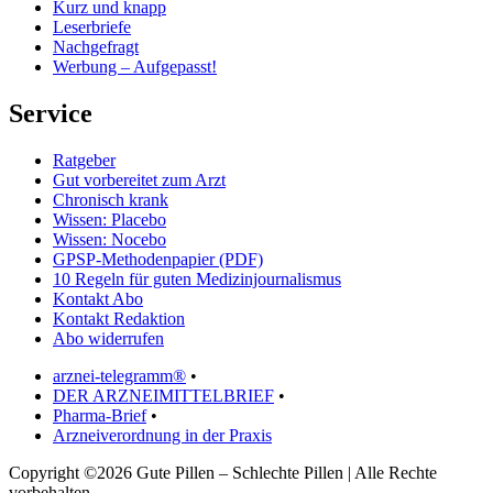
Kurz und knapp
Leserbriefe
Nachgefragt
Werbung – Aufgepasst!
Service
Ratgeber
Gut vorbereitet zum Arzt
Chronisch krank
Wissen: Placebo
Wissen: Nocebo
GPSP-Methodenpapier (PDF)
10 Regeln für guten Medizinjournalismus
Kontakt Abo
Kontakt Redaktion
Abo widerrufen
arznei-telegramm®
•
DER ARZNEIMITTELBRIEF
•
Pharma-Brief
•
Arzneiverordnung in der Praxis
Copyright ©2026 Gute Pillen – Schlechte Pillen | Alle Rechte
vorbehalten.