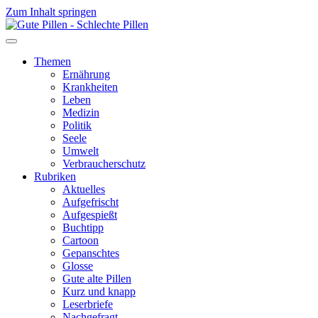
Zum Inhalt springen
Themen
Ernährung
Krankheiten
Leben
Medizin
Politik
Seele
Umwelt
Verbraucherschutz
Rubriken
Aktuelles
Aufgefrischt
Aufgespießt
Buchtipp
Cartoon
Gepanschtes
Glosse
Gute alte Pillen
Kurz und knapp
Leserbriefe
Nachgefragt