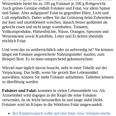
Weizenkleie bietet bis zu 330 µg Folsäure je 100 g Rohgewicht.
Auch grünes Gemüse enthält Folsäure und Folat, vor allem Spinat
und Salate. Aber aufgepasst! Folat ist gegenüber Hitze, Licht und
Luft empfindlich. Daher sollten Sie das Grünzeug beim Zubereiten
nur kurz und unzerkleinert waschen, danach besser gedünstet als
gekocht essen und nicht lange warmhalten. Tomaten,
Vollkornprodukte, Hülsenfrüchte, Nüsse, Orangen, Sprossen und
Weizenkeime sowie Kartoffeln, Leber und Ei liefern ebenfalls
reichlich Folat.
Und wem das zu unübersichtlich oder zu aufwendig ist? Sie können
längst mit Folsäure angereicherte Nahrungsmittel -kaufen, zum
Beispiel Brot. Es ist dann entsprechend gekennzeichnet.
Wieviel man täglich davon braucht, steht in einer Tabelle auf der
Verpackung. Das heißt, wenn Sie gezielt Ihre Lebensmittel
auswählen, können Sie mehr Folsäure aufnehmen. Tabletten können
so überflüssig werden.
Folsäure und Folat:
kommen in vielen Lebensmitteln vor. Als
Arzneimittel wird dagegen in der Regel die reine Folsäure
verwendet, da sie leicht herzustellen ist und lange stabil bleibt.
Folsäure wird im Körper in die Wirkform Folat umgewandelt.
Bei Kinderwunsch sollte auf eine folat- bzw. folsäure-reiche