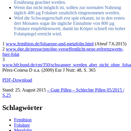
Ernährung geachtet werden.
Wenn das nicht möglich ist, sollten zur normalen Nahrung
täglich 400 µg Folsäure zusätzlich eingenommen werden.
Wird die Schwangerschaft erst spät erkannt, ist in den ersten
drei Monaten sogar die tägliche Einnahme von 800 µg
Folsäure empfehlenswert, damit im Körper schnell ein hoher
Folatspiegel erreicht wird.
1
www.femibion.de/folsaeure-und-metafolin.html
(Abruf 7.6.2015)
2
www.dge.de/presse/pm/dge-veroeffentlicht-neue-referenzwerte-
fuer-folat
3
www.bfr.bund.de/cm/350/schwanger_werden_aber_nicht_ohne_folsa
Pérez-Conesa D u.a. (2009) Eur J Nutr; 48, S. 365
PDF-Download
Stand: 25. August 2015
– Gute Pillen – Schlechte Pillen 05/2015 /
S.25
Schlagwörter
Femibion
Folsäure
Metafolin