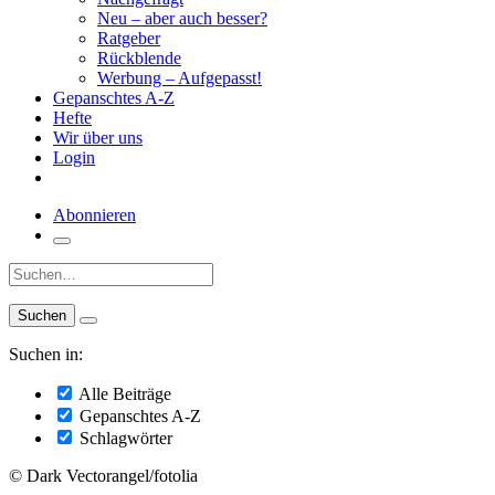
Neu – aber auch besser?
Ratgeber
Rückblende
Werbung – Aufgepasst!
Gepanschtes A-Z
Hefte
Wir über uns
Login
Abonnieren
Suche:
Suchen in:
Alle Beiträge
Gepanschtes A-Z
Schlagwörter
© Dark Vectorangel/fotolia