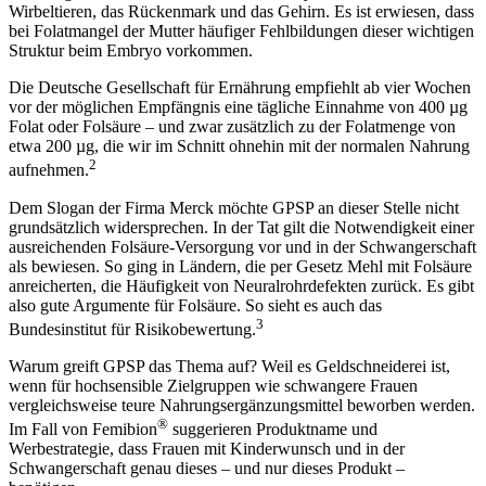
Wirbeltieren, das Rückenmark und das Gehirn. Es ist erwiesen, dass
bei Folatmangel der Mutter häufiger Fehlbildungen dieser wichtigen
Struktur beim Embryo vorkommen.
Die Deutsche Gesellschaft für Ernährung empfiehlt ab vier Wochen
vor der möglichen Empfängnis eine tägliche Einnahme von 400 µg
Folat oder Folsäure – und zwar zusätzlich zu der Folatmenge von
etwa 200 µg, die wir im Schnitt ohnehin mit der normalen Nahrung
2
aufnehmen.
Dem Slogan der Firma Merck möchte
GP
SP
an dieser Stelle nicht
grundsätzlich widersprechen. In der Tat gilt die Notwendigkeit einer
ausreichenden Folsäure-Versorgung vor und in der Schwangerschaft
als bewiesen. So ging in Ländern, die per Gesetz Mehl mit Folsäure
anreicherten, die Häufigkeit von Neuralrohrdefekten zurück. Es gibt
also gute Argumente für Folsäure. So sieht es auch das
3
Bundesinstitut für Risikobewertung.
Warum greift
GP
SP
das Thema auf? Weil es Geldschneiderei ist,
wenn für hochsensible Zielgruppen wie schwangere Frauen
vergleichsweise teure Nahrungsergänzungsmittel beworben werden.
®
Im Fall von Femibion
suggerieren Produktname und
Werbestrategie, dass Frauen mit Kinderwunsch und in der
Schwangerschaft genau dieses – und nur dieses Produkt –