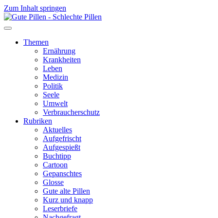
Zum Inhalt springen
Themen
Ernährung
Krankheiten
Leben
Medizin
Politik
Seele
Umwelt
Verbraucherschutz
Rubriken
Aktuelles
Aufgefrischt
Aufgespießt
Buchtipp
Cartoon
Gepanschtes
Glosse
Gute alte Pillen
Kurz und knapp
Leserbriefe
Nachgefragt