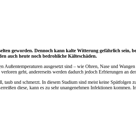
selten geworden. Dennoch kann kalte Witterung gefährlich sein, 
den auch heute noch bedrohliche Kälteschäden.
t den Außentemperaturen ausgesetzt sind ­– wie Ohren, Nase und Wange
erloren geht, andererseits werden dadurch jedoch Erfrierungen an d
ell, taub und schmerzt. In diesem Stadium sind meist keine Spätfolgen z
. Zerreißen diese, kann es zu sehr unangenehmen Infektionen kommen. In