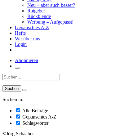
Neu – aber auch besser?
Ratgeber
Rückblende
Werbung – Aufgepasst!
Gepanschtes A-Z
Hefte
Wir über uns
Login
Abonnieren
Suche:
Suchen in:
Alle Beiträge
Gepanschtes A-Z
Schlagwörter
©Jörg Schaaber