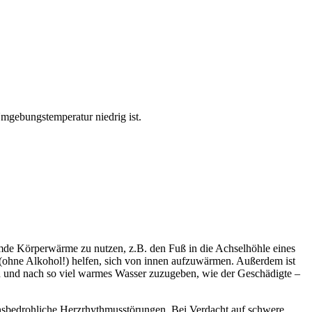
Umgebungstemperatur niedrig ist.
emde Körperwärme zu nutzen, z.B. den Fuß in die Achselhöhle eines
 (ohne Alkohol!) helfen, sich von innen aufzuwärmen. Außerdem ist
ch und nach so viel warmes Wasser zuzugeben, wie der Geschädigte –
nsbedrohliche Herzrhythmusstörungen. Bei Verdacht auf schwere