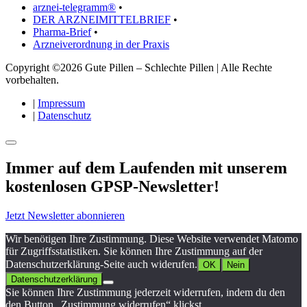
arznei-telegramm®
•
DER ARZNEIMITTELBRIEF
•
Pharma-Brief
•
Arzneiverordnung in der Praxis
Copyright ©2026 Gute Pillen – Schlechte Pillen | Alle Rechte
vorbehalten.
|
Impressum
|
Datenschutz
Immer auf dem Laufenden mit unserem
kostenlosen GPSP-Newsletter
!
Jetzt Newsletter abonnieren
Wir benötigen Ihre Zustimmung. Diese Website verwendet Matomo
für Zugriffsstatistiken. Sie können Ihre Zustimmung auf der
Datenschutzerklärung-Seite auch widerufen.
OK
Nein
Datenschutzerklärung
Sie können Ihre Zustimmung jederzeit widerrufen, indem du den
den Button „Zustimmung widerrufen“ klickst.