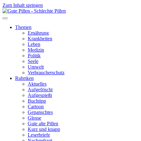
Zum Inhalt springen
Themen
Ernährung
Krankheiten
Leben
Medizin
Politik
Seele
Umwelt
Verbraucherschutz
Rubriken
Aktuelles
Aufgefrischt
Aufgespießt
Buchtipp
Cartoon
Gepanschtes
Glosse
Gute alte Pillen
Kurz und knapp
Leserbriefe
Nachgefragt