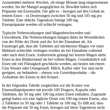
Arzneimittel mehrere Wochen, oft einige Monate lang eingenommen
werden, bis der Mangel ausgeglichen ist. Bewährt haben sich
Präparate mit Eisensulfat. Die gibt es – bezogen auf den Gehalt an
reinem Eisen – in Dosierungen zwischen 50 mg und 105 mg pro
Tablette. Eine übliche Tagesdosis beträgt 100 mg.
Eisenpräparate werden oft schlecht vertragen.
Typische Nebenwirkungen sind Magenbeschwerden und
Unwohlsein. Die Nebenwirkungen hängen dabei im Wesentlichen
von der Höhe der Dosis und der Art der Einnahme ab. Als
Faustregel gilt, dass die Tabletten auf nüchternen Magen vor einer
Mahlzeit schlechter vertragen werden als bei Einnahme während
oder nach dem Essen. Andererseits gelangt bei leerem Magen mehr
Eisen in den Blutkreislauf als bei vollem Magen. Grundsätzlich soll
Eisen mit viel Flüssigkeit geschluckt werden, am besten mit einem
Glas Wasser oder Orangensaft. Milch, Kaffee oder Tee sind nicht
geeignet, sie behindern – ebenso wie Getreideprodukte – die
Aufnahme des Eisens in den Körper.
In der folgenden Tabelle vergleichen wir die Kosten von
Eisensulfatpräparaten mit jeweils 100 Dragees, Kapseln oder
Tabletten, die 50 mg oder 100 mg reines Eisen enthalten. Zugrunde
gelegt haben wir eine tägliche Dosis von 100 mg reinen Eisens, also
2 Tabletten zu 50 mg oder 1 Tablette zu 100 mg. Es fällt auf, dass
die Präparate mit 50 mg Eisen, bezogen auf diese Tagesdosis nicht