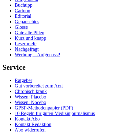
Buchtipp
Cartoon
Editorial
Gepanschtes
Glosse
Gute alte Pillen
Kurz und knapp
Leserbriefe
Nachgefragt
Werbung – Aufgepasst!
Service
Ratgeber
Gut vorbereitet zum Arzt
Chronisch krank
Wissen: Placebo
Wissen: Nocebo
GPSP-Methodenpapier (PDF)
10 Regeln für guten Medizinjournalismus
Kontakt Abo
Kontakt Redaktion
Abo widerrufen