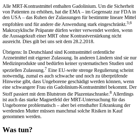
Alle MRT-Kontrastmittel enthalten Gadolinium. Um die Sicherheit
von Patienten zu erhöhen, hat die EMA – im Gegensatz zur FDA in
den USA – das Ruhen der Zulassungen für bestimmte lineare Mittel
3,6
empfohlen und für andere die Anwendung stark eingeschränkt.
Makrozyklische Präparate dürfen weiter verwendet werden, wenn
die Aussagekraft einer MRT ohne Kontrastverstärkung nicht
ausreicht. Dies gilt bei uns seit dem 28.2.2018.
Übrigens: In Deutschland sind Kontrastmittel ordentliche
Arzneimittel mit eigener Zulassung. In anderen Ländern sind sie nur
Medizinprodukte und bedürfen keiner systematischen Studien und
7
speziellen Zulassung.
Eine EU-weite strenge Regulierung scheint
notwendig, zumal es auch schwache und noch zu überprüfende
Hinweise gibt, dass Ungeborene geschädigt werden können, wenn
eine schwangere Frau ein Gadolinium-Kontrastmittel bekommt. Der
8
Stoff passiert mit dem Blutstrom die Plazenta­schranke.
Allerdings
ist auch das starke Magnetfeld der MRT-Untersuchung für das
Ungeborene problematisch – aber bei ernsthafter Erkrankung der
werdenden Mutter müssen manchmal solche Risiken in Kauf
genommen werden.
Was tun?