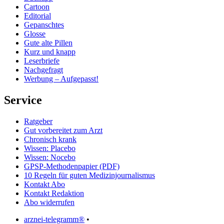
Cartoon
Editorial
Gepanschtes
Glosse
Gute alte Pillen
Kurz und knapp
Leserbriefe
Nachgefragt
Werbung – Aufgepasst!
Service
Ratgeber
Gut vorbereitet zum Arzt
Chronisch krank
Wissen: Placebo
Wissen: Nocebo
GPSP-Methodenpapier (PDF)
10 Regeln für guten Medizinjournalismus
Kontakt Abo
Kontakt Redaktion
Abo widerrufen
arznei-telegramm®
•