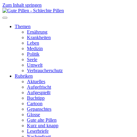
Zum Inhalt springen
Themen
Ernährung
Krankheiten
Leben
Medizin
Politik
Seele
Umwelt
Verbraucherschutz
Rubriken
Aktuelles
Aufgefrischt
Aufgespießt
Buchtipp
Cartoon
Gepanschtes
Glosse
Gute alte Pillen
Kurz und knapp
Leserbriefe
Nachgefragt