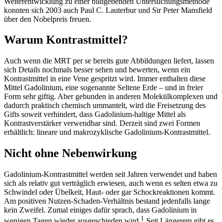
Weiterentwicklung zu einer bildgebenden Untersuchungsmethode
konnten sich 2003 auch Paul C. Lauterbur und Sir Peter Mansfield
über den Nobelpreis freuen.
Warum Kontrastmittel?
Auch wenn die MRT per se bereits gute Abbildungen liefert, lassen
sich Details nochmals besser sehen und bewerten, wenn ein
Kontrastmittel in eine Vene gespritzt wird. Immer enthalten diese
Mittel Gadolinium, eine sogenannte Seltene Erde – und in freier
Form sehr giftig. Aber gebunden in anderen Molekülkomplexen und
dadurch praktisch chemisch ummantelt, wird die Freisetzung des
Gifts soweit verhindert, dass Gadolinium-haltige Mittel als
Kontrastverstärker verwendbar sind. Derzeit sind zwei Formen
erhältlich: lineare und makrozyklische Gado­linium-Kontrastmittel.
Nicht ohne Nebenwirkung
Gadolinium-Kontrastmittel werden seit Jahren verwendet und haben
sich als relativ gut verträglich erwiesen, auch wenn es selten etwa zu
Schwindel oder Übelkeit, Haut- oder gar Schockreaktionen kommt.
Am positiven Nutzen-Schaden-Verhältnis bestand jedenfalls lange
kein Zweifel. Zumal einiges dafür sprach, dass Gadolinium in
1
wenigen Tagen wieder ausgeschieden wird.
Seit Längerem gibt es