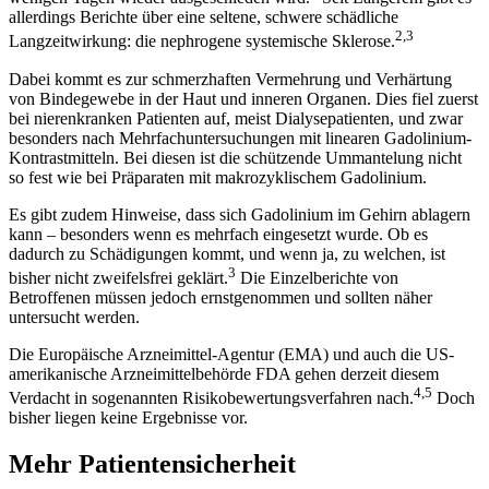
allerdings Berichte über eine seltene, schwere schädliche
2,3
Langzeitwirkung: die nephrogene systemische Skle­rose.
Dabei kommt es zur schmerzhaften Vermehrung und Verhärtung
von Bindegewebe in der Haut und inneren Organen. Dies fiel zuerst
bei nierenkranken Patienten auf, meist Dialysepatienten, und zwar
besonders nach Mehrfachuntersuchungen mit linearen Gadolinium-
Kontrastmitteln. Bei diesen ist die schützende Ummantelung nicht
so fest wie bei Präparaten mit makrozyklischem Gadolinium.
Es gibt zudem Hinweise, dass sich Gadolinium im Gehirn ablagern
kann – besonders wenn es mehrfach eingesetzt wurde. Ob es
dadurch zu Schädigungen kommt, und wenn ja, zu welchen, ist
3
bisher nicht zweifelsfrei geklärt.
Die Einzelberichte von
Betroffenen müssen jedoch ernstgenommen und sollten näher
untersucht werden.
Die Europäische Arzneimittel-Agentur (EMA) und auch die US-
amerikanische Arzneimittelbehörde FDA gehen derzeit diesem
4,5
Verdacht in sogenannten Risikobewertungsverfahren nach.
Doch
bisher liegen keine Ergebnisse vor.
Mehr Patientensicherheit