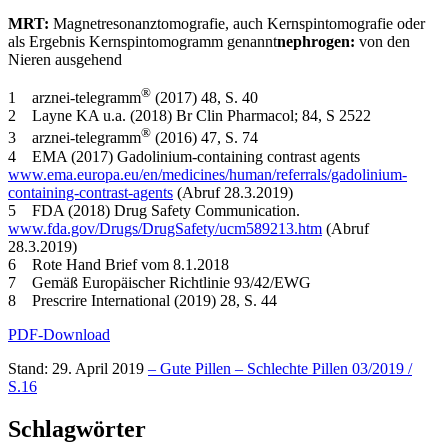
MRT:
Magnetresonanztomografie, auch Kernspintomografie oder
als Ergebnis Kernspintomogramm genannt
nephrogen:
von den
Nieren ausgehend
®
1 arznei-telegramm
(2017) 48, S. 40
2 Layne KA u.a. (2018) Br Clin Pharmacol; 84, S 2522
®
3 arznei-telegramm
(2016) 47, S. 74
4 EMA (2017) Gadolinium-containing contrast agents
www.ema.europa.eu/en/medicines/human/referrals/gadolinium-
containing-contrast-agents
(Abruf 28.3.2019)
5 FDA (2018) Drug Safety Communication.
www.fda.gov/Drugs/DrugSafety/ucm589213.htm
(Abruf
28.3.2019)
6 Rote Hand Brief vom 8.1.2018
7 Gemäß Europäischer Richtlinie 93/42/EWG
8 Prescrire International (2019) 28, S. 44
PDF-Download
Stand: 29. April 2019
– Gute Pillen – Schlechte Pillen 03/2019 /
S.16
Schlagwörter