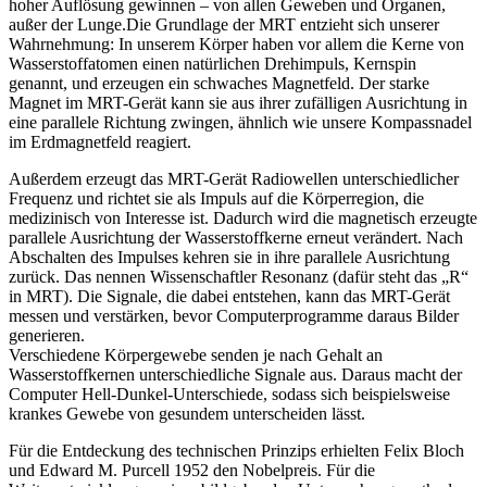
hoher Auflösung gewinnen – von allen Geweben und Organen,
außer der Lunge.Die Grundlage der MRT entzieht sich unserer
Wahrnehmung: In unserem Körper haben vor allem die Kerne von
Wasserstoffatomen einen natürlichen Drehimpuls, Kernspin
genannt, und erzeugen ein schwaches Magnetfeld. Der starke
Magnet im MRT-Gerät kann sie aus ihrer zufälligen Ausrichtung in
eine parallele Richtung zwingen, ähnlich wie unsere Kompassnadel
im Erdmagnetfeld reagiert.
Außerdem erzeugt das MRT-Gerät Radiowellen unterschiedlicher
Frequenz und richtet sie als Impuls auf die Körperregion, die
medizinisch von Interesse ist. Dadurch wird die magnetisch erzeugte
parallele Ausrichtung der Wasserstoffkerne erneut verändert. Nach
Abschalten des Impulses kehren sie in ihre parallele Ausrichtung
zurück. Das nennen Wissenschaftler Resonanz (dafür steht das „R“
in MRT). Die Signale, die dabei entstehen, kann das MRT-Gerät
messen und verstärken, bevor Computerprogramme daraus Bilder
generieren.
Verschiedene Körpergewebe senden je nach Gehalt an
Wasserstoffkernen unterschiedliche Signale aus. Daraus macht der
Computer Hell-Dunkel-Unterschiede, sodass sich beispielsweise
krankes Gewebe von gesundem unterscheiden lässt.
Für die Entdeckung des technischen Prinzips erhielten Felix Bloch
und Edward M. Purcell 1952 den Nobelpreis. Für die