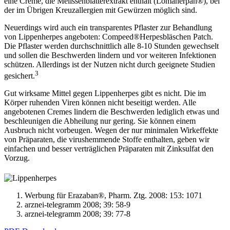
eine Creme, die Melissenblätterextrakt enthält (Lomaherpan®), bei
der im Übrigen Kreuzallergien mit Gewürzen möglich sind.
Neuerdings wird auch ein transparentes Pflaster zur Behandlung
von Lippenherpes angeboten: Compeed®Herpesbläschen Patch.
Die Pflaster werden durchschnittlich alle 8-10 Stunden gewechselt
und sollen die Beschwerden lindern und vor weiteren Infektionen
schützen. Allerdings ist der Nutzen nicht durch geeignete Studien
3
gesichert.
Gut wirksame Mittel gegen Lippenherpes gibt es nicht. Die im
Körper ruhenden Viren können nicht beseitigt werden. Alle
angebotenen Cremes lindern die Beschwerden lediglich etwas und
beschleunigen die Abheilung nur gering. Sie können einem
Ausbruch nicht vorbeugen. Wegen der nur minimalen Wirkeffekte
von Präparaten, die virushemmende Stoffe enthalten, geben wir
einfachen und besser verträglichen Präparaten mit Zinksulfat den
Vorzug.
Werbung für Erazaban®, Pharm. Ztg. 2008: 153: 1071
arznei-telegramm 2008; 39: 58-9
arznei-telegramm 2008; 39: 77-8