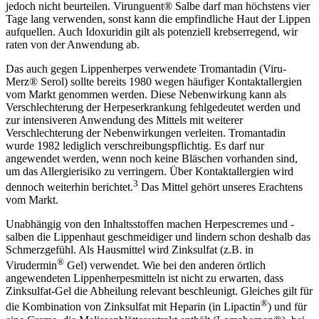
jedoch nicht beurteilen. Virunguent® Salbe darf man höchstens vier
Tage lang verwenden, sonst kann die empfindliche Haut der Lippen
aufquellen. Auch Idoxuridin gilt als potenziell krebserregend, wir
raten von der Anwendung ab.
Das auch gegen Lippenherpes verwendete Tromantadin (Viru-
Merz® Serol) sollte bereits 1980 wegen häufiger Kontaktallergien
vom Markt genommen werden. Diese Nebenwirkung kann als
Verschlechterung der Herpeserkrankung fehlgedeutet werden und
zur intensiveren Anwendung des Mittels mit weiterer
Verschlechterung der Nebenwirkungen verleiten. Tromantadin
wurde 1982 lediglich verschreibungspflichtig. Es darf nur
angewendet werden, wenn noch keine Bläschen vorhanden sind,
um das Allergierisiko zu verringern. Über Kontaktallergien wird
3
dennoch weiterhin berichtet.
Das Mittel gehört unseres Erachtens
vom Markt.
Unabhängig von den Inhaltsstoffen machen Herpescremes und -
salben die Lippenhaut geschmeidiger und lindern schon deshalb das
Schmerzgefühl. Als Hausmittel wird Zinksulfat (z.B. in
®
Virudermin
Gel) verwendet. Wie bei den anderen örtlich
angewendeten Lippenherpesmitteln ist nicht zu erwarten, dass
Zinksulfat-Gel die Abheilung relevant beschleunigt. Gleiches gilt für
®
die Kombination von Zinksulfat mit Heparin (in Lipactin
) und für