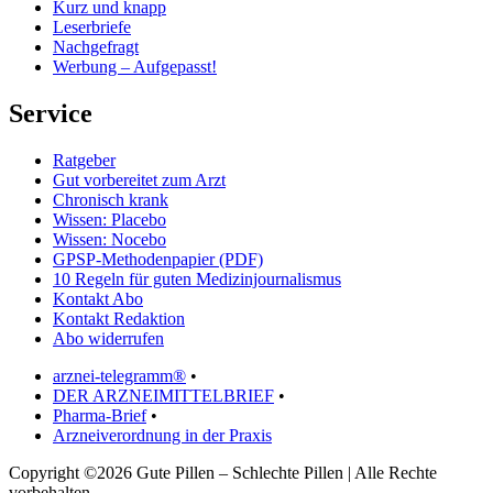
Kurz und knapp
Leserbriefe
Nachgefragt
Werbung – Aufgepasst!
Service
Ratgeber
Gut vorbereitet zum Arzt
Chronisch krank
Wissen: Placebo
Wissen: Nocebo
GPSP-Methodenpapier (PDF)
10 Regeln für guten Medizinjournalismus
Kontakt Abo
Kontakt Redaktion
Abo widerrufen
arznei-telegramm®
•
DER ARZNEIMITTELBRIEF
•
Pharma-Brief
•
Arzneiverordnung in der Praxis
Copyright ©2026 Gute Pillen – Schlechte Pillen | Alle Rechte
vorbehalten.