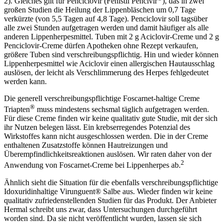
2). Gleiches gilt für Penciclovir (Fenistil Pencivir
), das in zwei
großen Studien die Heilung der Lippenbläschen um 0,7 Tage
verkürzte (von 5,5 Tagen auf 4,8 Tage). Penciclovir soll tagsüber
alle zwei Stunden aufgetragen werden und damit häufiger als alle
anderen Lippenherpesmittel. Tuben mit 2 g Aciclovir-Creme und 2 g
Penciclovir-Creme dürfen Apotheken ohne Rezept verkaufen,
größere Tuben sind verschreibungspflichtig. Hin und wieder können
Lippenherpesmittel wie Aciclovir einen allergischen Hautausschlag
auslösen, der leicht als Verschlimmerung des Herpes fehlgedeutet
werden kann.
Die generell verschreibungs­pflichtige Foscarnet-haltige Creme
®
Triapten
muss mindestens sechs­mal täglich auf­ge­tragen werden.
Für diese Creme finden wir keine qualitativ gute Studie, mit der sich
ihr Nutzen belegen lässt. Ein krebserregendes Potenzial des
Wirkstoffes kann nicht ausgeschlossen werden. Die in der Creme
enthaltenen Zusatzstoffe können Hautreizungen und
Überempfindlichkeitsreaktionen auslösen. Wir raten daher von der
2
Anwendung von Foscarnet-Creme bei Lippenherpes ab.
Ähnlich sieht die Situation für die ebenfalls verschreibungspflichtige
Idoxuridinhaltige Virunguent® Salbe aus. Wieder finden wir keine
qualitativ zufriedenstellenden Studien für das Produkt. Der Anbieter
Hermal schreibt uns zwar, dass Untersuchungen durchgeführt
worden sind. Da sie nicht veröffentlicht wurden, lassen sie sich