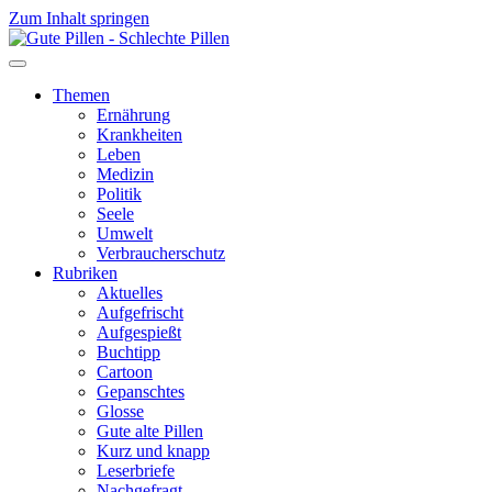
Zum Inhalt springen
Themen
Ernährung
Krankheiten
Leben
Medizin
Politik
Seele
Umwelt
Verbraucherschutz
Rubriken
Aktuelles
Aufgefrischt
Aufgespießt
Buchtipp
Cartoon
Gepanschtes
Glosse
Gute alte Pillen
Kurz und knapp
Leserbriefe
Nachgefragt