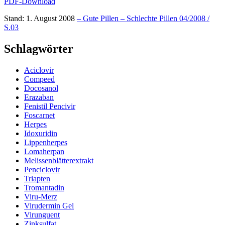
PDF-Download
Stand: 1. August 2008
– Gute Pillen – Schlechte Pillen 04/2008 /
S.03
Schlagwörter
Aciclovir
Compeed
Docosanol
Erazaban
Fenistil Pencivir
Foscarnet
Herpes
Idoxuridin
Lippenherpes
Lomaherpan
Melissenblätterextrakt
Penciclovir
Triapten
Tromantadin
Viru-Merz
Virudermin Gel
Virunguent
Zinksulfat