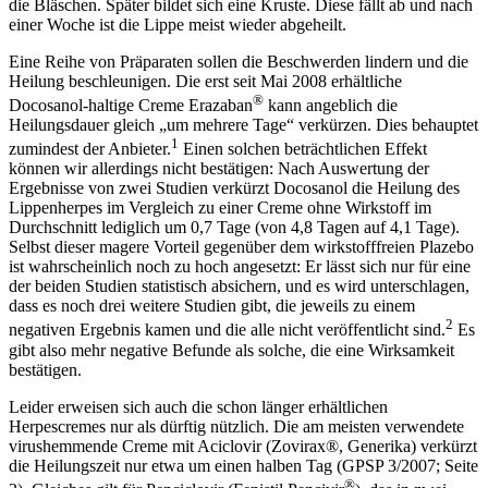
die Bläschen. Später bildet sich eine Kruste. Diese fällt ab und nach
einer Woche ist die Lippe meist wieder abgeheilt.
Eine Reihe von Präparaten sollen die Beschwerden lindern und die
Heilung beschleunigen. Die erst seit Mai 2008 erhältliche
®
Docosanol-haltige Creme Erazaban
kann angeblich die
Heilungsdauer gleich „um mehrere Tage“ verkürzen. Dies behauptet
1
zumindest der Anbieter.
Einen solchen beträchtlichen Effekt
können wir allerdings nicht bestätigen: Nach Auswertung der
Ergebnisse von zwei Studien verkürzt Docosanol die Heilung des
Lippenherpes im Vergleich zu einer Creme ohne Wirkstoff im
Durchschnitt lediglich um 0,7 Tage (von 4,8 Tagen auf 4,1 Tage).
Selbst dieser magere Vorteil gegenüber dem wirkstofffreien Plazebo
ist wahrscheinlich noch zu hoch angesetzt: Er lässt sich nur für eine
der beiden Studien statistisch absichern, und es wird unterschlagen,
dass es noch drei weitere Studien gibt, die jeweils zu einem
2
negativen Ergebnis kamen und die alle nicht veröffentlicht sind.
Es
gibt also mehr negative Befunde als solche, die eine Wirksamkeit
bestätigen.
Leider erweisen sich auch die schon länger erhältlichen
Herpescremes nur als dürftig nützlich. Die am meisten verwendete
virushemmende Creme mit Aciclovir (Zovirax®, Generika) verkürzt
die Heilungszeit nur etwa um einen halben Tag (GPSP 3/2007; Seite
®