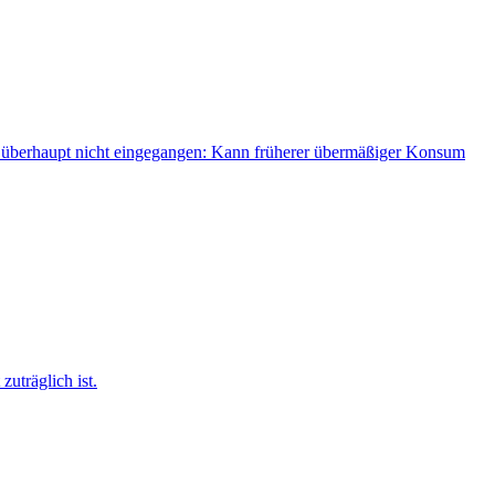
ung überhaupt nicht eingegangen: Kann früherer übermäßiger Konsum
uträglich ist.