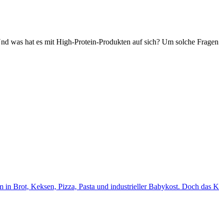
 was hat es mit High-Protein-Produkten auf sich? Um solche Fragen dr
m in Brot, Keksen, Pizza, Pasta und industrieller Babykost. Doch das K