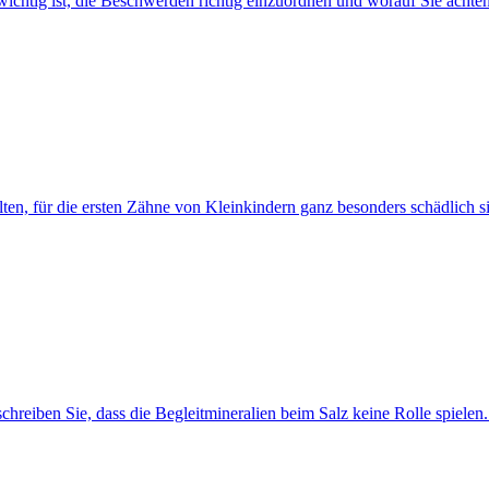
wichtig ist, die Beschwerden richtig einzuordnen und worauf Sie achte
lten, für die ersten Zähne von Kleinkindern ganz besonders schädlich s
hreiben Sie, dass die Begleitmineralien beim Salz keine Rolle spielen