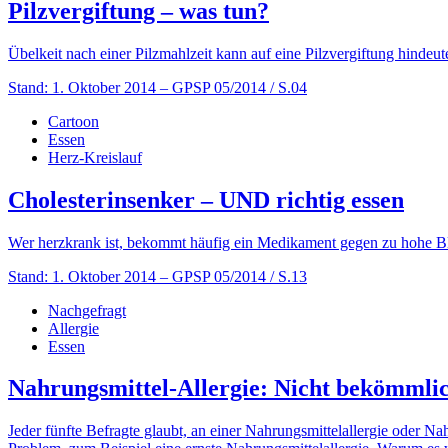
Pilzvergiftung – was tun?
Übelkeit nach einer Pilzmahlzeit kann auf eine Pilzvergiftung hindeu
Stand: 1. Oktober 2014
– GPSP 05/2014 / S.04
Cartoon
Essen
Herz-Kreislauf
Cholesterin­senker – UND richtig essen
Wer herzkrank ist, bekommt häufig ein Medikament gegen zu hohe Blut
Stand: 1. Oktober 2014
– GPSP 05/2014 / S.13
Nachgefragt
Allergie
Essen
Nahrungsmittel-Allergie: Nicht bekömmli
Jeder fünfte Befragte glaubt, an einer Nahrungsmittelallergie oder Na