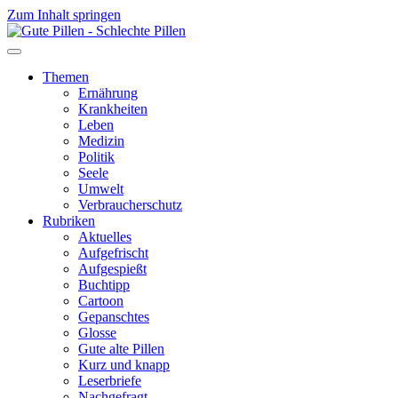
Zum Inhalt springen
Themen
Ernährung
Krankheiten
Leben
Medizin
Politik
Seele
Umwelt
Verbraucherschutz
Rubriken
Aktuelles
Aufgefrischt
Aufgespießt
Buchtipp
Cartoon
Gepanschtes
Glosse
Gute alte Pillen
Kurz und knapp
Leserbriefe
Nachgefragt