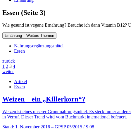
Ernährung
Essen (Seite 3)
Wie gesund ist vegane Ernährung? Brauche ich dann Vitamin B12? Und
Ernährung – Weitere Themen
Nahrungsergänzungsmittel
Essen
zurück
1
2
3
4
weiter
Artikel
Essen
Weizen – ein „Killerkorn“?
Weizen ist eines unserer Grundnahrungsmittel. Es steckt unter andere
in Verruf. Dieser Trend wird vom Buchmarkt international befeuert.
Stand: 1. November 2016
– GPSP 05/2015 / S.08