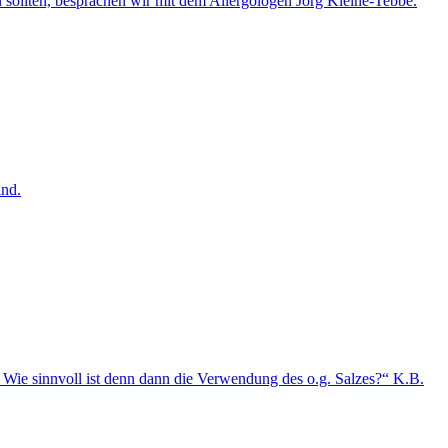
n sollten, besprachen wir mit dem Allergologen Jörg Kleine-Tebbe.
ind.
. Wie sinnvoll ist denn dann die Verwendung des o.g. Salzes?“ K.B.