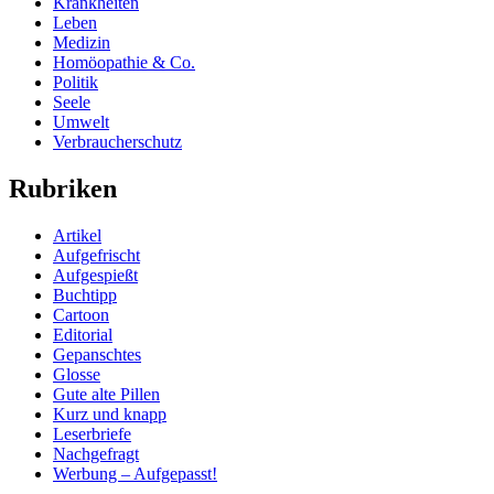
Krankheiten
Leben
Medizin
Homöopathie & Co.
Politik
Seele
Umwelt
Verbraucherschutz
Rubriken
Artikel
Aufgefrischt
Aufgespießt
Buchtipp
Cartoon
Editorial
Gepanschtes
Glosse
Gute alte Pillen
Kurz und knapp
Leserbriefe
Nachgefragt
Werbung – Aufgepasst!