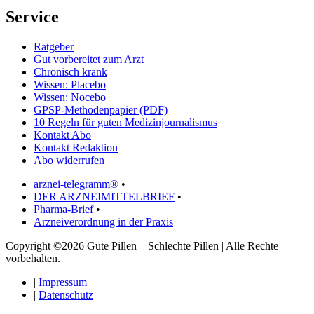
Service
Ratgeber
Gut vorbereitet zum Arzt
Chronisch krank
Wissen: Placebo
Wissen: Nocebo
GPSP-Methodenpapier (PDF)
10 Regeln für guten Medizinjournalismus
Kontakt Abo
Kontakt Redaktion
Abo widerrufen
arznei-telegramm®
•
DER ARZNEIMITTELBRIEF
•
Pharma-Brief
•
Arzneiverordnung in der Praxis
Copyright ©2026 Gute Pillen – Schlechte Pillen | Alle Rechte
vorbehalten.
|
Impressum
|
Datenschutz