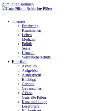
Zum Inhalt springen
Themen
Ernährung
Krankheiten
Leben
Medizin
Politik
Seele
Umwelt
Verbraucherschutz
Rubriken
Aktuelles
Aufgefrischt
Aufgespießt
Buchtipp
Cartoon
Gepanschtes
Glosse
Gute alte Pillen
Kurz und knapp
Leserbriefe
Nachgefragt