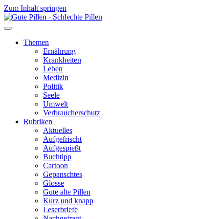
Zum Inhalt springen
Themen
Ernährung
Krankheiten
Leben
Medizin
Politik
Seele
Umwelt
Verbraucherschutz
Rubriken
Aktuelles
Aufgefrischt
Aufgespießt
Buchtipp
Cartoon
Gepanschtes
Glosse
Gute alte Pillen
Kurz und knapp
Leserbriefe
Nachgefragt