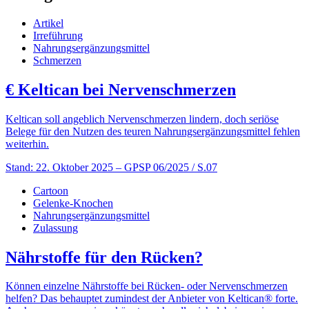
Artikel
Irreführung
Nahrungsergänzungsmittel
Schmerzen
€
Keltican bei Nervenschmerzen
Keltican soll angeblich Nervenschmerzen lindern, doch seriöse
Belege für den Nutzen des teuren Nahrungsergänzungsmittel fehlen
weiterhin.
Stand: 22. Oktober 2025
– GPSP 06/2025 / S.07
Cartoon
Gelenke-Knochen
Nahrungsergänzungsmittel
Zulassung
Nährstoffe für den Rücken?
Können einzelne Nährstoffe bei Rücken- oder Nervenschmerzen
helfen? Das behauptet zumindest der Anbieter von Keltican® forte.