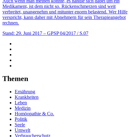
Auch wenn man meinen könnte, es handle sich dabei um ein
Medikament, ist dem nicht so. Rückenschmerzen sind weit
verbreitet, unangenehm und mitunter enorm belastend. Wer Hilfe
verspricht, kann daher mit Abnehmern für sein Therapieangebot
rechnen.
Stand: 29. Juni 2017
– GPSP 04/2017 / S.07
Themen
Ernährung
Krankheiten
Leben
Medizin
Homöopathie & Co.
Politik
Seele
Umwelt
Verbraucherschutz