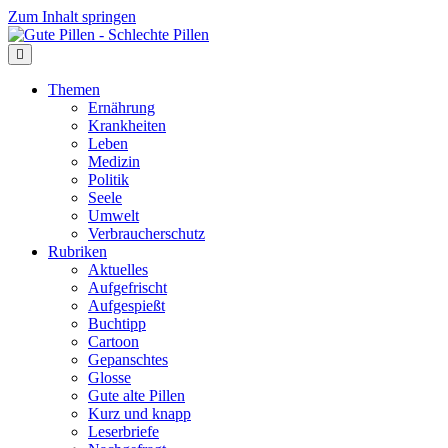
Zum Inhalt springen
Themen
Ernährung
Krankheiten
Leben
Medizin
Politik
Seele
Umwelt
Verbraucherschutz
Rubriken
Aktuelles
Aufgefrischt
Aufgespießt
Buchtipp
Cartoon
Gepanschtes
Glosse
Gute alte Pillen
Kurz und knapp
Leserbriefe