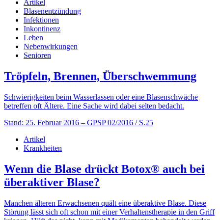
Artikel
Blasenentzündung
Infektionen
Inkontinenz
Leben
Nebenwirkungen
Senioren
Tröpfeln, Brennen, Überschwemmung
Schwierigkeiten beim Wasserlassen oder eine Blasenschwäche
betreffen oft Ältere. Eine Sache wird dabei selten bedacht.
Stand: 25. Februar 2016
– GPSP 02/2016 / S.25
Artikel
Krankheiten
Wenn die Blase drückt Botox® auch bei
überaktiver Blase?
Manchen älteren Erwachsenen quält eine überaktive Blase. Diese
Störung lässt sich oft schon mit einer Verhaltenstherapie in den Griff