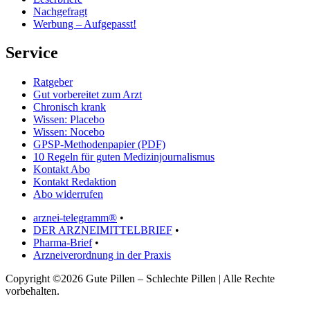
Nachgefragt
Werbung – Aufgepasst!
Service
Ratgeber
Gut vorbereitet zum Arzt
Chronisch krank
Wissen: Placebo
Wissen: Nocebo
GPSP-Methodenpapier (PDF)
10 Regeln für guten Medizinjournalismus
Kontakt Abo
Kontakt Redaktion
Abo widerrufen
arznei-telegramm®
•
DER ARZNEIMITTELBRIEF
•
Pharma-Brief
•
Arzneiverordnung in der Praxis
Copyright ©2026 Gute Pillen – Schlechte Pillen | Alle Rechte
vorbehalten.