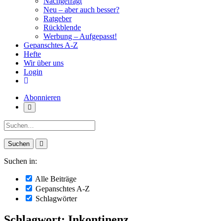
Nachgefragt
Neu – aber auch besser?
Ratgeber
Rückblende
Werbung – Aufgepasst!
Gepanschtes A-Z
Hefte
Wir über uns
Login
Abonnieren
Suche:
Suchen in:
Alle Beiträge
Gepanschtes A-Z
Schlagwörter
Schlagwort: Inkontinenz