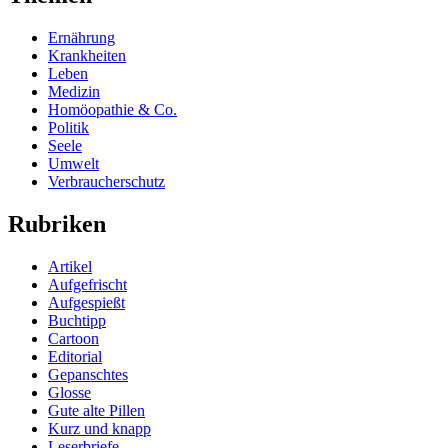
Ernährung
Krankheiten
Leben
Medizin
Homöopathie & Co.
Politik
Seele
Umwelt
Verbraucherschutz
Rubriken
Artikel
Aufgefrischt
Aufgespießt
Buchtipp
Cartoon
Editorial
Gepanschtes
Glosse
Gute alte Pillen
Kurz und knapp
Leserbriefe