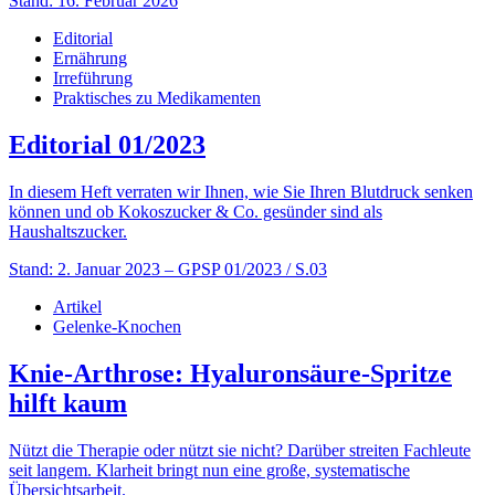
Stand: 16. Februar 2026
Editorial
Ernährung
Irreführung
Praktisches zu Medikamenten
Editorial 01/2023
In diesem Heft verraten wir Ihnen, wie Sie Ihren Blutdruck senken
können und ob Kokoszucker & Co. gesünder sind als
Haushaltszucker.
Stand: 2. Januar 2023
– GPSP 01/2023 / S.03
Artikel
Gelenke-Knochen
Knie-Arthrose: Hyaluronsäure-Spritze
hilft kaum
Nützt die Therapie oder nützt sie nicht? Darüber streiten Fachleute
seit langem. Klarheit bringt nun eine große, systematische
Übersichtsarbeit.