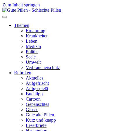
Zum Inhalt springen
Themen
Ernährung
Krankheiten
Leben
Medizin
Politik
Seele
Umwelt
Verbraucherschutz
Rubriken
Aktuelles
Aufgefrischt
Aufgespießt
Buchtipp
Cartoon
Gepanschtes
Glosse
Gute alte Pillen
Kurz und knapp
Leserbriefe
Nachgefragt