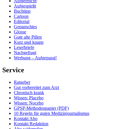
Aufgefrischt
Aufgespießt
Buchtipp
Cartoon
Editorial
Gepanschtes
Glosse
Gute alte Pillen
Kurz und knapp
Leserbriefe
Nachgefragt
Werbung – Aufgepasst!
Service
Ratgeber
Gut vorbereitet zum Arzt
Chronisch krank
Wissen: Placebo
Wissen: Nocebo
GPSP-Methodenpapier (PDF)
10 Regeln für guten Medizinjournalismus
Kontakt Abo
Kontakt Redaktion
Abo widerrufen