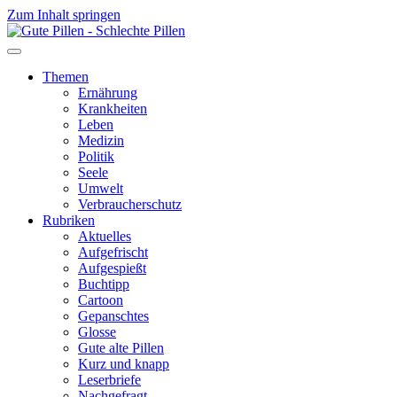
Zum Inhalt springen
Themen
Ernährung
Krankheiten
Leben
Medizin
Politik
Seele
Umwelt
Verbraucherschutz
Rubriken
Aktuelles
Aufgefrischt
Aufgespießt
Buchtipp
Cartoon
Gepanschtes
Glosse
Gute alte Pillen
Kurz und knapp
Leserbriefe
Nachgefragt