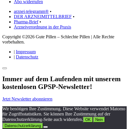
Abo widerrufen
arznei-telegramm®
•
DER ARZNEIMITTELBRIEF
•
Pharma-Brief
•
Arzneiverordnung in der Praxis
Copyright ©2026 Gute Pillen – Schlechte Pillen | Alle Rechte
vorbehalten.
|
Impressum
|
Datenschutz
Immer auf dem Laufenden mit unserem
kostenlosen GPSP-Newsletter
!
Jetzt Newsletter abonnieren
Wir benötigen Ihre Zustimmung. Diese Website verwendet Matomo
für Zugriffsstatistiken. Sie können Ihre Zustimmung auf der
Datenschutzerklärung-Seite auch widerufen.
OK
Nein
Datenschutzerklärung