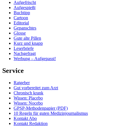
Aufgefrischt
Aufgespießt
Buchtipp
Cartoon
Editorial
Gepanschtes
Glosse
Gute alte Pillen
Kurz und knapp
Leserbriefe
Nachgefragt
Werbung – Aufgepasst!
Service
Ratgeber
Gut vorbereitet zum Arzt
Chronisch krank
Wissen: Placebo
Wissen: Nocebo
GPSP-Methodenpapier (PDF)
10 Regeln für guten Medizinjournalismus
Kontakt Abo
Kontakt Redaktion