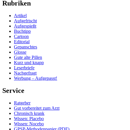
Rubriken
Artikel
Aufgefrischt
Aufgespießt
Buchtipp
Cartoon
Editorial
Gepanschtes
Glosse
Gute alte Pillen
Kurz und knapp
Leserbriefe
Nachgefragt
Werbung – Aufgepasst!
Service
Ratgeber
Gut vorbereitet zum Arzt
Chronisch krank
Wissen: Placebo
Wissen: Nocebo
GPSP-Methodenpapier (PDF)