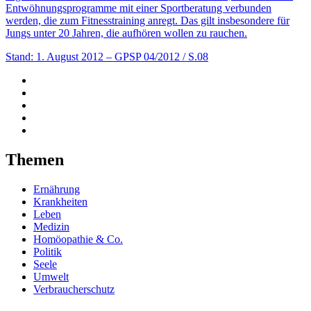
Entwöhnungsprogramme mit einer Sportberatung verbunden
werden, die zum Fitnesstraining anregt. Das gilt insbesondere für
Jungs unter 20 Jahren, die aufhören wollen zu rauchen.
Stand: 1. August 2012
– GPSP 04/2012 / S.08
Themen
Ernährung
Krankheiten
Leben
Medizin
Homöopathie & Co.
Politik
Seele
Umwelt
Verbraucherschutz