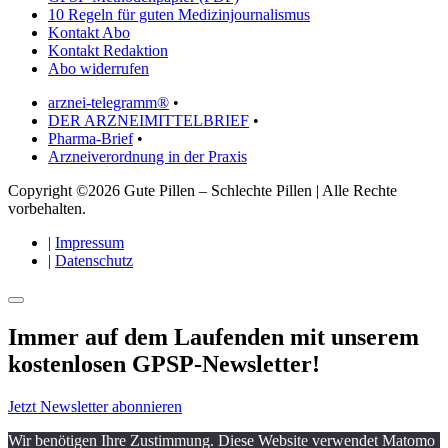
10 Regeln für guten Medizinjournalismus
Kontakt Abo
Kontakt Redaktion
Abo widerrufen
arznei-telegramm®
•
DER ARZNEIMITTELBRIEF
•
Pharma-Brief
•
Arzneiverordnung in der Praxis
Copyright ©2026 Gute Pillen – Schlechte Pillen | Alle Rechte
vorbehalten.
|
Impressum
|
Datenschutz
Immer auf dem Laufenden mit unserem
kostenlosen GPSP-Newsletter
!
Jetzt Newsletter abonnieren
Wir benötigen Ihre Zustimmung. Diese Website verwendet Matomo