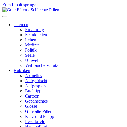
Zum Inhalt springen
Themen
Ernährung
Krankheiten
Leben
Medizin
Politik
Seele
Umwelt
Verbraucherschutz
Rubriken
Aktuelles
Aufgefrischt
Aufgespießt
Buchtipp
Cartoon
Gepanschtes
Glosse
Gute alte Pillen
Kurz und knapp
Leserbriefe
Nachgefragt