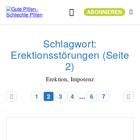
Zum
Inhalt
ABONNIEREN
springen
Schlagwort:
Erektionsstörungen (Seite
2)
Erektion, Impotenz
1
2
3
4
…
6
7