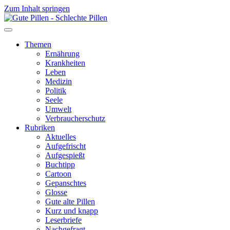
Zum Inhalt springen
Themen
Ernährung
Krankheiten
Leben
Medizin
Politik
Seele
Umwelt
Verbraucherschutz
Rubriken
Aktuelles
Aufgefrischt
Aufgespießt
Buchtipp
Cartoon
Gepanschtes
Glosse
Gute alte Pillen
Kurz und knapp
Leserbriefe
Nachgefragt