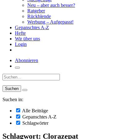
Neu – aber auch besser?
Ratgeber
Rückblende
Werbung – Aufgepasst!
Gepanschtes A-Z
Hefte
Wir über uns
Login
Abonnieren
Suche:
Suchen in:
Alle Beiträge
Gepanschtes A-Z
Schlagwörter
Schlagwort: Clorazepat