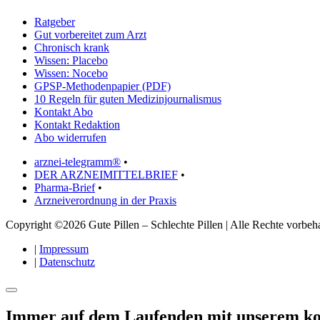
Ratgeber
Gut vorbereitet zum Arzt
Chronisch krank
Wissen: Placebo
Wissen: Nocebo
GPSP-Methodenpapier (PDF)
10 Regeln für guten Medizinjournalismus
Kontakt Abo
Kontakt Redaktion
Abo widerrufen
arznei-telegramm®
•
DER ARZNEIMITTELBRIEF
•
Pharma-Brief
•
Arzneiverordnung in der Praxis
Copyright ©2026 Gute Pillen – Schlechte Pillen | Alle Rechte vorbeha
|
Impressum
|
Datenschutz
Immer auf dem Laufenden mit unserem
ko