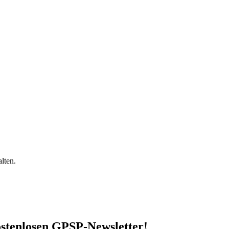
lten.
stenlosen GPSP-Newsletter
!