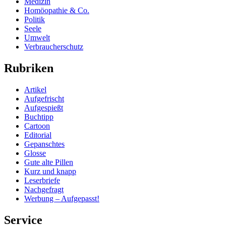
Medizin
Homöopathie & Co.
Politik
Seele
Umwelt
Verbraucherschutz
Rubriken
Artikel
Aufgefrischt
Aufgespießt
Buchtipp
Cartoon
Editorial
Gepanschtes
Glosse
Gute alte Pillen
Kurz und knapp
Leserbriefe
Nachgefragt
Werbung – Aufgepasst!
Service