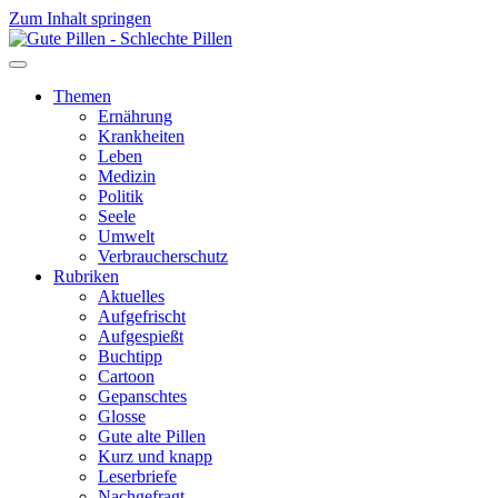
Zum Inhalt springen
Themen
Ernährung
Krankheiten
Leben
Medizin
Politik
Seele
Umwelt
Verbraucherschutz
Rubriken
Aktuelles
Aufgefrischt
Aufgespießt
Buchtipp
Cartoon
Gepanschtes
Glosse
Gute alte Pillen
Kurz und knapp
Leserbriefe
Nachgefragt