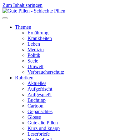
Zum Inhalt springen
Themen
Ernährung
Krankheiten
Leben
Medizin
Politik
Seele
Umwelt
Verbraucherschutz
Rubriken
Aktuelles
Aufgefrischt
Aufgespießt
Buchtipp
Cartoon
Gepanschtes
Glosse
Gute alte Pillen
Kurz und knapp
Leserbriefe
Nachgefragt