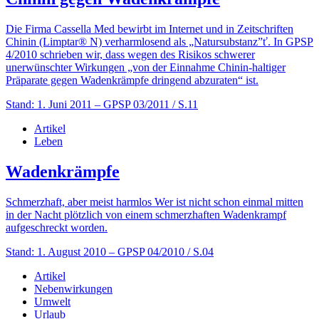
Die Firma Cassella Med bewirbt im Internet und in Zeitschriften
Chinin (Limptar® N) verharmlosend als „Natursubstanz”ť. In GPSP
4/2010 schrieben wir, dass wegen des Risikos schwerer
unerwünschter Wirkungen „von der Einnahme Chinin-haltiger
Präparate gegen Wadenkrämpfe dringend abzuraten“ ist.
Stand: 1. Juni 2011
– GPSP 03/2011 / S.11
Artikel
Leben
Wadenkrämpfe
Schmerzhaft, aber meist harmlos Wer ist nicht schon einmal mitten
in der Nacht plötzlich von einem schmerz­­haften Wadenkrampf
aufgeschreckt worden.
Stand: 1. August 2010
– GPSP 04/2010 / S.04
Artikel
Nebenwirkungen
Umwelt
Urlaub