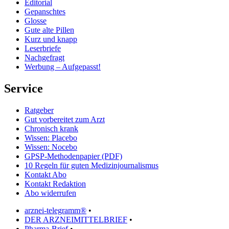
Editorial
Gepanschtes
Glosse
Gute alte Pillen
Kurz und knapp
Leserbriefe
Nachgefragt
Werbung – Aufgepasst!
Service
Ratgeber
Gut vorbereitet zum Arzt
Chronisch krank
Wissen: Placebo
Wissen: Nocebo
GPSP-Methodenpapier (PDF)
10 Regeln für guten Medizinjournalismus
Kontakt Abo
Kontakt Redaktion
Abo widerrufen
arznei-telegramm®
•
DER ARZNEIMITTELBRIEF
•
Pharma-Brief
•