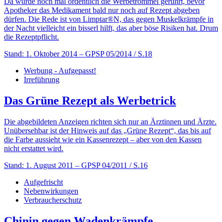
Da wurde noch mal ordentlich die Werbetrommel gerührt, bevor
Apotheker das Medikament bald nur noch auf Rezept abgeben
dürfen. Die Rede ist von Limptar®N, das gegen Muskelkrämpfe in
der Nacht vielleicht ein bisserl hilft, das aber böse Risiken hat. Drum
die Rezeptpflicht.
Stand: 1. Oktober 2014
– GPSP 05/2014 / S.18
Werbung - Aufgepasst!
Irreführung
Das Grüne Rezept als Werbetrick
Die abgebildeten Anzeigen richten sich nur an Ärztinnen und Ärzte.
Unübersehbar ist der Hinweis auf das „Grüne Rezept“, das bis auf
die Farbe aussieht wie ein Kassenrezept – aber von den Kassen
nicht erstattet wird.
Stand: 1. August 2011
– GPSP 04/2011 / S.16
Aufgefrischt
Nebenwirkungen
Verbraucherschutz
Chinin gegen Wadenkrämpfe