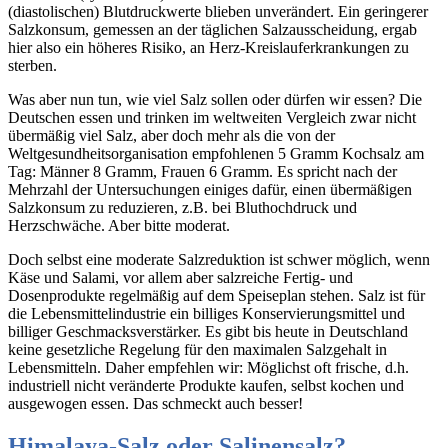
(diastolischen) Blutdruckwerte blieben unverändert. Ein geringerer
Salzkonsum, gemessen an der täglichen Salzausscheidung, ergab
hier also ein höheres Risiko, an Herz-Kreislauferkrankungen zu
sterben.
Was aber nun tun, wie viel Salz sollen oder dürfen wir essen? Die
Deutschen essen und trinken im weltweiten Vergleich zwar nicht
übermäßig viel Salz, aber doch mehr als die von der
Weltgesundheitsorganisation empfohlenen 5 Gramm Kochsalz am
Tag: Männer 8 Gramm, Frauen 6 Gramm. Es spricht nach der
Mehrzahl der Untersuchungen einiges dafür, einen übermäßigen
Salzkonsum zu reduzieren, z.B. bei Bluthochdruck und
Herzschwäche. Aber bitte moderat.
Doch selbst eine moderate Salzreduktion ist schwer möglich, wenn
Käse und Salami, vor allem aber salzreiche Fertig- und
Dosenprodukte regelmäßig auf dem Speiseplan stehen. Salz ist für
die Lebensmittelindustrie ein billiges Konservierungsmittel und
billiger Geschmacksverstärker. Es gibt bis heute in Deutschland
keine gesetzliche Regelung für den maximalen Salzgehalt in
Lebensmitteln. Daher empfehlen wir: Möglichst oft frische, d.h.
industriell nicht veränderte Produkte kaufen, selbst kochen und
ausgewogen essen. Das schmeckt auch besser!
Himalaya-Salz oder Salinensalz?