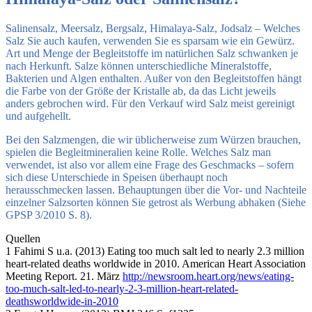
Salinensalz, Meersalz, Bergsalz, Himalaya-Salz, Jodsalz – Welches
Salz Sie auch kaufen, verwenden Sie es sparsam wie ein Gewürz.
Art und Menge der Begleitstoffe im natürlichen Salz schwanken je
nach Herkunft. Salze können unterschiedliche Mineralstoffe,
Bakterien und Algen enthalten. Außer von den Begleitstoffen hängt
die Farbe von der Größe der Kristalle ab, da das Licht jeweils
anders gebrochen wird. Für den Verkauf wird Salz meist gereinigt
und aufgehellt.
Bei den Salzmengen, die wir üblicherweise zum Würzen brauchen,
spielen die Begleitmineralien keine Rolle. Welches Salz man
verwendet, ist also vor allem eine Frage des Geschmacks – sofern
sich diese Unterschiede in Speisen überhaupt noch
herausschmecken lassen. Behauptungen über die Vor- und Nachteile
einzelner Salzsorten können Sie getrost als Werbung abhaken (Siehe
GPSP 3/2010 S. 8).
Quellen
1 Fahimi S u.a. (2013) Eating too much salt led to nearly 2.3 million
heart-related deaths worldwide in 2010. American Heart Association
Meeting Report. 21. März
http://newsroom.heart.org/news/eating-
too-much-salt-led-to-nearly-2-3-million-heart-related-
deathsworldwide-in-2010