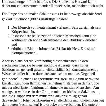
Untersuchungen oft nicht erfasst. Die Studie aus Harvard kann
daher nur ein ernstzunehmender Hinweis sein, mehr aber auch nicht.
Die Frage des optimalen Salzkonsums ist keineswegs abschließend
3
geklärt.
Dennoch gibt es unstrittige Fakten:
Der Mensch von heute nimmt viel mehr Salz zu sich als sein
Körper braucht.
Insbesondere bei salzempfindlichen Menschen kann eine
kontinuierlich hohe Salzaufnahme den Blutdruck erhöhen,
und
erhöht ein Bluthochdruck das Risiko für Herz-Kreislauf-
Komplikationen.
Aber so plausibel die Verbindung dieser einzelnen Fakten
erscheinen mag, sie beweist nicht die Aussage, dass hoher
Salzkonsum generell gesundheitsschädlich ist. Ernstzunehmende
Wissenschaftler haben durchaus auch schon mal das Gegenteil
4
gefunden:
In einer Langzeitstudie mit 3681 zu Beginn herz- und
kreislaufgesunden flämischen Teilnehmern starben in der Gruppe
mit der niedrigsten Natriumaufnahme die meisten Menschen. Am
wenigsten waren es in der Gruppe mit dem höchsten Salzkonsum,
und die Gruppe mit dem mittleren Salzkonsum lag genau
dazwischen. Hoher Salzkonsum war allerdings mit höherem Anstieg
der oberen (systolischen) Blutdruckwerte verbunden. Die unteren