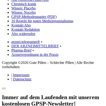
Chronisch krank
Wissen: Placebo
Wissen: Nocebo
GPSP-Methodenpapier (PDF)
10 Regeln für guten Medizinjournalismus
Kontakt Abo
Kontakt Redaktion
Abo widerrufen
arznei-telegramm®
•
DER ARZNEIMITTELBRIEF
•
Pharma-Brief
•
Arzneiverordnung in der Praxis
Copyright ©2026 Gute Pillen – Schlechte Pillen | Alle Rechte
vorbehalten.
|
Impressum
|
Datenschutz
Immer auf dem Laufenden mit unserem
kostenlosen GPSP-Newsletter
!