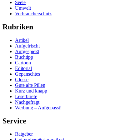
Seele
Umwelt
Verbraucherschutz
Rubriken
Artikel
Aufgefrischt
Aufgespießt
Buchtipp
Cartoon
Editorial
Gepanschtes
Glosse
Gute alte Pillen
Kurz und knapp
Leserbriefe
Nachgefragt
Werbung – Aufgepasst!
Service
Ratgeber
Gut vorbereitet zum Arzt