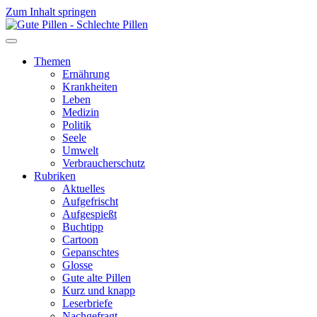
Zum Inhalt springen
Themen
Ernährung
Krankheiten
Leben
Medizin
Politik
Seele
Umwelt
Verbraucherschutz
Rubriken
Aktuelles
Aufgefrischt
Aufgespießt
Buchtipp
Cartoon
Gepanschtes
Glosse
Gute alte Pillen
Kurz und knapp
Leserbriefe
Nachgefragt