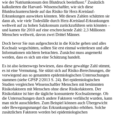
2
wie der Natriumkonsum den Blutdruck beeinflusst.
Zusätzlich
kalkulierten die Harvard- Wissenschaftler, wie sich diese
Blutdruckunterschiede auf das Risiko für Herz-Kreislauf-
Erkrankungen auswirken könnten. Mit diesen Zahlen schätzten sie
dann ab, wie viele Todesfälle durch Herz-Kreislauf-Erkrankungen
weltweit auf zu hohen Salzkonsum zurückzuführen sein könnten –
und kamen für 2010 auf eine erschreckende Zahl: 2,3 Millionen
Menschen weltweit, davon zwei Drittel Männer.
Doch bevor Sie nun aufgeschreckt in die Küche gehen und alles
Kochsalz wegschütten, sollten Sie erst einmal weiterlesen und alle
Informationen nüchtern betrachten. Zunächst muss angemerkt
werden, dass es sich um eine Schätzung handelt.
Es ist also keineswegs bewiesen, dass diese gewaltige Zahl stimmt,
es ist eine Vermutung. Sie stützt sich auf Risiko-Berechnungen, die
vorwiegend aus so genannten epidemiologischen Untersuchungen
stammen (siehe GPSP 2/2013 S. 24). Bei epidemiologischen
Studien vergleichen Wissenschaftler Menschen mit bestimmten
Risikofaktoren mit Menschen ohne diese Risikofaktoren. Der
Risikofaktor ist hier die tägliche konsumierte Kochsalzmenge. Ob
die Untersuchungen durch andere Faktoren verfälscht wurden, kann
man nicht ausschließen. Zum Beispiel können auch Übergewicht
oder Bewegungsmangel das Erkrankungsrisiko erhöhen. Solche
zusätzlichen Faktoren werden bei epidemiologischen