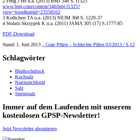
2 Feng J He u.a. (2013) BMJ 346 S. f1325
www.bmj.com/content/346/bmj.f1325?
view=long&pmid=23558162
3 Kothchen TA u.a. (2013) NEJM 368 S. 1229-37
4 Stolarz-Skrzypek K u.a. (2011) JAMA 305 (17) S.1777-85
PDF-Download
Stand: 1. Juni 2013
– Gute Pillen – Schlechte Pillen 03/2013 / S.12
Schlagwörter
Bluthochdruck
Kochsalz
Natriumchlorid
Salz
Speisesalz
Immer auf dem Laufenden mit unserem
kostenlosen GPSP-Newsletter
!
Jetzt Newsletter abonnieren