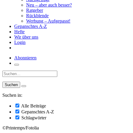
Neu – aber auch besser?
Ratgeber
Rückblende
Werbung – Aufgepasst!
Gepanschtes A-Z
Hefte
Wir über uns
Login
Abonnieren
Suche:
Suchen in:
Alle Beiträge
Gepanschtes A-Z
Schlagwörter
©Printemps/Fotolia