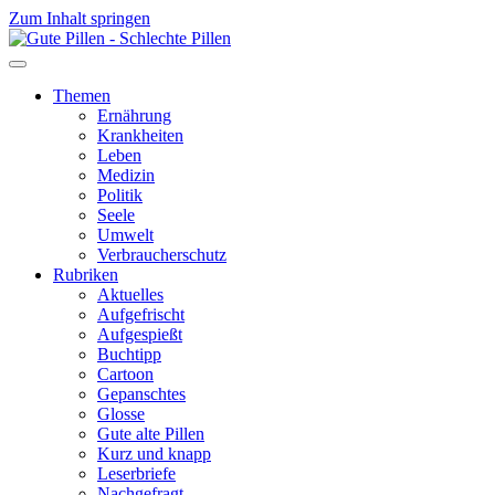
Zum Inhalt springen
Themen
Ernährung
Krankheiten
Leben
Medizin
Politik
Seele
Umwelt
Verbraucherschutz
Rubriken
Aktuelles
Aufgefrischt
Aufgespießt
Buchtipp
Cartoon
Gepanschtes
Glosse
Gute alte Pillen
Kurz und knapp
Leserbriefe
Nachgefragt