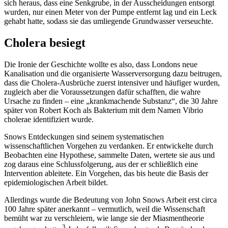
sich heraus, dass eine Senkgrube, in der Ausscheidungen entsorgt
wurden, nur einen Meter von der Pumpe entfernt lag und ein Leck
gehabt hatte, sodass sie das umliegende Grundwasser verseuchte.
Cholera besiegt
Die Ironie der Geschichte wollte es also, dass Londons neue
Kanalisation und die organisierte Wasserversorgung dazu beitrugen,
dass die Cholera-Ausbrüche zuerst intensiver und häufiger wurden,
zugleich aber die Voraussetzungen dafür schafften, die wahre
Ursache zu finden – eine „krankmachende Substanz“, die 30 Jahre
später von Robert Koch als Bakterium mit dem Namen Vibrio
cholerae identifiziert wurde.
Snows Entdeckungen sind seinem systematischen
wissenschaftlichen Vorgehen zu verdanken. Er entwickelte durch
Beobachten eine Hypothese, sammelte Daten, wertete sie aus und
zog daraus eine Schlussfolgerung, aus der er schließlich eine
Intervention ableitete. Ein Vorgehen, das bis heute die Basis der
epidemiologischen Arbeit bildet.
Allerdings wurde die Bedeutung von John Snows Arbeit erst circa
100 Jahre später anerkannt – vermutlich, weil die Wissenschaft
bemüht war zu verschleiern, wie lange sie der Miasmentheorie
3