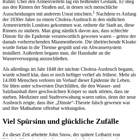
Ruhm: Über den Armenvierteln lag ein beißender Gestank. Er stieg
aus den Rinnen der Straßen auf, in denen sich menschliche
1
Ausscheidungen mit anderem Unrat mischten.
Nachdem es Anfang
der 1830er Jahre zu einem Cholera-Ausbruch in den südlichen
Armenvierteln Londons gekommen war, ordnete die Stadt an, diese
Rinnen zu säubern. Man ging nämlich davon aus, dass schlechte
Dünste für die Epidemie verantwortlich gewesen waren – getreu der
damals vorherrschenden Miasmentheorie. Die übelriechende Kloake
wurde fortan in die Themse gespült und ein Abwassersystem
installiert. Außerdem begann man, die Haushalte an die
Wasserversorgung anzuschließen.
Als allerdings im Jahr 1848 der nächste Cholera-Ausbruch begann,
wurde schnell klar, dass er noch heftiger verlief als frühere. Mehr als
14.000 Menschen verloren im Verlauf dieser Epidemie ihr Leben.
Sie litten unter schwersten Durchfällen, die den Wasser- und
Salzhaushalt ihrer geschwächten Körper so stark störten, dass sie
starben. Mediziner und Stadtverwaltung waren ratlos, denn der neue
Ausbruch zeigte, dass ihre „Dünste“-Theorie falsch gewesen war
und ihre Maßnahme offenbar wirkungslos.
Viel Spürsinn und glückliche Zufälle
Zu dieser Zeit arbeitete John Snow, der spätere Leibarzt von