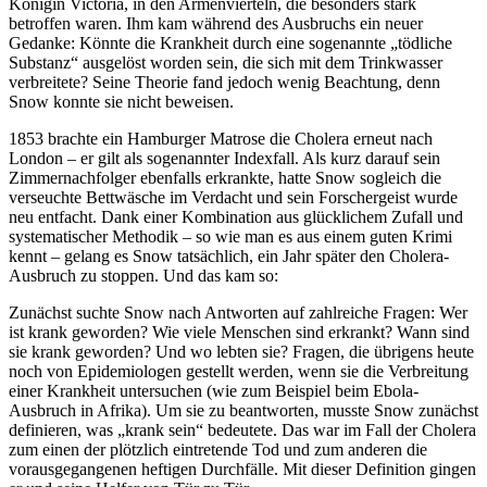
Königin Victoria, in den Armenvierteln, die besonders stark
betroffen waren. Ihm kam während des Ausbruchs ein neuer
Gedanke: Könnte die Krankheit durch eine sogenannte „tödliche
Substanz“ ausgelöst worden sein, die sich mit dem Trinkwasser
verbreitete? Seine Theorie fand jedoch wenig Beachtung, denn
Snow konnte sie nicht beweisen.
1853 brachte ein Hamburger Matrose die Cholera erneut nach
London – er gilt als sogenannter Indexfall. Als kurz darauf sein
Zimmernachfolger ebenfalls erkrankte, hatte Snow sogleich die
verseuchte Bettwäsche im Verdacht und sein Forschergeist wurde
neu entfacht. Dank einer Kombination aus glücklichem Zufall und
systematischer Methodik – so wie man es aus einem guten Krimi
kennt – gelang es Snow tatsächlich, ein Jahr später den Cholera-
Ausbruch zu stoppen. Und das kam so:
Zunächst suchte Snow nach Antworten auf zahlreiche Fragen: Wer
ist krank geworden? Wie viele Menschen sind erkrankt? Wann sind
sie krank geworden? Und wo lebten sie? Fragen, die übrigens heute
noch von Epidemiologen gestellt werden, wenn sie die Verbreitung
einer Krankheit untersuchen (wie zum Beispiel beim Ebola-
Ausbruch in Afrika). Um sie zu beantworten, musste Snow zunächst
definieren, was „krank sein“ bedeutete. Das war im Fall der Cholera
zum einen der plötzlich eintretende Tod und zum anderen die
vorausgegangenen heftigen Durchfälle. Mit dieser Definition gingen