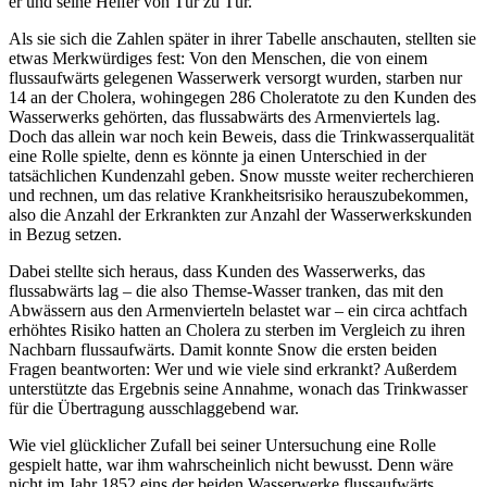
er und seine Helfer von Tür zu Tür.
Als sie sich die Zahlen später in ihrer Tabelle anschauten, stellten sie
etwas Merkwürdiges fest: Von den Menschen, die von einem
flussaufwärts gelegenen Wasserwerk versorgt wurden, starben nur
14 an der Cholera, wohingegen 286 Choleratote zu den Kunden des
Wasserwerks gehörten, das flussabwärts des Armenviertels lag.
Doch das allein war noch kein Beweis, dass die Trinkwasserqualität
eine Rolle spielte, denn es könnte ja einen Unterschied in der
tatsächlichen Kundenzahl geben. Snow musste weiter recherchieren
und rechnen, um das relative Krankheitsrisiko herauszubekommen,
also die Anzahl der Erkrankten zur Anzahl der Wasserwerkskunden
in Bezug setzen.
Dabei stellte sich heraus, dass Kunden des Wasserwerks, das
flussabwärts lag – die also Themse-Wasser tranken, das mit den
Abwässern aus den Armenvierteln belastet war – ein circa achtfach
erhöhtes Risiko hatten an Cholera zu sterben im Vergleich zu ihren
Nachbarn flussaufwärts. Damit konnte Snow die ersten beiden
Fragen beantworten: Wer und wie viele sind erkrankt? Außerdem
unterstützte das Ergebnis seine Annahme, wonach das Trinkwasser
für die Übertragung ausschlaggebend war.
Wie viel glücklicher Zufall bei seiner Untersuchung eine Rolle
gespielt hatte, war ihm wahrscheinlich nicht bewusst. Denn wäre
nicht im Jahr 1852 eins der beiden Wasserwerke flussaufwärts