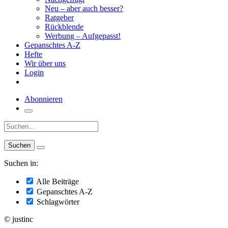
Neu – aber auch besser?
Ratgeber
Rückblende
Werbung – Aufgepasst!
Gepanschtes A-Z
Hefte
Wir über uns
Login
Abonnieren
Suche:
Suchen in:
Alle Beiträge
Gepanschtes A-Z
Schlagwörter
© justinc