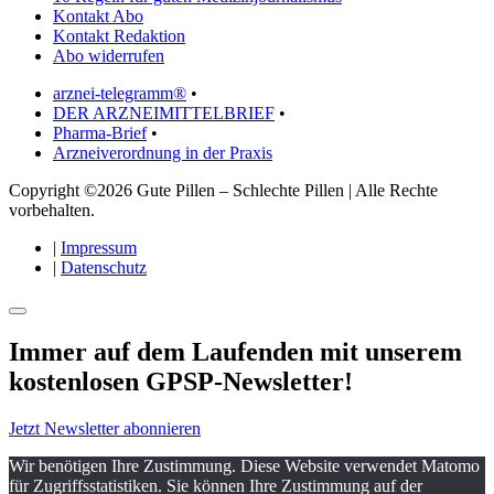
Kontakt Abo
Kontakt Redaktion
Abo widerrufen
arznei-telegramm®
•
DER ARZNEIMITTELBRIEF
•
Pharma-Brief
•
Arzneiverordnung in der Praxis
Copyright ©2026 Gute Pillen – Schlechte Pillen | Alle Rechte
vorbehalten.
|
Impressum
|
Datenschutz
Immer auf dem Laufenden mit unserem
kostenlosen GPSP-Newsletter
!
Jetzt Newsletter abonnieren
Wir benötigen Ihre Zustimmung. Diese Website verwendet Matomo
für Zugriffsstatistiken. Sie können Ihre Zustimmung auf der