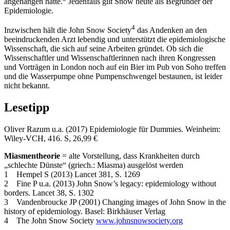
angehangen hatte.
Jedenfalls gilt Snow heute als Begründer der
Epidemiologie.
4
Inzwischen hält die John Snow Society
das Andenken an den
beeindruckenden Arzt lebendig und unterstützt die epidemiologische
Wissenschaft, die sich auf seine Arbeiten gründet. Ob sich die
Wissenschaftler und Wissenschaftlerinnen nach ihren Kongressen
und Vorträgen in London noch auf ein Bier im Pub von Soho treffen
und die Wasserpumpe ohne Pumpenschwengel bestaunen, ist leider
nicht bekannt.
Lesetipp
Oliver Razum u.a. (2017) Epidemiologie für Dummies. Weinheim:
Wiley-VCH, 416. S, 26,99 €
Miasmentheorie
= alte Vorstellung, dass Krankheiten durch
„schlechte Dünste“ (griech.: Miasma) ausgelöst werden
1 Hempel S (2013) Lancet 381, S. 1269
2 Fine P u.a. (2013) John Snow’s legacy: epidemiology without
borders. Lancet 38, S. 1302
3 Vandenbroucke JP (2001) Changing images of John Snow in the
history of epidemiology. Basel: Birkhäuser Verlag
4 The John Snow Society
www.johnsnowsociety.org