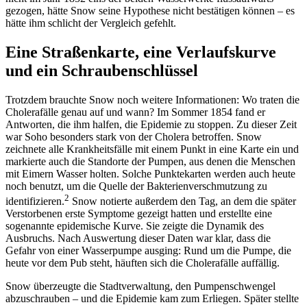
gezogen, hätte Snow seine Hypothese nicht bestätigen können – es
hätte ihm schlicht der Vergleich gefehlt.
Eine Straßenkarte, eine Verlaufskurve
und ein Schraubenschlüssel
Trotzdem brauchte Snow noch weitere Informationen: Wo traten die
Cholerafälle genau auf und wann? Im Sommer 1854 fand er
Antworten, die ihm halfen, die Epidemie zu stoppen. Zu dieser Zeit
war Soho besonders stark von der Cholera betroffen. Snow
zeichnete alle Krankheitsfälle mit einem Punkt in eine Karte ein und
markierte auch die Standorte der Pumpen, aus denen die Menschen
mit Eimern Wasser holten. Solche Punktekarten werden auch heute
noch benutzt, um die Quelle der Bakterienverschmutzung zu
2
identifizieren.
Snow notierte außerdem den Tag, an dem die später
Verstorbenen erste Symptome gezeigt hatten und erstellte eine
sogenannte epidemische Kurve. Sie zeigte die Dynamik des
Ausbruchs. Nach Auswertung dieser Daten war klar, dass die
Gefahr von einer Wasserpumpe ausging: Rund um die Pumpe, die
heute vor dem Pub steht, häuften sich die Cholerafälle auffällig.
Snow überzeugte die Stadtverwaltung, den Pumpenschwengel
abzuschrauben – und die Epidemie kam zum Erliegen. Später stellte