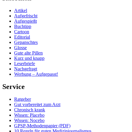
Artikel
Aufgefrischt
Aufgespießt
Buchtipp
Cartoon
Editorial
Gepanschtes
Glosse
Gute alte Pillen
Kurz und knapp
Leserbriefe
Nachgefragt
Werbung – Aufgepasst!
Service
Ratgeber
Gut vorbereitet zum Arzt
Chronisch krank
Wissen: Placebo
Wissen: Nocebo
GPSP-Methodenpapier (PDF)
10 Regeln für guten Medizinjournalismus