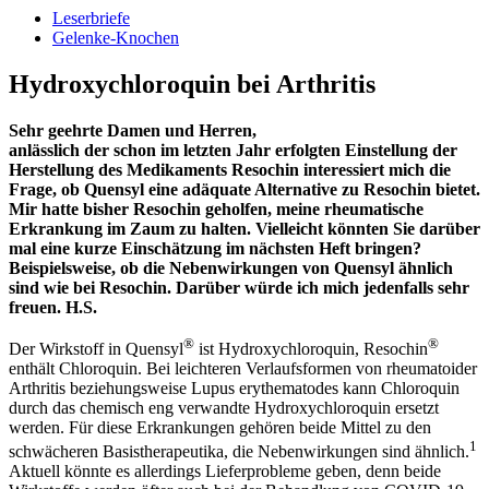
Leserbriefe
Gelenke-Knochen
Hydroxychloroquin bei Arthritis
Sehr geehrte Damen und Herren,
anlässlich der schon im letzten Jahr erfolgten Einstellung der
Herstellung des Medikaments Resochin interessiert mich die
Frage, ob Quensyl eine adäquate Alternative zu Resochin bietet.
Mir hatte bisher Resochin geholfen, meine rheumatische
Erkrankung im Zaum zu halten. Vielleicht könnten Sie darüber
mal eine kurze Einschätzung im nächsten Heft bringen?
Beispielsweise, ob die Nebenwirkungen von Quensyl ähnlich
sind wie bei Resochin. Darüber würde ich mich jedenfalls sehr
freuen. H.S.
®
®
Der Wirkstoff in Quensyl
ist Hydroxychloroquin, Resochin
enthält Chloroquin. Bei leichteren Verlaufsformen von rheumatoider
Arthritis beziehungsweise Lupus erythematodes kann Chloroquin
durch das chemisch eng verwandte Hydroxychloroquin ersetzt
werden. Für diese Erkrankungen gehören beide Mittel zu den
1
schwächeren Basistherapeutika, die Nebenwirkungen sind ähnlich.
Aktuell könnte es allerdings Lieferprobleme geben, denn beide