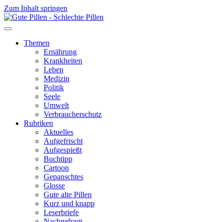
Zum Inhalt springen
Themen
Ernährung
Krankheiten
Leben
Medizin
Politik
Seele
Umwelt
Verbraucherschutz
Rubriken
Aktuelles
Aufgefrischt
Aufgespießt
Buchtipp
Cartoon
Gepanschtes
Glosse
Gute alte Pillen
Kurz und knapp
Leserbriefe
Nachgefragt