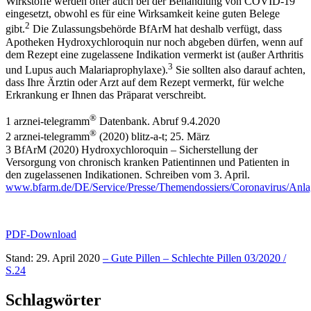
Wirkstoffe werden öfter auch bei der Behandlung von COVID-19
eingesetzt, obwohl es für eine Wirksamkeit keine guten Belege
2
gibt.
Die Zulassungsbehörde BfArM hat deshalb verfügt, dass
Apotheken Hydroxychloroquin nur noch abgeben dürfen, wenn auf
dem Rezept eine zugelassene Indikation vermerkt ist (außer Arthritis
3
und Lupus auch Malariaprophylaxe).
Sie sollten also darauf achten,
dass Ihre Ärztin oder Arzt auf dem Rezept vermerkt, für welche
Erkrankung er Ihnen das Präparat verschreibt.
®
1 arznei-telegramm
Datenbank. Abruf 9.4.2020
®
2 arznei-telegramm
(2020) blitz-a-t; 25. März
3 BfArM (2020) Hydroxychloroquin – Sicher­stellung der
Versorgung von chronisch kranken Patientinnen und Patienten in
den zugelassenen Indikationen. Schreiben vom 3. April.
www.bfarm.de/DE/Service/Presse/Themendossiers/Coronavirus/Anl
PDF-Download
Stand: 29. April 2020
– Gute Pillen – Schlechte Pillen 03/2020 /
S.24
Schlagwörter