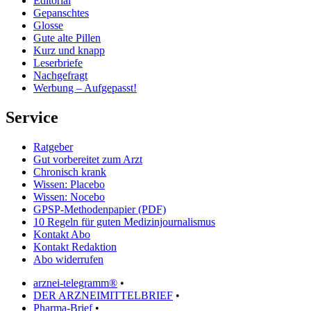
Editorial
Gepanschtes
Glosse
Gute alte Pillen
Kurz und knapp
Leserbriefe
Nachgefragt
Werbung – Aufgepasst!
Service
Ratgeber
Gut vorbereitet zum Arzt
Chronisch krank
Wissen: Placebo
Wissen: Nocebo
GPSP-Methodenpapier (PDF)
10 Regeln für guten Medizinjournalismus
Kontakt Abo
Kontakt Redaktion
Abo widerrufen
arznei-telegramm®
•
DER ARZNEIMITTELBRIEF
•
Pharma-Brief
•