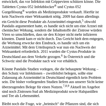
entwickelt, das vor Infektion mit Grippeviren schützen könne. Die
®
Tabletten Cystus 052 Infektblocker
und Cystus 052
®
Gurgellösung
wurden als Medizinprodukte verkauft. Hierfür ist
kein Nachweis einer Wirksamkeit nötig. 2009 hat dann allerdings
5
ein Gericht diese Produkte als Arzneimittel eingestuft,
obwohl
Pandalis argumentiert hatte, es handle sich nicht um eine Arznei mit
chemischer Wirkung, sondern die Inhaltsstoffe der Zistrose würden
Viren so umschließen, dass sie den Körper nicht mehr infizieren
könnten. Damit kam er nicht durch. Das Gericht hielt dem entgegen,
die Werbung erwecke den Eindruck, es handle sich um ein
Arzneimittel. Mit dem Urteilsspruch war nun ein Nachweis der
Wirksamkeit erforderlich. 2011 wurden die Cystus-Produkte in
6
Deutschland aus dem Verkehr gezogen.
In Österreich und die
Schweiz sind die Produkte nach wie vor erhältlich.
Könnte Pandalis Studien vorlegen, die die behauptete Wirkung –
den Schutz vor Infektionen – zweifelsfrei belegen, sollte eine
Zulassung als Arzneimittel in Deutschland eigentlich kein Problem
sein. Die bisher vorliegenden Studien liefern aus unserer Sicht keine
7,8,9
überzeugenden Belege für einen Nutzen.
Aktuell im Angebot
sind noch Zistrosen-Sud als Medizinprodukt sowie Halspastillen
und Tee als Lebensmittel.
Bleibt noch die Frage, wie „heimisch“ die Pflanzen sind, die sich