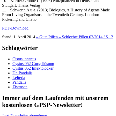
10 Körber-Grohne U (1995) Nutzpflanzen in Deutschland.
Stuttgart: Theiss Verlag
11 Schwerin A u.a. (2013) Biologics, A History of Agents Made
From Living Organisms in the Twentieth Century. London:
Pickering and Chatto
PDF-Download
Stand: 1. April 2014
– Gute Pillen – Schlechte Pillen 02/2014 / S.12
Schlagwörter
Cistus incanus
Cystus 052 Gurgellösung
Cystus 052 Infektblocker
Dr. Pandalis
Lefteria
Pandalis
Zistrosen
Immer auf dem Laufenden mit unserem
kostenlosen GPSP-Newsletter
!
Jetzt Newsletter abonnieren