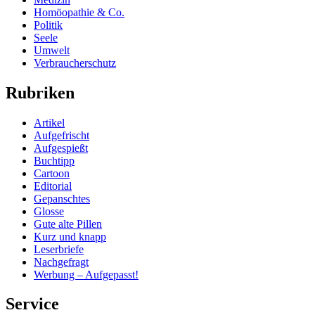
Homöopathie & Co.
Politik
Seele
Umwelt
Verbraucherschutz
Rubriken
Artikel
Aufgefrischt
Aufgespießt
Buchtipp
Cartoon
Editorial
Gepanschtes
Glosse
Gute alte Pillen
Kurz und knapp
Leserbriefe
Nachgefragt
Werbung – Aufgepasst!
Service