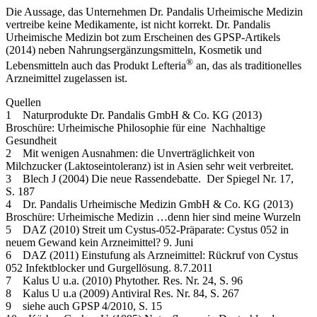
Die Aussage, das Unternehmen Dr. Pandalis Urheimische Medizin
vertreibe keine Medikamente, ist nicht korrekt. Dr. Pandalis
Urheimische Medizin bot zum Erscheinen des GPSP-Artikels
(2014) neben Nahrungsergänzungsmitteln, Kosmetik und
®
Lebensmitteln auch das Produkt Lefteria
an, das als traditionelles
Arzneimittel zugelassen ist.
Quellen
1 Naturprodukte Dr. Pandalis GmbH & Co. KG (2013)
Broschüre: Urheimische Philosophie für eine Nachhaltige
Gesundheit
2 Mit wenigen Ausnahmen: die Unverträglichkeit von
Milchzucker (Laktoseintoleranz) ist in Asien sehr weit verbreitet.
3 Blech J (2004) Die neue Rassendebatte. Der Spiegel Nr. 17,
S. 187
4 Dr. Pandalis Urheimische Medizin GmbH & Co. KG (2013)
Broschüre: Urheimische Medizin …denn hier sind meine Wurzeln
5 DAZ (2010) Streit um Cystus-052-Präparate: Cystus 052 in
neuem Gewand kein Arzneimittel? 9. Juni
6 DAZ (2011) Einstufung als Arzneimittel: Rückruf von Cystus
052 Infektblocker und Gurgellösung. 8.7.2011
7 Kalus U u.a. (2010) Phytother. Res. Nr. 24, S. 96
8 Kalus U u.a (2009) Antiviral Res. Nr. 84, S. 267
9 siehe auch GPSP 4/2010, S. 15