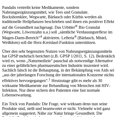
Pandalis vertreibt keine Medikamente, sondern
Nahrungsergänzungsmittel, wie Tees und Granulate.
Bockshornklee, Wegwarte, Bärlauch oder Kürbis werden als
traditionelle Heilpflanzen beschrieben und ihnen ein positiver Effekt
®
auf die Gesundheit nachgesagt. Das Urbitter
Bio Granulat
(Wegwarte, Löwenzahn u.a.) soll „sämtliche Verdauungsreflexe im
4
®
Magen-Darm-Bereich“
aktivieren. Lefteria
(Bärlauch, Mistel,
Weißdorn) soll die Herz-Kreislauf-Funktion unterstützen.
Über den sehr begrenzten Nutzen von Nahrungsergänzungsmitteln
hat GPSP mehrfach berichtet (z.B. GPSP 1/2011, S. 12). Bedenklich
wird es, wenn „Naturmedizin“ pauschal als notwendige Alternative
zu einer gefährlichen pharmazeutischen Industrie inszeniert wird.
Sachlich falsch ist die Behauptung, in der Bekämpfung von Aids sei
„aus der jahrelangen Forschung der internationalen Konzerne nichts
1
effektives hervorgegangen“.
Heutzutage gibt es mehr als 30
wirksame Medikamente zur Behandlung von Menschen mit HIV-
Infektion. Nur diese sichern den Patienten eine fast normale
Lebenserwartung.
Ein Trick von Pandalis: Die Frage, wie wirksam denn nun seine
Produkte sind, stellt und beantwortet er nicht. Vielmehr wird ganz
allgemein suggeriert, Nähe zur Natur bringe Gesundheit. Die