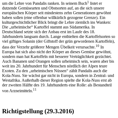
1
um die Lehre von Pandalis ranken. In seinem Buch
listet er
dutzende Gemüsearten und Obstsorten auf, an die sich unsere
europäischen Körper seit mindestens zehn Generationen gewöhnt
haben sollen (eine offenbar willkürlich gezogene Grenze). Ein
kulturgeschichtlicher Blick bringt die Lehre ziemlich ins Wanken:
Die „urheimische“ Kartoffel stammt aus Südamerika. In
Deutschland setzte sich der Anbau erst im Laufe des 18.
Jahrhunderts langsam durch. Lange enthielten die Kartoffelsorten so
viel giftiges Solanin (der Giftstoff der grün gewordenen Kartoffeln),
10
dass der Verzehr größerer Mengen Übelkeit verursachte.
In
Europa hat sich also nicht der Körper an dieses Gemüse gewöhnt,
sondern man hat Kartoffeln mit besserer Verträglichkeit gezüchtet.
Auch Bananen und Orangen sollen urheimisch sein, waren aber bis
weit ins 20. Jahrhundert für Menschen nördlich der Alpen teure
Exoten. Zu den „urheimischen Nüssen“ zählt Pandalis auch die
Kola-Nuss. Sie wächst gar nicht in Europa, sondern in Zentral- und
Westafrika. Außerhalb dieser Region spielte die Kola-Nuss erst ab
der zweiten Hälfte des 19. Jahrhunderts eine Rolle: als Bestandteil
11
von Arzneimitteln.
Richtigstellung (29.3.2016)