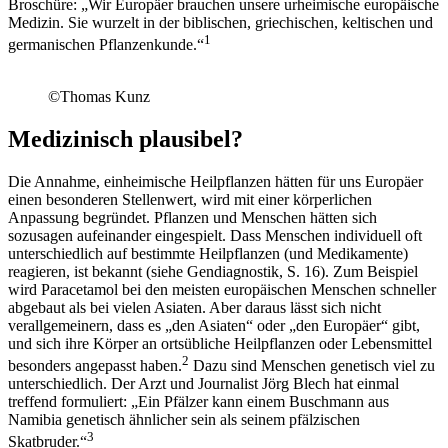
Broschüre: „Wir Europäer brauchen unsere urheimische europäische
Medizin. Sie wurzelt in der biblischen, griechischen, keltischen und
1
germanischen Pflanzenkunde.“
©Thomas Kunz
Medizinisch plausibel?
Die Annahme, einheimische Heilpflanzen hätten für uns Europäer
einen besonderen Stellenwert, wird mit einer körperlichen
Anpassung begründet. Pflanzen und Menschen hätten sich
sozusagen aufeinander eingespielt. Dass Menschen individuell oft
unterschiedlich auf bestimmte Heilpflanzen (und Medikamente)
reagieren, ist bekannt (siehe Gendiagnostik, S. 16). Zum Beispiel
wird Paracetamol bei den meisten europäischen Menschen schneller
abgebaut als bei vielen Asiaten. Aber daraus lässt sich nicht
verallgemeinern, dass es „den Asiaten“ oder „den Europäer“ gibt,
und sich ihre Körper an ortsübliche Heilpflanzen oder Lebensmittel
2
besonders angepasst haben.
Dazu sind Menschen genetisch viel zu
unterschiedlich. Der Arzt und Journalist Jörg Blech hat einmal
treffend formuliert: „Ein Pfälzer kann einem Buschmann aus
Namibia genetisch ähnlicher sein als seinem pfälzischen
3
Skatbruder.“