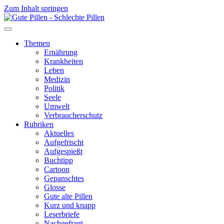
Zum Inhalt springen
Themen
Ernährung
Krankheiten
Leben
Medizin
Politik
Seele
Umwelt
Verbraucherschutz
Rubriken
Aktuelles
Aufgefrischt
Aufgespießt
Buchtipp
Cartoon
Gepanschtes
Glosse
Gute alte Pillen
Kurz und knapp
Leserbriefe
Nachgefragt