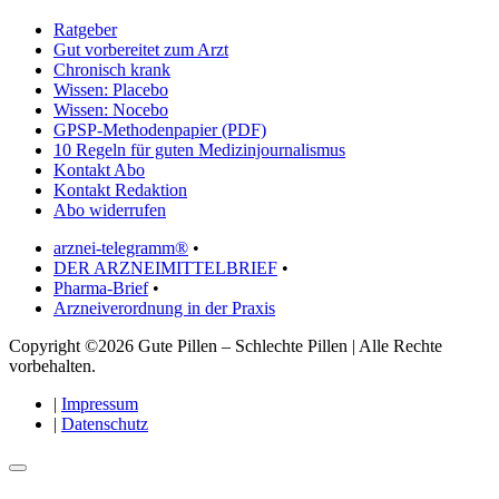
Ratgeber
Gut vorbereitet zum Arzt
Chronisch krank
Wissen: Placebo
Wissen: Nocebo
GPSP-Methodenpapier (PDF)
10 Regeln für guten Medizinjournalismus
Kontakt Abo
Kontakt Redaktion
Abo widerrufen
arznei-telegramm®
•
DER ARZNEIMITTELBRIEF
•
Pharma-Brief
•
Arzneiverordnung in der Praxis
Copyright ©2026 Gute Pillen – Schlechte Pillen | Alle Rechte
vorbehalten.
|
Impressum
|
Datenschutz