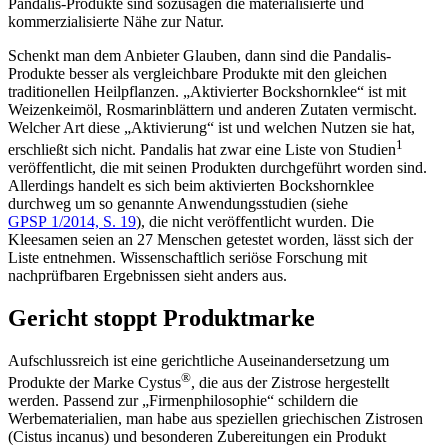
Pandalis-Produkte sind sozusagen die materialisierte und
kommerzialisierte Nähe zur Natur.
Schenkt man dem Anbieter Glauben, dann sind die Pandalis-
Produkte besser als vergleichbare Produkte mit den gleichen
traditionellen Heilpflanzen. „Aktivierter Bockshornklee“ ist mit
Weizenkeimöl, Rosmarinblättern und anderen Zutaten vermischt.
Welcher Art diese „Aktivierung“ ist und welchen Nutzen sie hat,
1
erschließt sich nicht. Pandalis hat zwar eine Liste von Studien
veröffentlicht, die mit seinen Produkten durchgeführt worden sind.
Allerdings handelt es sich beim aktivierten Bockshornklee
durchweg um so genannte Anwendungsstudien (siehe
GPSP 1/2014, S. 19
), die nicht ver­öffentlicht wurden. Die
Kleesamen seien an 27 Menschen getestet worden, lässt sich der
Liste entnehmen. Wissenschaftlich seriöse Forschung mit
nachprüfbaren Ergebnissen sieht anders aus.
Gericht stoppt Produktmarke
Aufschlussreich ist eine gerichtliche Auseinandersetzung um
®
Produkte der Marke Cystus
, die aus der Zistrose hergestellt
werden. Passend zur „Firmenphilosophie“ schildern die
Werbematerialien, man habe aus speziellen griechischen Zistrosen
(Cistus incanus) und besonderen Zubereitungen ein Produkt