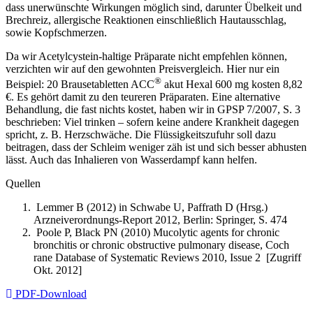
dass unerwünschte Wirkungen möglich sind, darunter Übelkeit und
Brechreiz, allergische Reaktionen einschließlich Hautausschlag,
sowie Kopfschmerzen.
Da wir Acetylcystein-haltige Präparate nicht empfehlen können,
verzichten wir auf den gewohnten Preisvergleich. Hier nur ein
®
Beispiel: 20 Brausetabletten ACC
akut Hexal 600 mg kosten 8,82
€. Es gehört damit zu den teureren Präparaten. Eine alternative
Behandlung, die fast nichts kostet, haben wir in GPSP 7/2007, S. 3
beschrieben: Viel trinken – sofern keine andere Krankheit dagegen
spricht, z. B. Herzschwäche. Die Flüssigkeitszufuhr soll dazu
beitragen, dass der Schleim weniger zäh ist und sich besser abhusten
lässt. Auch das Inhalieren von Wasserdampf kann helfen.
Quellen
Lemmer B (2012) in Schwabe U, Paffrath D (Hrsg.)
Arzneiverordnungs-Report 2012, Berlin: Springer, S. 474
Poole P, Black PN (2010) Mucolytic agents for chronic
bronchitis or chronic obstructive pulmonary disease, Coch
rane Database of Systematic Reviews 2010, Issue 2 [Zugriff
Okt. 2012]
PDF-Download