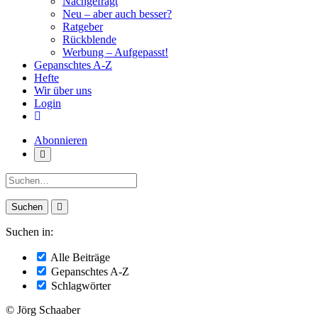
Nachgefragt
Neu – aber auch besser?
Ratgeber
Rückblende
Werbung – Aufgepasst!
Gepanschtes A-Z
Hefte
Wir über uns
Login
Abonnieren
Suche:
Suchen in:
Alle Beiträge
Gepanschtes A-Z
Schlagwörter
© Jörg Schaaber