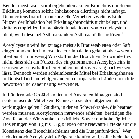
Bei der meist rasch vorübergehenden akuten Bronchitis durch eine
Erkältung kommen solche Inhalationen allerdings nicht infrage.
Denn erstens braucht man spezielle Vernebler, zweitens ist der
Nutzen der Inhalation bei Erkältungsbronchitis nicht belegt, und
drittens empfehlen Lungenärzte Inhalationen von Acetylcystein
1
nicht, weil diese bei Asthmakranken Asthmaanfälle auslösen.
Acetylcystein wird heutzutage meist als Brausetabletten oder Saft
eingenommen. Im Unterschied zur Inhalation gelangt aber – wenn
überhaupt – nur wenig Wirkstoff in die Bronchien. So wundert es
nicht, dass sich ein Nutzen des eingenommenen Acetylcysteins in
seriösen wissenschaftlichen Studien nicht zuverlässig nachweisen
lässt. Dennoch werden schleimlösende Mittel bei Erkältungshusten
in Deutschland und einigen anderen europäischen Ländern mächtig
beworben und daher häufig verwendet.
In Ländern wie Großbritannien und Australien hingegen sind
schleimlösende Mittel kein Renner, da sie dort allgemein als
2
wirkungslos gelten.
Studien, in denen Schwerkranke, die beatmet
werden mussten, Acetylcystein intravenös erhielten, bestätigen die
Zweifel an der Wirksamkeit des Mittels. Sogar sehr hohe tägliche
Dosierungen von 3 g bis 13 g blieben ohne relevante Effekte auf die
1
Konsistenz des Bronchialschleims und die Lungenfunktion.
Wer
sich dennoch Acetylcystein-Präparate kaufen will, sollte bedenken,