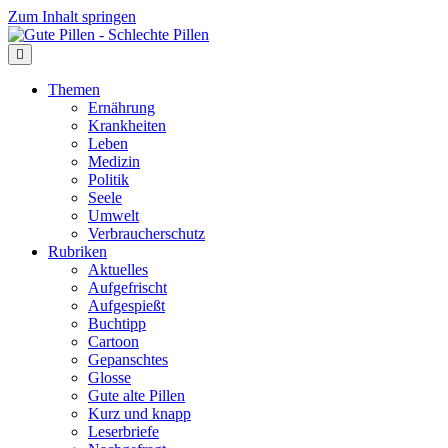
Zum Inhalt springen
Themen
Ernährung
Krankheiten
Leben
Medizin
Politik
Seele
Umwelt
Verbraucherschutz
Rubriken
Aktuelles
Aufgefrischt
Aufgespießt
Buchtipp
Cartoon
Gepanschtes
Glosse
Gute alte Pillen
Kurz und knapp
Leserbriefe