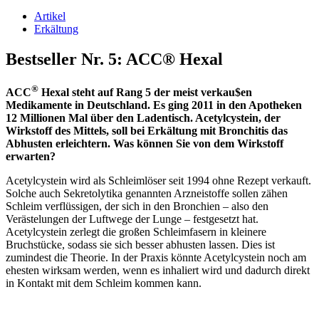
Artikel
Erkältung
Bestseller Nr. 5: ACC® Hexal
®
ACC
Hexal steht auf Rang 5 der meist verkau$en
Medikamente in Deutschland. Es ging 2011 in den Apotheken
12 Millionen Mal über den Ladentisch. Acetylcystein, der
Wirkstoff des Mittels, soll bei Erkältung mit Bronchitis das
Abhusten erleichtern. Was können Sie von dem Wirkstoff
erwarten?
Acetylcystein wird als Schleimlöser seit 1994 ohne Rezept verkauft.
Solche auch Sekretolytika genannten Arzneistoffe sollen zähen
Schleim verflüssigen, der sich in den Bronchien – also den
Verästelungen der Luftwege der Lunge – festgesetzt hat.
Acetylcystein zerlegt die großen Schleimfasern in kleinere
Bruchstücke, sodass sie sich besser abhusten lassen. Dies ist
zumindest die Theorie. In der Praxis könnte Acetylcystein noch am
ehesten wirksam werden, wenn es inhaliert wird und dadurch direkt
in Kontakt mit dem Schleim kommen kann.