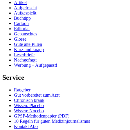
Artikel
Aufgefrischt
Aufgespießt
Buchtipp
Cartoon
Editorial
Gepanschtes
Glosse
Gute alte Pillen
Kurz und knapp
Leserbriefe
Nachgefragt
Werbung – Aufgepasst!
Service
Ratgeber
Gut vorbereitet zum Arzt
Chronisch krank
Wissen: Placebo
Wissen: Nocebo
GPSP-Methodenpapier (PDF)
10 Regeln für guten Medizinjournalismus
Kontakt Abo