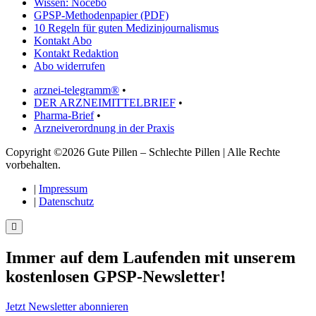
Wissen: Nocebo
GPSP-Methodenpapier (PDF)
10 Regeln für guten Medizinjournalismus
Kontakt Abo
Kontakt Redaktion
Abo widerrufen
arznei-telegramm®
•
DER ARZNEIMITTELBRIEF
•
Pharma-Brief
•
Arzneiverordnung in der Praxis
Copyright ©2026 Gute Pillen – Schlechte Pillen | Alle Rechte
vorbehalten.
|
Impressum
|
Datenschutz
Immer auf dem Laufenden mit unserem
kostenlosen GPSP-Newsletter
!
Jetzt Newsletter abonnieren