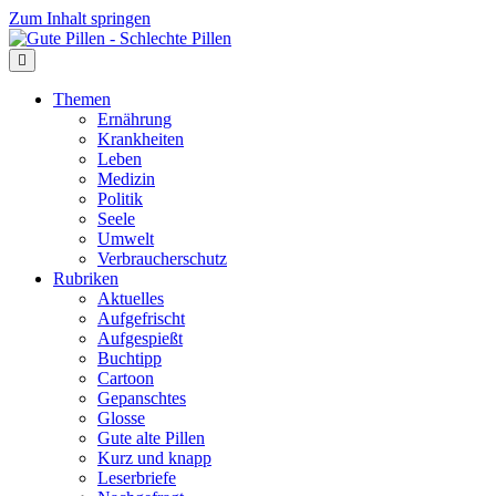
Zum Inhalt springen
Themen
Ernährung
Krankheiten
Leben
Medizin
Politik
Seele
Umwelt
Verbraucherschutz
Rubriken
Aktuelles
Aufgefrischt
Aufgespießt
Buchtipp
Cartoon
Gepanschtes
Glosse
Gute alte Pillen
Kurz und knapp
Leserbriefe