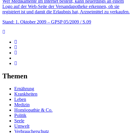
Wer Medikamente im Internet bestellt, kann neuerdings an einem
Logo auf der Web-Seite der Versandapotheke erkennen, ob sie
registriert ist und damit die Erlaubnis hat, Arzneimittel zu verkaufen.
Stand: 1. Oktober 2009
– GPSP 05/2009 / S.09
Themen
Ernährung
Krankheiten
Leben
Medizin
Homöopathie & Co.
Politik
Seele
Umwelt
Verbraucherschutz