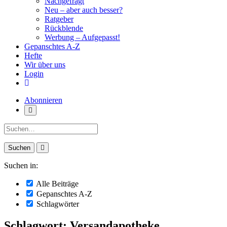
Nachgefragt
Neu – aber auch besser?
Ratgeber
Rückblende
Werbung – Aufgepasst!
Gepanschtes A-Z
Hefte
Wir über uns
Login
Abonnieren
Suche:
Suchen in:
Alle Beiträge
Gepanschtes A-Z
Schlagwörter
Schlagwort: Versandapotheke