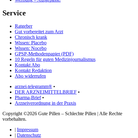
Service
Ratgeber
Gut vorbereitet zum Arzt
Chronisch krank
Wissen: Placebo
Wissen: Nocebo
GPSP-Methodenpapier (PDF)
10 Regeln für guten Medizinjournalismus
Kontakt Abo
Kontakt Redaktion
Abo widerrufen
arznei-telegramm®
•
DER ARZNEIMITTELBRIEF
•
Pharma-Brief
•
Arzneiverordnung in der Praxis
Copyright ©2026 Gute Pillen – Schlechte Pillen | Alle Rechte
vorbehalten.
|
Impressum
|
Datenschutz