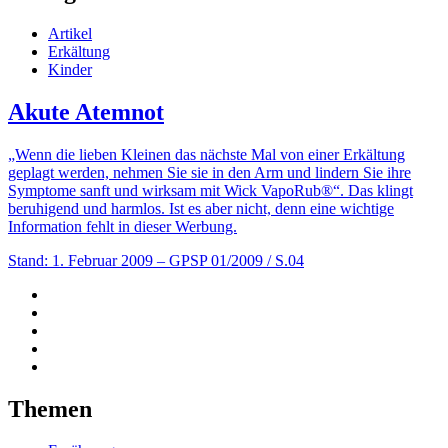
Artikel
Erkältung
Kinder
Akute Atemnot
„Wenn die lieben Kleinen das nächste Mal von einer Erkältung
geplagt werden, nehmen Sie sie in den Arm und lindern Sie ihre
Symptome sanft und wirksam mit Wick VapoRub®“. Das klingt
beruhigend und harmlos. Ist es aber nicht, denn eine wichtige
Information fehlt in dieser Werbung.
Stand: 1. Februar 2009
– GPSP 01/2009 / S.04
Themen