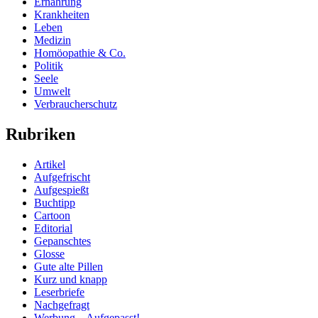
Ernährung
Krankheiten
Leben
Medizin
Homöopathie & Co.
Politik
Seele
Umwelt
Verbraucherschutz
Rubriken
Artikel
Aufgefrischt
Aufgespießt
Buchtipp
Cartoon
Editorial
Gepanschtes
Glosse
Gute alte Pillen
Kurz und knapp
Leserbriefe
Nachgefragt
Werbung – Aufgepasst!