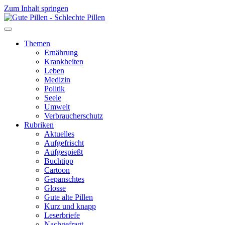
Zum Inhalt springen
Themen
Ernährung
Krankheiten
Leben
Medizin
Politik
Seele
Umwelt
Verbraucherschutz
Rubriken
Aktuelles
Aufgefrischt
Aufgespießt
Buchtipp
Cartoon
Gepanschtes
Glosse
Gute alte Pillen
Kurz und knapp
Leserbriefe
Nachgefragt