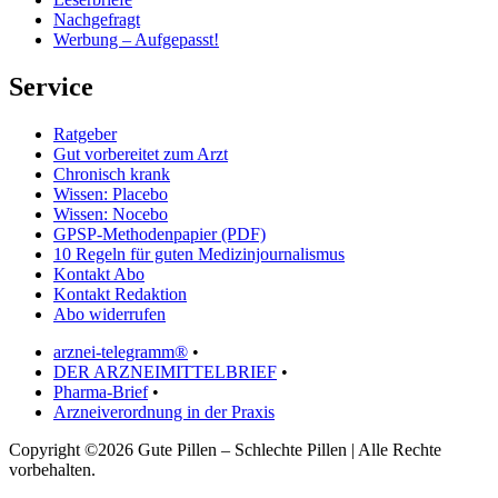
Nachgefragt
Werbung – Aufgepasst!
Service
Ratgeber
Gut vorbereitet zum Arzt
Chronisch krank
Wissen: Placebo
Wissen: Nocebo
GPSP-Methodenpapier (PDF)
10 Regeln für guten Medizinjournalismus
Kontakt Abo
Kontakt Redaktion
Abo widerrufen
arznei-telegramm®
•
DER ARZNEIMITTELBRIEF
•
Pharma-Brief
•
Arzneiverordnung in der Praxis
Copyright ©2026 Gute Pillen – Schlechte Pillen | Alle Rechte
vorbehalten.