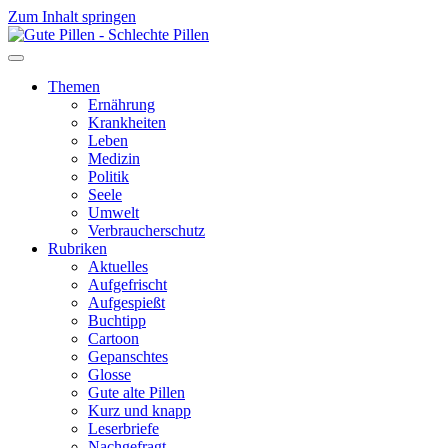
Zum Inhalt springen
Themen
Ernährung
Krankheiten
Leben
Medizin
Politik
Seele
Umwelt
Verbraucherschutz
Rubriken
Aktuelles
Aufgefrischt
Aufgespießt
Buchtipp
Cartoon
Gepanschtes
Glosse
Gute alte Pillen
Kurz und knapp
Leserbriefe
Nachgefragt