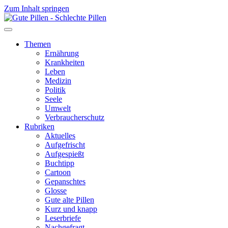
Zum Inhalt springen
Themen
Ernährung
Krankheiten
Leben
Medizin
Politik
Seele
Umwelt
Verbraucherschutz
Rubriken
Aktuelles
Aufgefrischt
Aufgespießt
Buchtipp
Cartoon
Gepanschtes
Glosse
Gute alte Pillen
Kurz und knapp
Leserbriefe
Nachgefragt