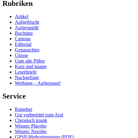
Rubriken
Artikel
Aufgefrischt
Aufgespießt
Buchtipp
Cartoon
Editorial
Gepanschtes
Glosse
Gute alte Pillen
Kurz und knapp
Leserbriefe
Nachgefragt
Werbung – Aufgepasst!
Service
Ratgeber
Gut vorbereitet zum Arzt
Chronisch krank
Wissen: Placebo
Wissen: Nocebo
GPSP-Methodenpapier (PDF)