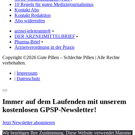
10 Regeln für guten Medizinjournalismus
Kontakt Abo
Kontakt Redaktion
Abo widerrufen
arznei-telegramm®
•
DER ARZNEIMITTELBRIEF
•
Pharma-Brief
•
Arzneiverordnung in der Praxis
Copyright ©2026 Gute Pillen – Schlechte Pillen | Alle Rechte
vorbehalten.
|
Impressum
|
Datenschutz
Immer auf dem Laufenden mit unserem
kostenlosen GPSP-Newsletter
!
Jetzt Newsletter abonnieren
Wir benötigen Ihre Zustimmung. Diese Website verwendet Matomo