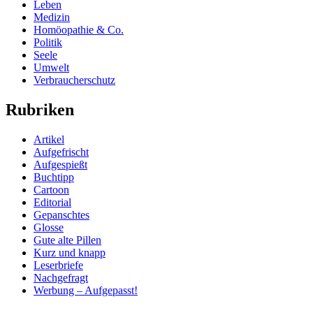
Leben
Medizin
Homöopathie & Co.
Politik
Seele
Umwelt
Verbraucherschutz
Rubriken
Artikel
Aufgefrischt
Aufgespießt
Buchtipp
Cartoon
Editorial
Gepanschtes
Glosse
Gute alte Pillen
Kurz und knapp
Leserbriefe
Nachgefragt
Werbung – Aufgepasst!