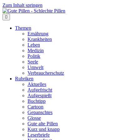
Zum Inhalt springen
Themen
Ernährung
Krankheiten
Leben
Medizin
Politik
Seele
Umwelt
Verbraucherschutz
Rubriken
Aktuelles
Aufgefrischt
Aufgespießt
Buchtipp
Cartoon
Gepanschtes
Glosse
Gute alte Pillen
Kurz und knapp
Leserbriefe