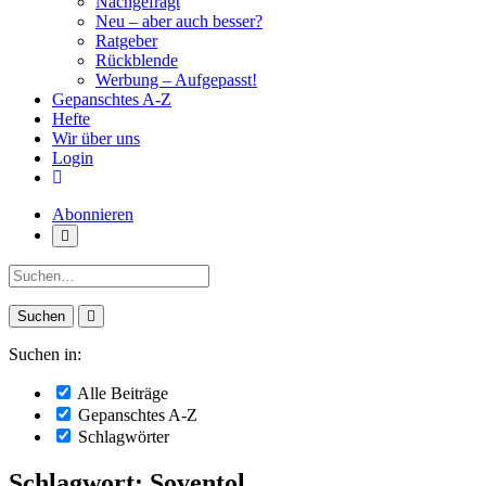
Nachgefragt
Neu – aber auch besser?
Ratgeber
Rückblende
Werbung – Aufgepasst!
Gepanschtes A-Z
Hefte
Wir über uns
Login
Abonnieren
Suche:
Suchen in:
Alle Beiträge
Gepanschtes A-Z
Schlagwörter
Schlagwort: Soventol