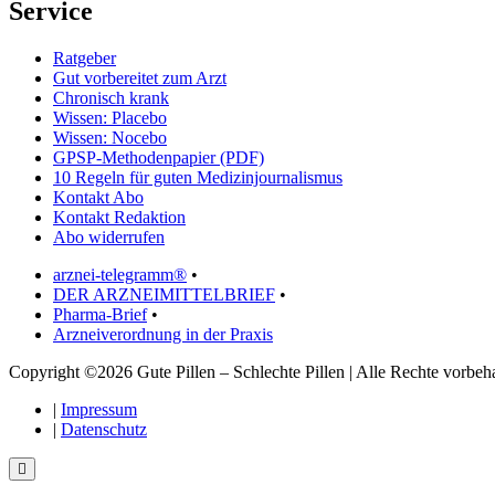
Service
Ratgeber
Gut vorbereitet zum Arzt
Chronisch krank
Wissen: Placebo
Wissen: Nocebo
GPSP-Methodenpapier (PDF)
10 Regeln für guten Medizinjournalismus
Kontakt Abo
Kontakt Redaktion
Abo widerrufen
arznei-telegramm®
•
DER ARZNEIMITTELBRIEF
•
Pharma-Brief
•
Arzneiverordnung in der Praxis
Copyright ©2026 Gute Pillen – Schlechte Pillen | Alle Rechte vorbeha
|
Impressum
|
Datenschutz